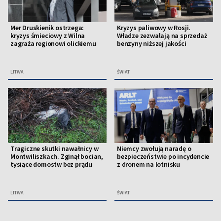
Mer Druskienik ostrzega:
Kryzys paliwowy w Rosji.
kryzys śmieciowy z Wilna
Władze zezwalają na sprzedaż
zagraża regionowi olickiemu
benzyny niższej jakości
LITWA
ŚWIAT
Tragiczne skutki nawałnicy w
Niemcy zwołują naradę o
Montwiliszkach. Zginął bocian,
bezpieczeństwie po incydencie
tysiące domostw bez prądu
z dronem na lotnisku
LITWA
ŚWIAT