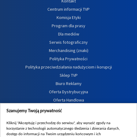
Kontakt
Centrum informacji TVP
Komisja Etyki
Program dla prasy
Dla mediów
Serwis fotograficzny
Merchandising (znaki)
Polityka Prywatności
Polityka przeciwdziałania nadużyciom i korupcji
Sklep TVP
Biuro Reklamy
Oferta Dystrybucyjna
Oferta Handlowa
Dostępność
Szanujemy Twoją prywatność
Moje zgody
Kliknij "Akceptuję i przechodzę do serwisu", aby wyrazić zgody na
Procedura zgłoszeń wewnętrznych
korzystanie z technologii automatycznego śledzenia i zbierania danych,
dostęp do informacji na Twoim urządzeniu końcowym i ich