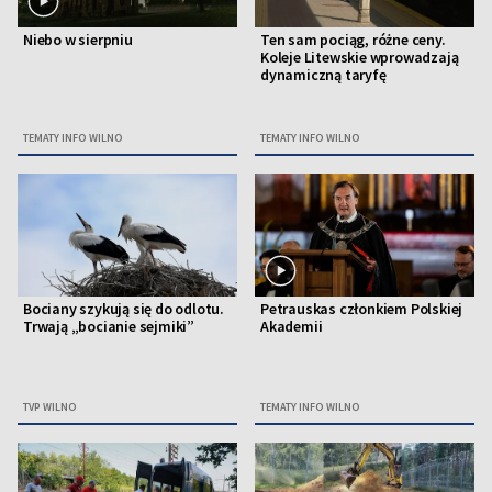
Niebo w sierpniu
Ten sam pociąg, różne ceny.
Koleje Litewskie wprowadzają
dynamiczną taryfę
TEMATY INFO WILNO
TEMATY INFO WILNO
Bociany szykują się do odlotu.
Petrauskas członkiem Polskiej
Trwają „bocianie sejmiki”
Akademii
TVP WILNO
TEMATY INFO WILNO