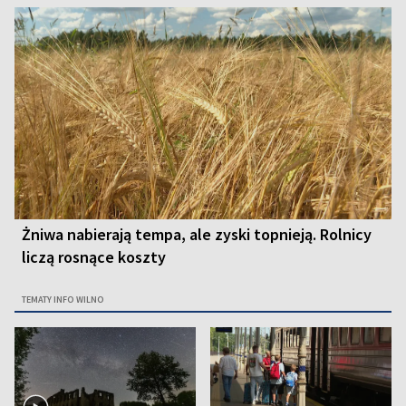
Żniwa nabierają tempa, ale zyski topnieją. Rolnicy
liczą rosnące koszty
TEMATY INFO WILNO