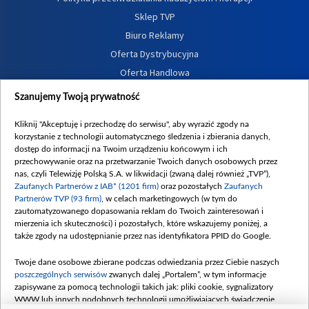
Sklep TVP
Biuro Reklamy
Oferta Dystrybucyjna
Oferta Handlowa
Dostępność
Szanujemy Twoją prywatność
Moje zgody
Kliknij "Akceptuję i przechodzę do serwisu", aby wyrazić zgody na
Procedura zgłoszeń wewnętrznych
korzystanie z technologii automatycznego śledzenia i zbierania danych,
dostęp do informacji na Twoim urządzeniu końcowym i ich
przechowywanie oraz na przetwarzanie Twoich danych osobowych przez
nas, czyli Telewizję Polską S.A. w likwidacji (zwaną dalej również „TVP”),
Zaufanych Partnerów z IAB* (1201 firm)
oraz pozostałych
Zaufanych
Partnerów TVP (93 firm)
, w celach marketingowych (w tym do
zautomatyzowanego dopasowania reklam do Twoich zainteresowań i
mierzenia ich skuteczności) i pozostałych, które wskazujemy poniżej, a
także zgody na udostępnianie przez nas identyfikatora PPID do Google.
Twoje dane osobowe zbierane podczas odwiedzania przez Ciebie naszych
poszczególnych serwisów
zwanych dalej „Portalem”, w tym informacje
zapisywane za pomocą technologii takich jak: pliki cookie, sygnalizatory
WWW lub innych podobnych technologii umożliwiających świadczenie