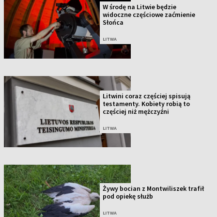
W środę na Litwie będzie
widoczne częściowe zaćmienie
Słońca
LITWA
Litwini coraz częściej spisują
testamenty. Kobiety robią to
częściej niż mężczyźni
LITWA
Żywy bocian z Montwiliszek trafił
pod opiekę służb
LITWA