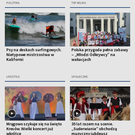
POLITYKA
TVP WILNO
Psy na deskach surfingowych.
Polska przygoda pełna zabawy
Nietypowe mistrzostwa w
– „Młodzi Odkrywcy” na
Kalifornii
wakacjach
LIFESTYLE
SPOŁECZNE
Mrągowo szykuje się na święto
35 lat razem na scenie.
Kresów. Wielki koncert już
„Suderwianie” obchodzą
wkrótce
muzyczny jubileusz