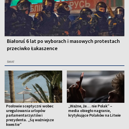
Białoruś 6 lat po wyborach i masowych protestach
przeciwko Łukaszence
ŚWIAT
Posłowie sceptyczni wobec
„Ważne, że… nie Polak” –
uregulowania urlopów
media obiegło nagranie,
parlamentarzystów i
krytykujące Polaków na Litwie
prezydenta. „Są ważniejsze
kwestie”