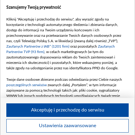
Dostępność
Szanujemy Twoją prywatność
Moje zgody
Kliknij "Akceptuję i przechodzę do serwisu", aby wyrazić zgody na
Procedura zgłoszeń wewnętrznych
korzystanie z technologii automatycznego śledzenia i zbierania danych,
dostęp do informacji na Twoim urządzeniu końcowym i ich
przechowywanie oraz na przetwarzanie Twoich danych osobowych przez
nas, czyli Telewizję Polską S.A. w likwidacji (zwaną dalej również „TVP”),
Zaufanych Partnerów z IAB* (1201 firm)
oraz pozostałych
Zaufanych
Partnerów TVP (93 firm)
, w celach marketingowych (w tym do
zautomatyzowanego dopasowania reklam do Twoich zainteresowań i
mierzenia ich skuteczności) i pozostałych, które wskazujemy poniżej, a
także zgody na udostępnianie przez nas identyfikatora PPID do Google.
Twoje dane osobowe zbierane podczas odwiedzania przez Ciebie naszych
poszczególnych serwisów
zwanych dalej „Portalem”, w tym informacje
zapisywane za pomocą technologii takich jak: pliki cookie, sygnalizatory
WWW lub innych podobnych technologii umożliwiających świadczenie
dopasowanych i bezpiecznych usług, personalizację treści oraz reklam,
udostępnianie funkcji mediów społecznościowych oraz analizowanie ruchu
Akceptuję i przechodzę do serwisu
w Internecie.
Twoje dane osobowe zbierane podczas odwiedzania przez Ciebie
Ustawienia zaawansowane
poszczególnych serwisów
na Portalu, takie jak adresy IP, identyfikatory
©2026 Telewizja Polska S. A. w likwidacji
Twoich urządzeń końcowych i identyfikatory plików cookie, informacje o