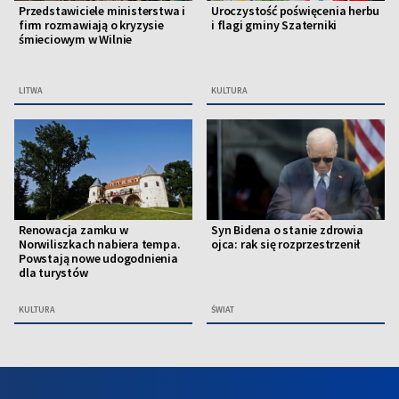
Przedstawiciele ministerstwa i
Uroczystość poświęcenia herbu
firm rozmawiają o kryzysie
i flagi gminy Szaterniki
śmieciowym w Wilnie
LITWA
KULTURA
Renowacja zamku w
Syn Bidena o stanie zdrowia
Norwiliszkach nabiera tempa.
ojca: rak się rozprzestrzenił
Powstają nowe udogodnienia
dla turystów
KULTURA
ŚWIAT