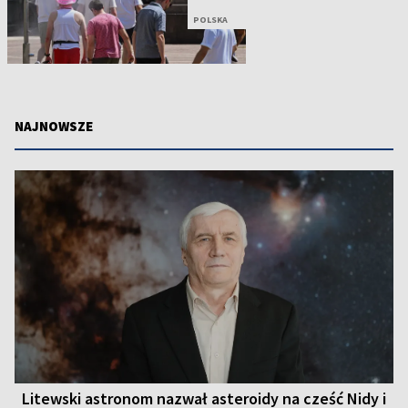
POLSKA
NAJNOWSZE
Litewski astronom nazwał asteroidy na cześć Nidy i