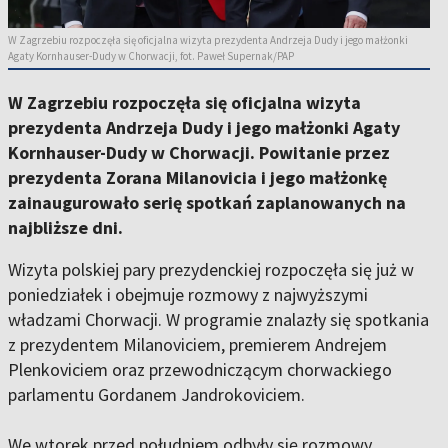
W Zagrzebiu rozpoczęła się oficjalna wizyta prezydenta Andrzeja Dudy i jego małżonki
Agaty Kornhauser-Dudy w Chorwacji, fot. Paweł Supernak/PAP
W Zagrzebiu rozpoczęła się oficjalna wizyta
prezydenta Andrzeja Dudy i jego małżonki Agaty
Kornhauser-Dudy w Chorwacji. Powitanie przez
prezydenta Zorana Milanovicia i jego małżonkę
zainaugurowało serię spotkań zaplanowanych na
najbliższe dni.
Wizyta polskiej pary prezydenckiej rozpoczęła się już w
poniedziałek i obejmuje rozmowy z najwyższymi
władzami Chorwacji. W programie znalazły się spotkania
z prezydentem Milanoviciem, premierem Andrejem
Plenkoviciem oraz przewodniczącym chorwackiego
parlamentu Gordanem Jandrokoviciem.
We wtorek przed południem odbyły się rozmowy