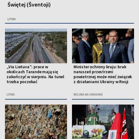
Świętej (Šventoji)
LITWA
„Via Lietuva”: prace w
Minister ochrony kraju: brak
okolicach Tarande mają się
naruszeń przestrzeni
zakończyć w sierpniu. Na tunel
powietrznej może mieć związek
trzeba poczekać
z działaniami Ukrainy w Rosji
LITWA
WOJNA NA UKRAINIE