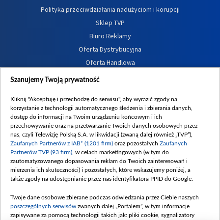
Polityka przeciwdziałania nadużyciom i korupcji
Sklep TVP
Biuro Reklamy
Oferta Dystrybucyjna
Oferta Handlowa
Dostępność
Szanujemy Twoją prywatność
Moje zgody
Kliknij "Akceptuję i przechodzę do serwisu", aby wyrazić zgody na
Procedura zgłoszeń wewnętrznych
korzystanie z technologii automatycznego śledzenia i zbierania danych,
dostęp do informacji na Twoim urządzeniu końcowym i ich
przechowywanie oraz na przetwarzanie Twoich danych osobowych przez
nas, czyli Telewizję Polską S.A. w likwidacji (zwaną dalej również „TVP”),
Zaufanych Partnerów z IAB* (1201 firm)
oraz pozostałych
Zaufanych
Partnerów TVP (93 firm)
, w celach marketingowych (w tym do
zautomatyzowanego dopasowania reklam do Twoich zainteresowań i
mierzenia ich skuteczności) i pozostałych, które wskazujemy poniżej, a
także zgody na udostępnianie przez nas identyfikatora PPID do Google.
Twoje dane osobowe zbierane podczas odwiedzania przez Ciebie naszych
poszczególnych serwisów
zwanych dalej „Portalem”, w tym informacje
zapisywane za pomocą technologii takich jak: pliki cookie, sygnalizatory