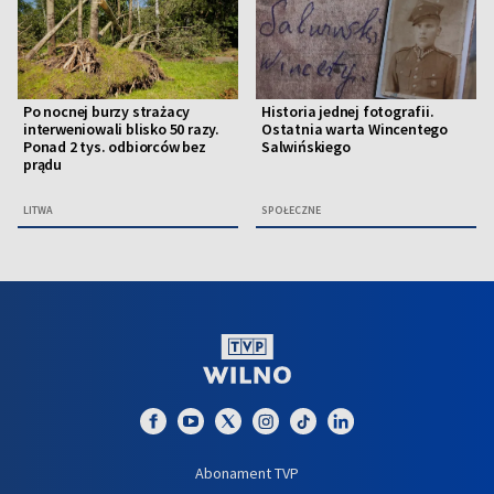
Po nocnej burzy strażacy
Historia jednej fotografii.
interweniowali blisko 50 razy.
Ostatnia warta Wincentego
Ponad 2 tys. odbiorców bez
Salwińskiego
prądu
LITWA
SPOŁECZNE
Abonament TVP