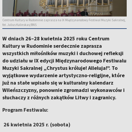
Centrum Kultury w Rudominie zaprasza na IX Międzynarodowy Festiwal Muzyki Sakralnej,
fot. Julius Kalinskas/BNS
W dniach 26–28 kwietnia 2025 roku Centrum
Kultury w Rudominie serdecznie zaprasza
wszystkich miłośników muzyki i duchowej refleksji
do udziału w IX edycji Międzynarodowego Festiwalu
Muzyki Sakralnej „Chrystus króluje! Alleluja!”. To
wyjątkowe wydarzenie artystyczno-religijne, które
już na stałe wpisało się w kulturalny kalendarz
Wileńszczyzny, ponownie zgromadzi wykonawców i
słuchaczy z różnych zakątków Litwy i zagranicy.
Program Festiwalu:
26 kwietnia 2025 r. (sobota)