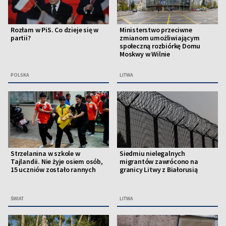
Rozłam w PiS. Co dzieje się w
Ministerstwo przeciwne
partii?
zmianom umożliwiającym
społeczną rozbiórkę Domu
Moskwy w Wilnie
POLSKA
LITWA
Strzelanina w szkole w
Siedmiu nielegalnych
Tajlandii. Nie żyje osiem osób,
migrantów zawrócono na
15 uczniów zostało rannych
granicy Litwy z Białorusią
ŚWIAT
LITWA