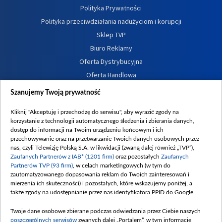
Polityka Prywatności
Polityka przeciwdziałania nadużyciom i korupcji
Sklep TVP
Biuro Reklamy
Oferta Dystrybucyjna
Oferta Handlowa
Dostępność
Szanujemy Twoją prywatność
Moje zgody
Kliknij "Akceptuję i przechodzę do serwisu", aby wyrazić zgody na
Procedura zgłoszeń wewnętrznych
korzystanie z technologii automatycznego śledzenia i zbierania danych,
dostęp do informacji na Twoim urządzeniu końcowym i ich
przechowywanie oraz na przetwarzanie Twoich danych osobowych przez
nas, czyli Telewizję Polską S.A. w likwidacji (zwaną dalej również „TVP”),
Zaufanych Partnerów z IAB* (1201 firm)
oraz pozostałych
Zaufanych
Partnerów TVP (93 firm)
, w celach marketingowych (w tym do
zautomatyzowanego dopasowania reklam do Twoich zainteresowań i
mierzenia ich skuteczności) i pozostałych, które wskazujemy poniżej, a
także zgody na udostępnianie przez nas identyfikatora PPID do Google.
Twoje dane osobowe zbierane podczas odwiedzania przez Ciebie naszych
poszczególnych serwisów
zwanych dalej „Portalem”, w tym informacje