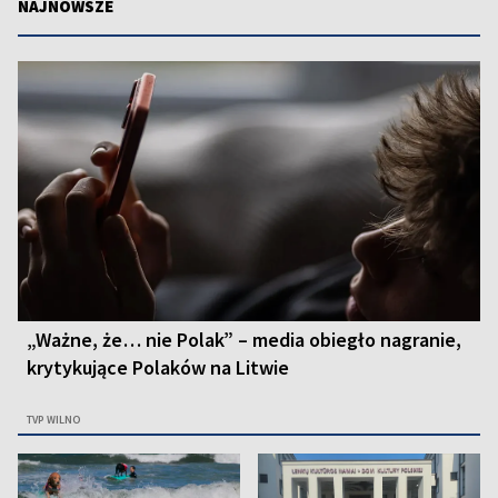
NAJNOWSZE
„Ważne, że… nie Polak” – media obiegło nagranie,
krytykujące Polaków na Litwie
TVP WILNO