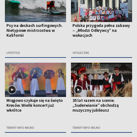
Psy na deskach surfingowych.
Polska przygoda pełna zabawy
Nietypowe mistrzostwa w
– „Młodzi Odkrywcy” na
Kalifornii
wakacjach
LIFESTYLE
SPOŁECZNE
Mrągowo szykuje się na święto
35 lat razem na scenie.
Kresów. Wielki koncert już
„Suderwianie” obchodzą
wkrótce
muzyczny jubileusz
TEMATY INFO WILNO
TEMATY INFO WILNO