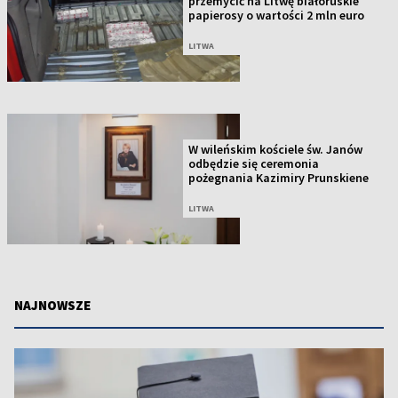
przemycić na Litwę białoruskie
papierosy o wartości 2 mln euro
LITWA
W wileńskim kościele św. Janów
odbędzie się ceremonia
pożegnania Kazimiry Prunskiene
LITWA
NAJNOWSZE