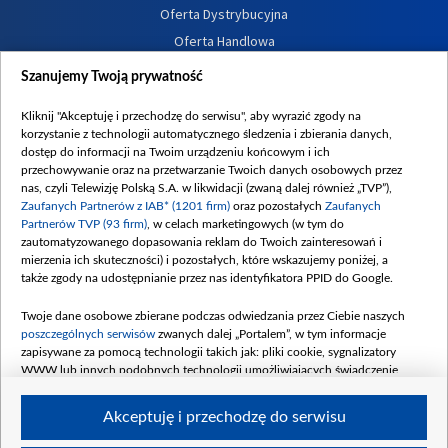
Oferta Dystrybucyjna
Oferta Handlowa
Dostępność
Szanujemy Twoją prywatność
Moje zgody
Kliknij "Akceptuję i przechodzę do serwisu", aby wyrazić zgody na
Procedura zgłoszeń wewnętrznych
korzystanie z technologii automatycznego śledzenia i zbierania danych,
dostęp do informacji na Twoim urządzeniu końcowym i ich
przechowywanie oraz na przetwarzanie Twoich danych osobowych przez
nas, czyli Telewizję Polską S.A. w likwidacji (zwaną dalej również „TVP”),
Zaufanych Partnerów z IAB* (1201 firm)
oraz pozostałych
Zaufanych
Partnerów TVP (93 firm)
, w celach marketingowych (w tym do
zautomatyzowanego dopasowania reklam do Twoich zainteresowań i
mierzenia ich skuteczności) i pozostałych, które wskazujemy poniżej, a
także zgody na udostępnianie przez nas identyfikatora PPID do Google.
Twoje dane osobowe zbierane podczas odwiedzania przez Ciebie naszych
poszczególnych serwisów
zwanych dalej „Portalem”, w tym informacje
zapisywane za pomocą technologii takich jak: pliki cookie, sygnalizatory
WWW lub innych podobnych technologii umożliwiających świadczenie
dopasowanych i bezpiecznych usług, personalizację treści oraz reklam,
udostępnianie funkcji mediów społecznościowych oraz analizowanie ruchu
Akceptuję i przechodzę do serwisu
w Internecie.