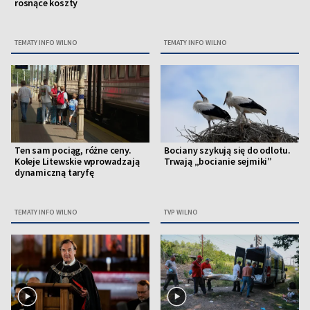
rosnące koszty
TEMATY INFO WILNO
TEMATY INFO WILNO
Ten sam pociąg, różne ceny.
Bociany szykują się do odlotu.
Koleje Litewskie wprowadzają
Trwają „bocianie sejmiki”
dynamiczną taryfę
TEMATY INFO WILNO
TVP WILNO