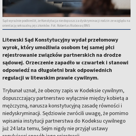
Sąd wyraźnie podkreślił, że Konstytucja nie dopuszcza dyskryminacji rodzin ze względu na
orientację seksualną jej członków. Fot. Robertas Riabovas/BNS
Litewski Sąd Konstytucyjny wydał przełomowy
wyrok, który umożliwia osobom tej samej płci
rejestrowanie związków partnerskich na drodze
sądowej. Orzeczenie zapadło w czwartek i stanowi
odpowiedź na długoletni brak odpowiednich
regulacji w litewskim prawie cywilnym.
Trybunał uznał, że obecny zapis w Kodeksie cywilnym,
dopuszczający partnerstwo wyłącznie między kobietą a
mężczyzną, narusza konstytucyjną zasadę równości i
niedyskryminacji. Sędziowie zwrócili uwagę, że pomimo
wpisania instytucji partnerstwa do Kodeksu cywilnego
już 24 lata temu, Sejm nigdy nie przyjął ustawy
regulującej sposób jego rejestracji.