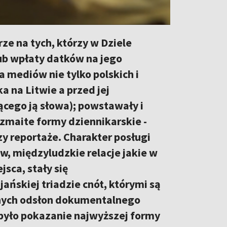
ze na tych, którzy w Dziele
ub wpłaty datków na jego
 mediów nie tylko polskich i
a na Litwie a przed jej
cego ją słowa); powstawały i
rozmaite formy dziennikarskie -
zy reportaże. Charakter posługi
, międzyludzkie relacje jakie w
jsca, stały się
ańskiej triadzie cnót, którymi są
lnych odsłon dokumentalnego
u było pokazanie najwyższej formy