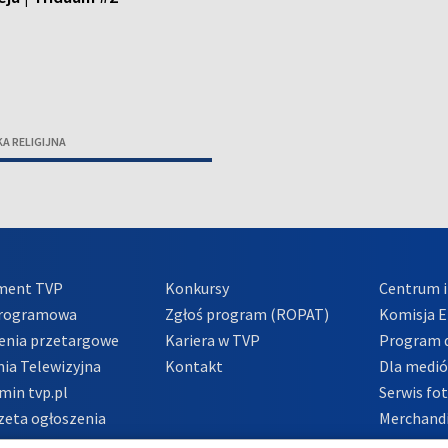
A RELIGIJNA
ment TVP
Konkursy
Centrum i
Programowa
Zgłoś program (ROPAT)
Komisja E
enia przetargowe
Kariera w TVP
Program d
ia Telewizyjna
Kontakt
Dla medi
min tvp.pl
Serwis fo
zeta ogłoszenia
Merchandi
acje o nadawcy
Polityka 