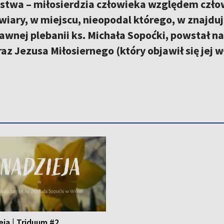
stwa – miłosierdzia człowieka względem człow
iary, w miejscu, nieopodal którego, w znajdują
awnej plebanii ks. Michała Sopoćki, powstał 
az Jezusa Miłosiernego (który objawił się jej w
eja | Triduum #2