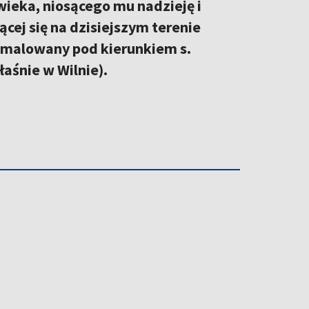
ieka, niosącego mu nadzieję i
cej się na dzisiejszym terenie
namalowany pod kierunkiem s.
łaśnie w Wilnie).