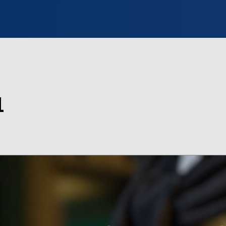
INFO WILNO
WILNO NA DZIEŃ DOBRY
PROGRAMY
ZGŁOŚ
1