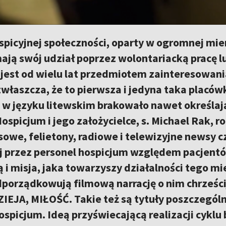
icyjnej społeczności, oparty w ogromnej mier
ają swój udział poprzez wolontariacką pracę l
jest od wielu lat przedmiotem zainteresowania
zwłaszcza, że to pierwsza i jedyna taka placówk
w języku litewskim brakowało nawet określają
ospicjum i jego założycielce, s. Michael Rak, 
sowe, felietony, radiowe i telewizyjne newsy c
j przez personel hospicjum względem pacjentów
ą i misja, jaka towarzyszy działalności tego mie
porządkowują filmową narrację o nim chrześcij
IEJA, MIŁOŚĆ. Takie też są tytuły poszczegó
ospicjum. Ideą przyświecającą realizacji cykl