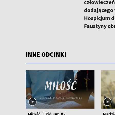
człowieczeń
dodającego w
Hospicjum d
Faustyny obr
INNE ODCINKI
Miłość | Triduum #3
Nadzi