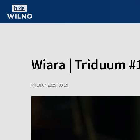
OGLĄDAJ ONLINE
Wiara | Triduum #
18.04.2025, 09:19