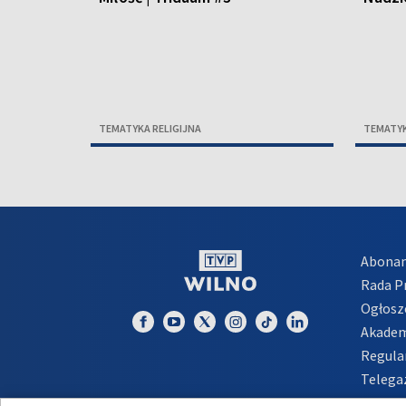
TEMATYKA RELIGIJNA
TEMATYK
Abona
Rada 
Ogłosz
Akadem
Regula
Telega
Inform