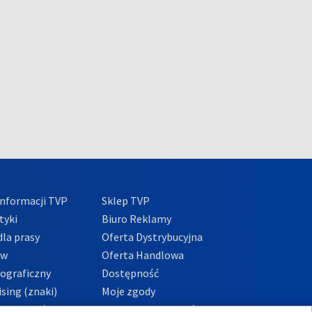
nformacji TVP
Sklep TVP
tyki
Biuro Reklamy
la prasy
Oferta Dystrybucyjna
ów
Oferta Handlowa
tograficzny
Dostępność
sing (znaki)
Moje zgody
Prywatności
Procedura zgłoszeń