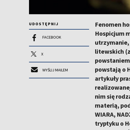
Fenomen hosp
UDOSTĘPNIJ
Hospicjum m
FACEBOOK
utrzymanie, 
litewskich (
X
powstaniem 
powstają o H
WYŚLIJ MAILEM
artykuły pra
realizowane
nim się rodz
materią, pod
WIARA, NADZ
tryptyku o H