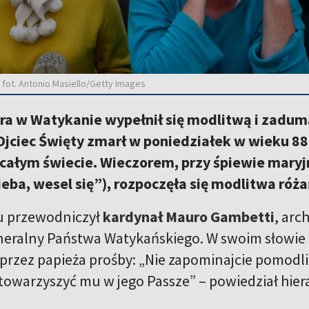
, fot. Antonio Masiello/Getty Images
tra w Watykanie wypełnił się modlitwą i zadu
Ojciec Święty zmarł w poniedziałek w wieku 88 
całym świecie. Wieczorem, przy śpiewie maryj
eba, wesel się”), rozpoczęła się modlitwa róża
 przewodniczył
kardynał Mauro Gambetti
, arc
neralny Państwa Watykańskiego. W swoim słowie
przez papieża prośby: „Nie zapominajcie pomodlić
 towarzyszyć mu w jego Passze” – powiedział hier