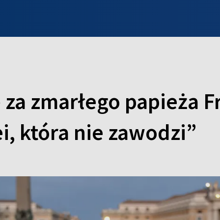
INFO WILNO
WILNO NA DZIEŃ DOBRY
PROGRAMY
ZGŁOŚ
 za zmarłego papieża F
i, która nie zawodzi”