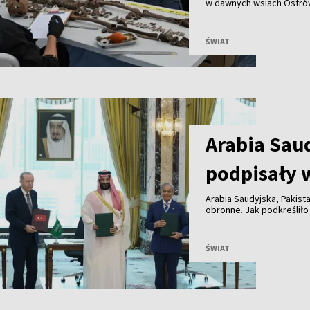
w dawnych wsiach Ostrów
szczątki 55 osób, w tym 
Uroczysty pochówek ofia
ŚWIAT
Arabia Saud
podpisały 
Arabia Saudyjska, Pakist
obronne. Jak podkreśliło
umowa ma zacieśnić wspó
wymierzona przeciwko ż
ŚWIAT