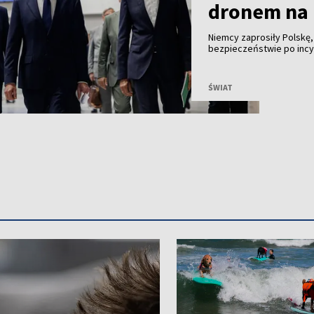
dronem na 
Niemcy zaprosiły Polskę
bezpieczeństwie po incyd
z ładunkiem wybuchowym.
ŚWIAT