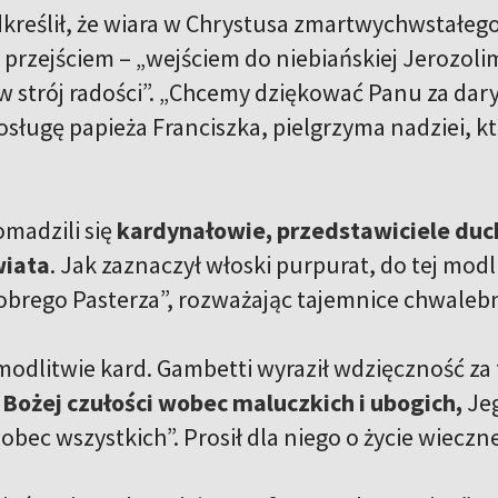
kreślił, że wiara w Chrystusa zmartwychwstałego 
przejściem – „wejściem do niebiańskiej Jerozolimy
 strój radości”. „Chcemy dziękować Panu za dary,
sługę papieża Franciszka, pielgrzyma nadziei, kt
madzili się
kardynałowie, przedstawiciele duc
wiata
. Jak zaznaczył włoski purpurat, do tej modl
obrego Pasterza”, rozważając tajemnice chwaleb
odlitwie kard. Gambetti wyraził wdzięczność za t
Bożej czułości wobec maluczkich i ubogich,
Jeg
obec wszystkich”. Prosił dla niego o życie wieczn