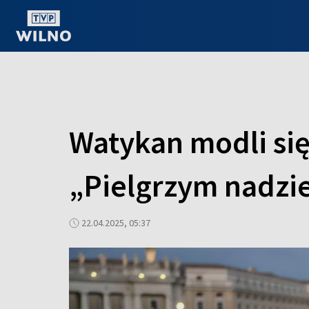
OGLĄDAJ ONLINE
Watykan modli się
„Pielgrzym nadzie
22.04.2025, 05:37