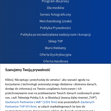
Program dla prasy
Dla mediów
Serwis fotograficzny
Merchandising (znaki)
Polityka Prywatności
Polityka przeciwdziałania nadużyciom i korupcji
Sklep TVP
Biuro Reklamy
Oferta Dystrybucyjna
Oferta Handlowa
Dostępność
Szanujemy Twoją prywatność
Moje zgody
Kliknij "Akceptuję i przechodzę do serwisu", aby wyrazić zgody na
Procedura zgłoszeń wewnętrznych
korzystanie z technologii automatycznego śledzenia i zbierania danych,
dostęp do informacji na Twoim urządzeniu końcowym i ich
przechowywanie oraz na przetwarzanie Twoich danych osobowych przez
nas, czyli Telewizję Polską S.A. w likwidacji (zwaną dalej również „TVP”),
Zaufanych Partnerów z IAB* (1201 firm)
oraz pozostałych
Zaufanych
Partnerów TVP (93 firm)
, w celach marketingowych (w tym do