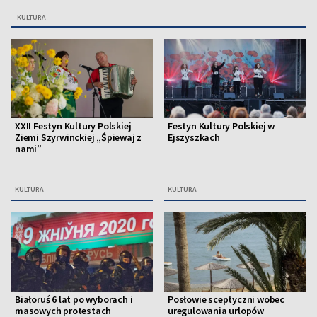
KULTURA
XXII Festyn Kultury Polskiej
Festyn Kultury Polskiej w
Ziemi Szyrwinckiej „Śpiewaj z
Ejszyszkach
nami”
KULTURA
KULTURA
Białoruś 6 lat po wyborach i
Posłowie sceptyczni wobec
masowych protestach
uregulowania urlopów