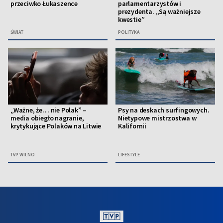
przeciwko Łukaszence
parlamentarzystów i
prezydenta. „Są ważniejsze
kwestie”
ŚWIAT
POLITYKA
„Ważne, że… nie Polak” –
Psy na deskach surfingowych.
media obiegło nagranie,
Nietypowe mistrzostwa w
krytykujące Polaków na Litwie
Kalifornii
TVP WILNO
LIFESTYLE