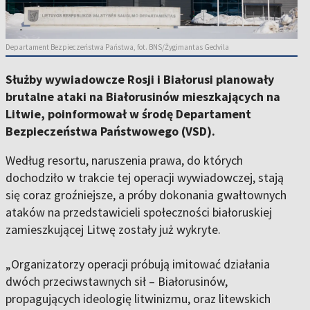
Departament Bezpieczeństwa Państwa, fot. BNS/Žygimantas Gedvila
Służby wywiadowcze Rosji i Białorusi planowały
brutalne ataki na Białorusinów mieszkających na
Litwie, poinformował w środę Departament
Bezpieczeństwa Państwowego (VSD).
Według resortu, naruszenia prawa, do których
dochodziło w trakcie tej operacji wywiadowczej, stają
się coraz groźniejsze, a próby dokonania gwałtownych
ataków na przedstawicieli społeczności białoruskiej
zamieszkującej Litwę zostały już wykryte.
„Organizatorzy operacji próbują imitować działania
dwóch przeciwstawnych sił – Białorusinów,
propagujących ideologię litwinizmu, oraz litewskich