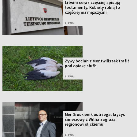
Litwini coraz częściej spisują
testamenty. Kobiety robią to
częściej niż mężczyźni
LITWA
Żywy bocian z Montwiliszek trafił
pod opiekę służb
LITWA
Mer Druskienik ostrzega: kryzys
śmieciowy z Wilna zagraża
regionowi olickiemu
LITWA