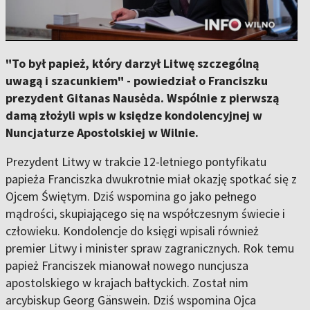
"To był papież, który darzył Litwę szczególną
uwagą i szacunkiem" - powiedział o Franciszku
prezydent Gitanas Nausėda. Wspólnie z pierwszą
damą złożyli wpis w księdze kondolencyjnej w
Nuncjaturze Apostolskiej w Wilnie.
Prezydent Litwy w trakcie 12-letniego pontyfikatu
papieża Franciszka dwukrotnie miał okazję spotkać się z
Ojcem Świętym. Dziś wspomina go jako pełnego
mądrości, skupiającego się na współczesnym świecie i
człowieku. Kondolencje do księgi wpisali również
premier Litwy i minister spraw zagranicznych. Rok temu
papież Franciszek mianował nowego nuncjusza
apostolskiego w krajach bałtyckich. Został nim
arcybiskup Georg Gänswein. Dziś wspomina Ojca