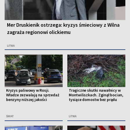
Mer Druskienik ostrzega: kryzys śmieciowy z Wilna
zagraża regionowi olickiemu
LITWA
Kryzys paliwowy w Rosji.
Tragiczne skutki nawałnicy w
Władze zezwalają na sprzedaż
Montwiliszkach. Zginął bocian,
benzyny niższej jakości
tysiące domostw bez prądu
ŚWIAT
LITWA