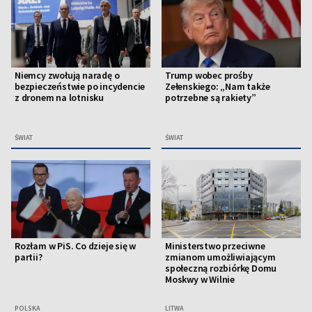
Niemcy zwołują naradę o
Trump wobec prośby
bezpieczeństwie po incydencie
Zełenskiego: „Nam także
z dronem na lotnisku
potrzebne są rakiety”
ŚWIAT
ŚWIAT
Rozłam w PiS. Co dzieje się w
Ministerstwo przeciwne
partii?
zmianom umożliwiającym
społeczną rozbiórkę Domu
Moskwy w Wilnie
POLSKA
LITWA