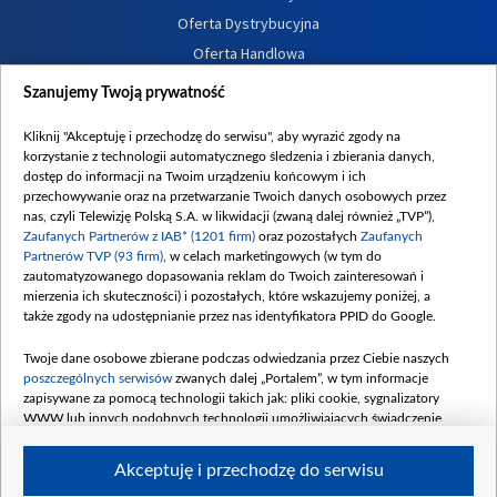
Oferta Dystrybucyjna
Oferta Handlowa
Dostępność
Szanujemy Twoją prywatność
Moje zgody
Kliknij "Akceptuję i przechodzę do serwisu", aby wyrazić zgody na
Procedura zgłoszeń wewnętrznych
korzystanie z technologii automatycznego śledzenia i zbierania danych,
dostęp do informacji na Twoim urządzeniu końcowym i ich
przechowywanie oraz na przetwarzanie Twoich danych osobowych przez
nas, czyli Telewizję Polską S.A. w likwidacji (zwaną dalej również „TVP”),
Zaufanych Partnerów z IAB* (1201 firm)
oraz pozostałych
Zaufanych
Partnerów TVP (93 firm)
, w celach marketingowych (w tym do
zautomatyzowanego dopasowania reklam do Twoich zainteresowań i
mierzenia ich skuteczności) i pozostałych, które wskazujemy poniżej, a
także zgody na udostępnianie przez nas identyfikatora PPID do Google.
Twoje dane osobowe zbierane podczas odwiedzania przez Ciebie naszych
poszczególnych serwisów
zwanych dalej „Portalem”, w tym informacje
zapisywane za pomocą technologii takich jak: pliki cookie, sygnalizatory
WWW lub innych podobnych technologii umożliwiających świadczenie
dopasowanych i bezpiecznych usług, personalizację treści oraz reklam,
udostępnianie funkcji mediów społecznościowych oraz analizowanie ruchu
Akceptuję i przechodzę do serwisu
w Internecie.