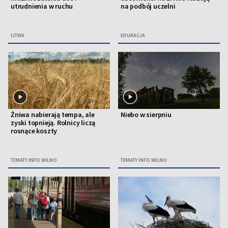
utrudnienia w ruchu
na podbój uczelni
LITWA
EDUKACJA
Żniwa nabierają tempa, ale
Niebo w sierpniu
zyski topnieją. Rolnicy liczą
rosnące koszty
TEMATY INFO WILNO
TEMATY INFO WILNO