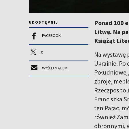
Ponad 100 e
UDOSTĘPNIJ
Litwę. Na pa
FACEBOOK
Książąt Lite
X
Na wystawę p
Ukrainie. Po
WYŚLIJ MAILEM
Południowej,
zbroje, mebl
Rzeczpospoli
Franciszka Sm
ten Pałac, m
również Zamk
obronnymi, w