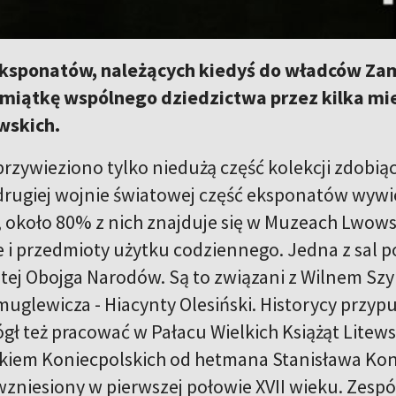
ksponatów, należących kiedyś do władców Za
miątkę wspólnego dziedzictwa przez kilka mie
wskich.
rzywieziono tylko niedużą część kolekcji zdobią
 drugiej wojnie światowej część eksponatów wywie
 około 80% z nich znajduje się w Muzeach Lwowski
e i przedmioty użytku codziennego. Jedna z sal 
tej Obojga Narodów. Są to związani z Wilnem Sz
uglewicza - Hiacynty Olesiński. Historycy przypu
ógł też pracować w Pałacu Wielkich Książąt Lite
iem Koniecpolskich od hetmana Stanisława Koni
zniesiony w pierwszej połowie XVII wieku. Zespó