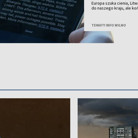
Europa szuka cienia, Litw
do naszego kraju, ale k
przechodzą już burze z 
TEMATY INFO WILNO