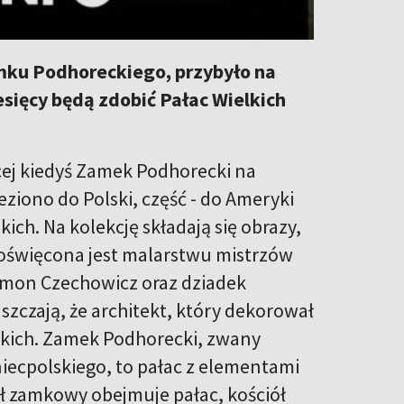
mku Podhoreckiego, przybyło na
sięcy będą zdobić Pałac Wielkich
cej kiedyś Zamek Podhorecki na
ziono do Polski, część - do Ameryki
ch. Na kolekcję składają się obrazy,
poświęcona jest malarstwu mistrzów
ymon Czechowicz oraz dziadek
szczają, że architekt, który dekorował
wskich. Zamek Podhorecki, zwany
ecpolskiego, to pałac z elementami
ł zamkowy obejmuje pałac, kościół