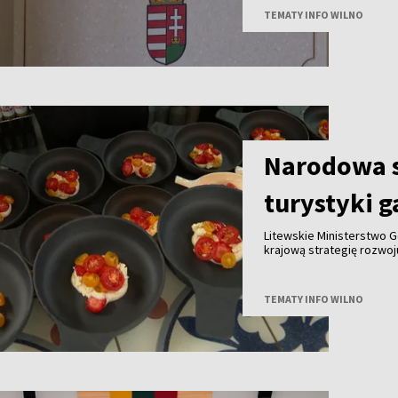
Polski i Węgier.
TEMATY INFO WILNO
Narodowa s
turystyki 
Litewskie Ministerstwo G
krajową strategię rozwo
do końca tego roku we w
innymi partnerami. Celem
gałęzi litewskiej turysty
TEMATY INFO WILNO
granicą.