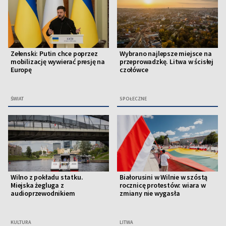
Zełenski: Putin chce poprzez
Wybrano najlepsze miejsce na
mobilizację wywierać presję na
przeprowadzkę. Litwa w ścisłej
Europę
czołówce
ŚWIAT
SPOŁECZNE
Wilno z pokładu statku.
Białorusini w Wilnie w szóstą
Miejska żegluga z
rocznicę protestów: wiara w
audioprzewodnikiem
zmiany nie wygasła
KULTURA
LITWA