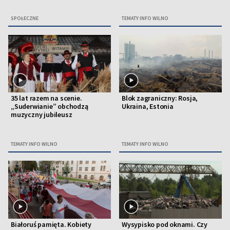
SPOŁECZNE
TEMATY INFO WILNO
35 lat razem na scenie.
Blok zagraniczny: Rosja,
„Suderwianie” obchodzą
Ukraina, Estonia
muzyczny jubileusz
TEMATY INFO WILNO
TEMATY INFO WILNO
Białoruś pamięta. Kobiety
Wysypisko pod oknami. Czy