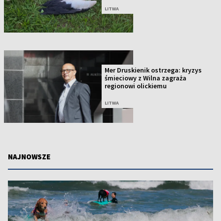
LITWA
Mer Druskienik ostrzega: kryzys
śmieciowy z Wilna zagraża
regionowi olickiemu
LITWA
NAJNOWSZE