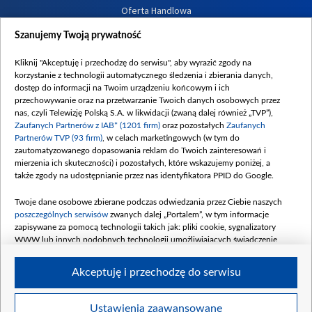
Oferta Handlowa
Dostępność
Szanujemy Twoją prywatność
Moje zgody
Kliknij "Akceptuję i przechodzę do serwisu", aby wyrazić zgody na
Procedura zgłoszeń wewnętrznych
korzystanie z technologii automatycznego śledzenia i zbierania danych,
dostęp do informacji na Twoim urządzeniu końcowym i ich
przechowywanie oraz na przetwarzanie Twoich danych osobowych przez
nas, czyli Telewizję Polską S.A. w likwidacji (zwaną dalej również „TVP”),
Zaufanych Partnerów z IAB* (1201 firm)
oraz pozostałych
Zaufanych
Partnerów TVP (93 firm)
, w celach marketingowych (w tym do
zautomatyzowanego dopasowania reklam do Twoich zainteresowań i
mierzenia ich skuteczności) i pozostałych, które wskazujemy poniżej, a
także zgody na udostępnianie przez nas identyfikatora PPID do Google.
Twoje dane osobowe zbierane podczas odwiedzania przez Ciebie naszych
poszczególnych serwisów
zwanych dalej „Portalem”, w tym informacje
zapisywane za pomocą technologii takich jak: pliki cookie, sygnalizatory
WWW lub innych podobnych technologii umożliwiających świadczenie
dopasowanych i bezpiecznych usług, personalizację treści oraz reklam,
udostępnianie funkcji mediów społecznościowych oraz analizowanie ruchu
Akceptuję i przechodzę do serwisu
w Internecie.
Twoje dane osobowe zbierane podczas odwiedzania przez Ciebie
Ustawienia zaawansowane