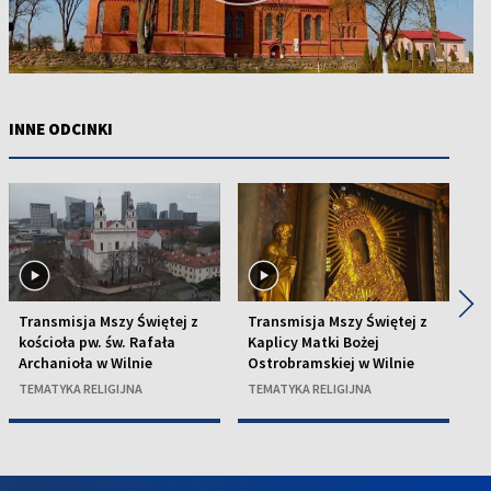
INNE ODCINKI
◀
▶
Transmisja Mszy Świętej z
Transmisja Mszy Świętej z
T
kościoła pw. św. Rafała
Kaplicy Matki Bożej
ko
Archanioła w Wilnie
Ostrobramskiej w Wilnie
w 
TEMATYKA RELIGIJNA
TEMATYKA RELIGIJNA
TE