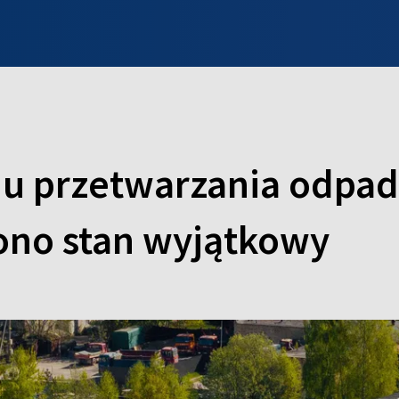
INFO WILNO
WILNO NA DZIEŃ DOBRY
PROGRAMY
ZGŁOŚ
du przetwarzania odpad
ono stan wyjątkowy