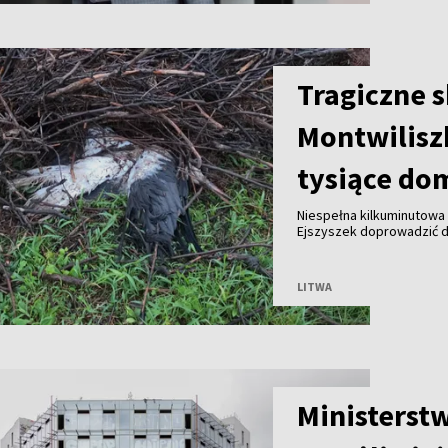
Tragiczne 
Montwilisz
tysiące do
Niespełna kilkuminutowa 
Ejszyszek doprowadzić do
części wieloletniego gni
pozbawiły prądu tysiące
LITWA
Ministerst