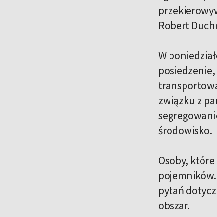
przekierowyw
Robert Duchn
W poniedział
posiedzenie,
transportowa
związku z pa
segregowani
środowisko.
Osoby, które
pojemników. 
pytań dotycz
obszar.