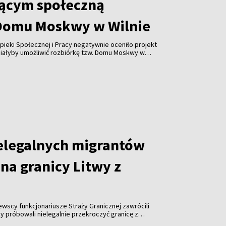
ącym społeczną
Domu Moskwy w Wilnie
pieki Społecznej i Pracy negatywnie oceniło projekt
miałyby umożliwić rozbiórkę tzw. Domu Moskwy w
watnych firm w formie darowizny. Resort ostrzega
orupcji i ograniczenia konkurencji.
elegalnych migrantów
na granicy Litwy z
tewscy funkcjonariusze Straży Granicznej zawrócili
y próbowali nielegalnie przekroczyć granicę z
roku odnotowano już ponad tysiąc takich prób.