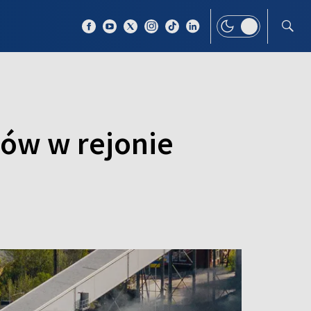
 TEMAT
WIĘCEJ
ów w rejonie