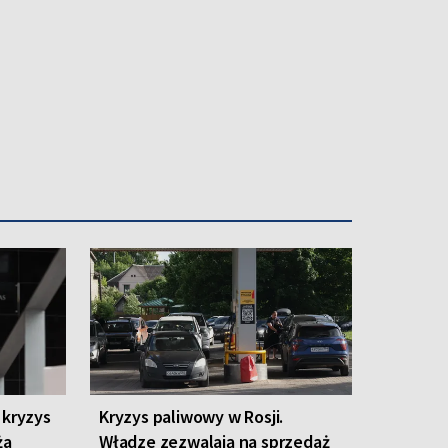
 kryzys
Kryzys paliwowy w Rosji.
ża
Władze zezwalają na sprzedaż