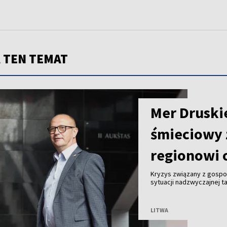
 TEN TEMAT
Mer Druski
śmieciowy 
regionowi 
Kryzys związany z gosp
sytuacji nadzwyczajnej ta
Malinauskas alarmuje, że
Kogeneracyjna nie przyjm
LITWA