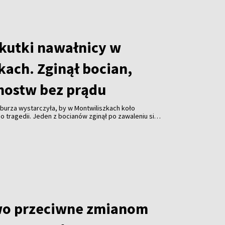
skutki nawałnicy w
kach. Zginął bocian,
mostw bez prądu
burza wystarczyła, by w Montwiliszkach koło
 tragedii. Jeden z bocianów zginął po zawaleniu się
azda. Gwałtowne nawałnice, które przeszły nad Litwą,
 odbiorców i spowodowały liczne zniszczenia.
wo przeciwne zmianom