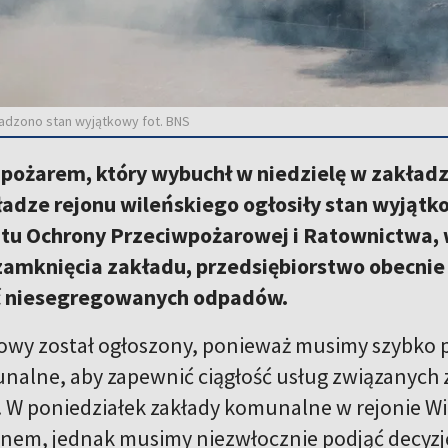
adzono stan wyjątkowy fot. BNS
 pożarem, który wybuchł w niedzielę w zakładz
adze rejonu wileńskiego ogłosiły stan wyjątk
u Ochrony Przeciwpożarowej i Ratownictwa, w
amknięcia zakładu, przedsiębiorstwo obecnie n
ć niesegregowanych odpadów.
owy został ogłoszony, ponieważ musimy szybko p
alne, aby zapewnić ciągłość usług związanych 
. W poniedziałek zakłady komunalne w rejonie W
anem, jednak musimy niezwłocznie podjąć decyzję