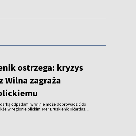
enik ostrzega: kryzys
z Wilna zagraża
olickiemu
odarką odpadami w Wilnie może doprowadzić do
kże w regionie olickim. Mer Druskienik Ričardas
 od początku sierpnia Wileńska Elektrociepłownia
uje już do spalania odpadów z tego regionu.