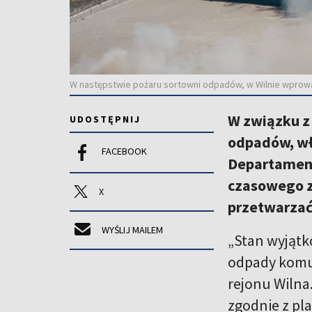
W następstwie pożaru sortowni odpadów, w Wilnie wprow
W związku z
UDOSTĘPNIJ
odpadów, wł
FACEBOOK
Departament
czasowego z
X
przetwarza
WYŚLIJ MAILEM
„Stan wyjątk
odpady komun
rejonu Wilna
zgodnie z pl