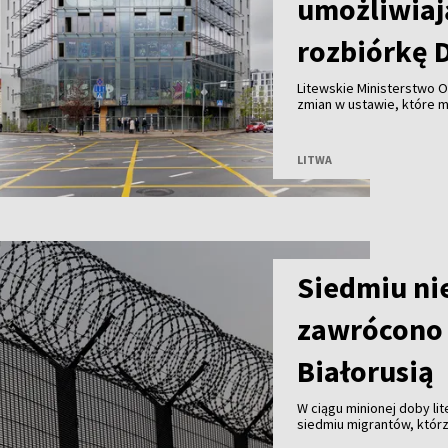
umożliwiaj
rozbiórkę 
Litewskie Ministerstwo O
zmian w ustawie, które 
Wilnie przy wsparciu pry
przed ryzykiem nadużyć, k
LITWA
Siedmiu ni
zawrócono 
Białorusią
W ciągu minionej doby li
siedmiu migrantów, którz
Białorusią. Od początku 