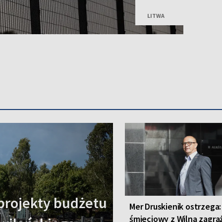
LITWA
projekty budżetu
Mer Druskienik ostrzega:
śmieciowy z Wilna zagra