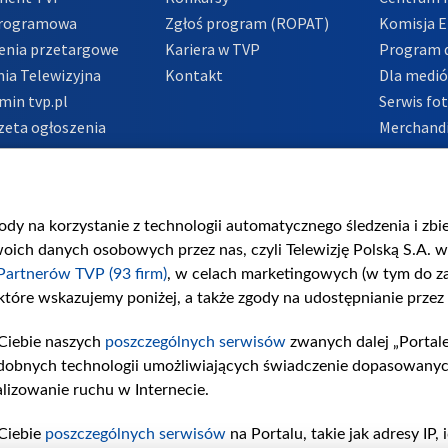
Programowa
Zgłoś program (ROPAT)
Komisja E
enia przetargowe
Kariera w TVP
Program d
ia Telewizyjna
Kontakt
Dla medi
min tvp.pl
Serwis fo
zeta ogłoszenia
Merchandi
acje o nadawcy
Polityka 
Polityka 
nadużycio
gody na korzystanie z technologii automatycznego śledzenia i zb
ch danych osobowych przez nas, czyli Telewizję Polską S.A. w 
Partnerów TVP (93 firm)
, w celach marketingowych (w tym do 
 które wskazujemy poniżej, a także zgody na udostępnianie przez
Ciebie naszych
poszczególnych serwisów
zwanych dalej „Portal
dobnych technologii umożliwiających świadczenie dopasowanych i
lizowanie ruchu w Internecie.
Ciebie
poszczególnych serwisów
na Portalu, takie jak adresy IP