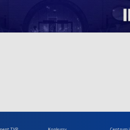
ment TVP
Konkursy
Centrum i