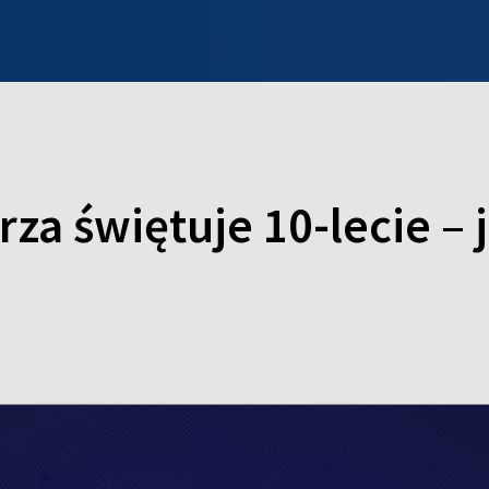
INFO WILNO
WILNO NA DZIEŃ DOBRY
PROGRAMY
ZGŁOŚ
rza świętuje 10-lecie –