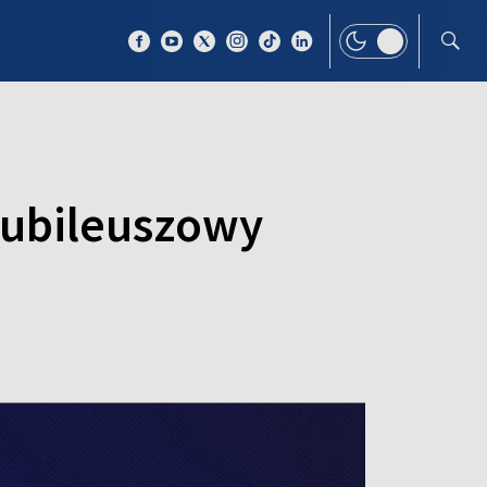
 TEMAT
WIĘCEJ
 jubileuszowy