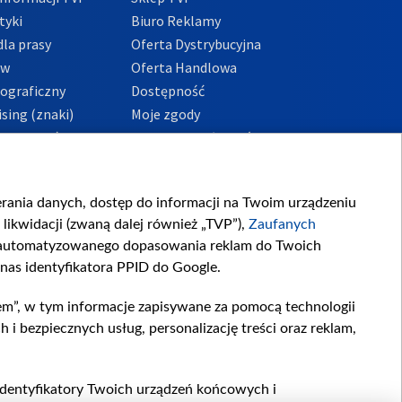
tyki
Biuro Reklamy
la prasy
Oferta Dystrybucyjna
ów
Oferta Handlowa
tograficzny
Dostępność
sing (znaki)
Moje zgody
Prywatności
Procedura zgłoszeń
wewnętrznych
przeciwdziałania
m i korupcji
ierania danych, dostęp do informacji na Twoim urządzeniu
likwidacji (zwaną dalej również „TVP”),
Zaufanych
zautomatyzowanego dopasowania reklam do Twoich
 nas identyfikatora PPID do Google.
em”, w tym informacje zapisywane za pomocą technologii
 bezpiecznych usług, personalizację treści oraz reklam,
, identyfikatory Twoich urządzeń końcowych i