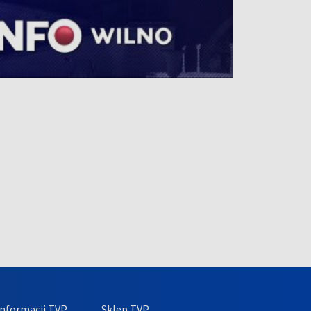
nformacji TVP
Sklep TVP