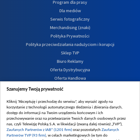
Program dla prasy
Dla mediów
Serwis fotograficzny
Merchandising (znaki)
Polityka Prywatności
Polityka przeciwdziałania nadużyciom i korupcji
Sklep TVP
Biuro Reklamy
Oferta Dystrybucyjna
Oferta Handlowa
Dostępność
Szanujemy Twoją prywatność
Moje zgody
Kliknij "Akceptuję i przechodzę do serwisu", aby wyrazić zgody na
Procedura zgłoszeń wewnętrznych
korzystanie z technologii automatycznego śledzenia i zbierania danych,
dostęp do informacji na Twoim urządzeniu końcowym i ich
przechowywanie oraz na przetwarzanie Twoich danych osobowych przez
nas, czyli Telewizję Polską S.A. w likwidacji (zwaną dalej również „TVP”),
Zaufanych Partnerów z IAB* (1201 firm)
oraz pozostałych
Zaufanych
Partnerów TVP (93 firm)
, w celach marketingowych (w tym do