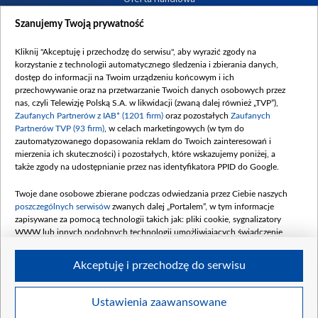
Dostępność
Szanujemy Twoją prywatność
Moje zgody
Kliknij "Akceptuję i przechodzę do serwisu", aby wyrazić zgody na
Procedura zgłoszeń wewnętrznych
korzystanie z technologii automatycznego śledzenia i zbierania danych,
dostęp do informacji na Twoim urządzeniu końcowym i ich
przechowywanie oraz na przetwarzanie Twoich danych osobowych przez
nas, czyli Telewizję Polską S.A. w likwidacji (zwaną dalej również „TVP”),
Zaufanych Partnerów z IAB* (1201 firm)
oraz pozostałych
Zaufanych
Partnerów TVP (93 firm)
, w celach marketingowych (w tym do
zautomatyzowanego dopasowania reklam do Twoich zainteresowań i
mierzenia ich skuteczności) i pozostałych, które wskazujemy poniżej, a
także zgody na udostępnianie przez nas identyfikatora PPID do Google.
Twoje dane osobowe zbierane podczas odwiedzania przez Ciebie naszych
poszczególnych serwisów
zwanych dalej „Portalem”, w tym informacje
zapisywane za pomocą technologii takich jak: pliki cookie, sygnalizatory
WWW lub innych podobnych technologii umożliwiających świadczenie
dopasowanych i bezpiecznych usług, personalizację treści oraz reklam,
udostępnianie funkcji mediów społecznościowych oraz analizowanie ruchu
Akceptuję i przechodzę do serwisu
w Internecie.
Twoje dane osobowe zbierane podczas odwiedzania przez Ciebie
Ustawienia zaawansowane
poszczególnych serwisów
na Portalu, takie jak adresy IP, identyfikatory