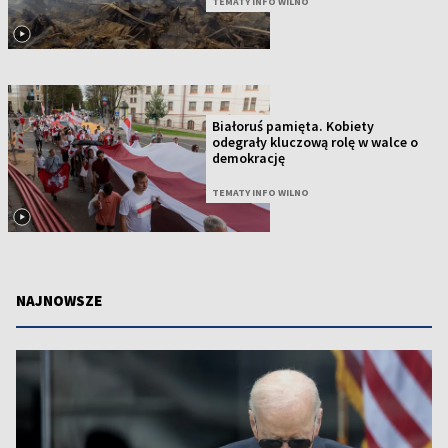
TEMATY INFO WILNO
Białoruś pamięta. Kobiety
odegrały kluczową rolę w walce o
demokrację
TEMATY INFO WILNO
NAJNOWSZE