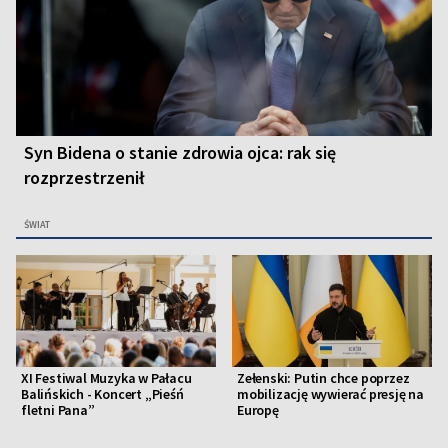
Syn Bidena o stanie zdrowia ojca: rak się
rozprzestrzenił
ŚWIAT
XI Festiwal Muzyka w Pałacu
Zełenski: Putin chce poprzez
Balińskich - Koncert „Pieśń
mobilizację wywierać presję na
fletni Pana”
Europę