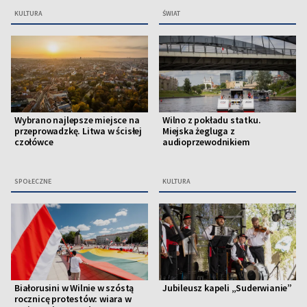
KULTURA
ŚWIAT
Wybrano najlepsze miejsce na
Wilno z pokładu statku.
przeprowadzkę. Litwa w ścisłej
Miejska żegluga z
czołówce
audioprzewodnikiem
SPOŁECZNE
KULTURA
Białorusini w Wilnie w szóstą
Jubileusz kapeli „Suderwianie”
rocznicę protestów: wiara w