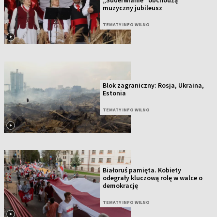
„Suderwianie” obchodzą
muzyczny jubileusz
TEMATY INFO WILNO
Blok zagraniczny: Rosja, Ukraina,
Estonia
TEMATY INFO WILNO
Białoruś pamięta. Kobiety
odegrały kluczową rolę w walce o
demokrację
TEMATY INFO WILNO