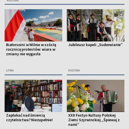
KULTURA
Białorusini w Wilnie w szóstą
Jubileusz kapeli „Suderwianie”
rocznicę protestów: wiara w
zmiany nie wygasła
LITWA
KULTURA
Zapłakać nad śmiercią
XXII Festyn Kultury Polskiej
czytelnictwa? Niezupełnie!
Ziemi Szyrwinckiej „Śpiewaj z
nami”