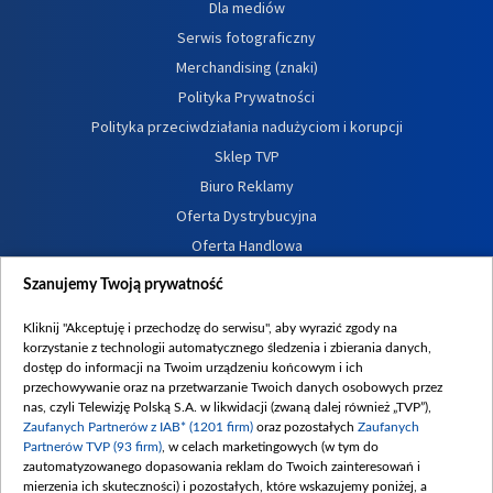
Dla mediów
Serwis fotograficzny
Merchandising (znaki)
Polityka Prywatności
Polityka przeciwdziałania nadużyciom i korupcji
Sklep TVP
Biuro Reklamy
Oferta Dystrybucyjna
Oferta Handlowa
Dostępność
Szanujemy Twoją prywatność
Moje zgody
Kliknij "Akceptuję i przechodzę do serwisu", aby wyrazić zgody na
Procedura zgłoszeń wewnętrznych
korzystanie z technologii automatycznego śledzenia i zbierania danych,
dostęp do informacji na Twoim urządzeniu końcowym i ich
przechowywanie oraz na przetwarzanie Twoich danych osobowych przez
nas, czyli Telewizję Polską S.A. w likwidacji (zwaną dalej również „TVP”),
Zaufanych Partnerów z IAB* (1201 firm)
oraz pozostałych
Zaufanych
Partnerów TVP (93 firm)
, w celach marketingowych (w tym do
zautomatyzowanego dopasowania reklam do Twoich zainteresowań i
mierzenia ich skuteczności) i pozostałych, które wskazujemy poniżej, a