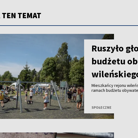
 TEN TEMAT
Ruszyło gł
budżetu ob
wileńskieg
Mieszkańcy rejonu wileń
ramach budżetu obywatel
inicjatywy, które ich zd
przestrzeni publicznej i j
SPOŁECZNE