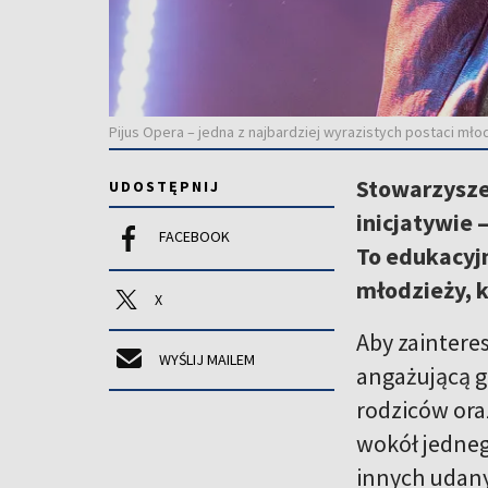
Pijus Opera – jedna z najbardziej wyrazistych postaci mło
Stowarzyszen
UDOSTĘPNIJ
inicjatywie 
FACEBOOK
To edukacyj
młodzieży, k
X
Aby zaintere
WYŚLIJ MAILEM
angażującą g
rodziców ora
wokół jedneg
innych udany