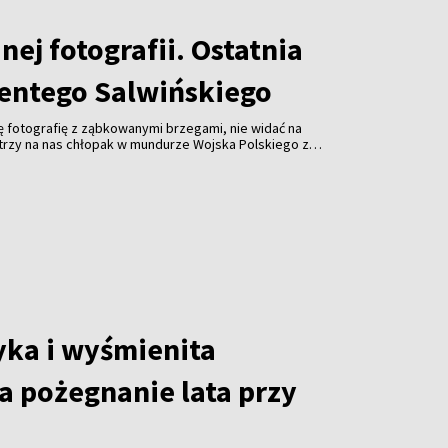
dnej fotografii. Ostatnia
entego Salwińskiego
 tę fotografię z ząbkowanymi brzegami, nie widać na
atrzy na nas chłopak w mundurze Wojska Polskiego z
orzełkiem na rogatywce. Ma łagodne spojrzenie i
ncenty Salwiński. Na odwrocie zdjęcia odręczny napis
brą pamięć dla kolegi Stacha Jałowika. Salwiński
. Choć od tamtych wydarzeń minęły dziesięciolecia,
aje w rodzinie – dziś pieczołowicie przechowuje ją
lądając się temu zdjęciu, warto cofnąć się do
ego w Sokolnikach i poznać jego niezwykłą historię.
ka i wyśmienita
a pożegnanie lata przy