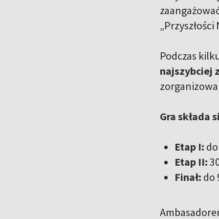
zaangażować
„Przyszłości 
Podczas kilk
najszybciej 
zorganizowan
Gra składa s
Etap I:
do 
Etap II:
30
Finał:
do 
Ambasadorem