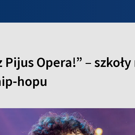
INFO WILNO
WILNO NA DZIEŃ DOBRY
PROGRAMY
ZGŁOŚ
z Pijus Opera!” – szkoły
hip-hopu