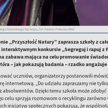
dego litewskiego hip-hopu, fot. Paulius Peleckis/BNS
ie „Przyszłość Natury” zaprasza szkoły z cał
– interaktywnym konkursie „Segreguj i rapuj z P
na zabawa mająca na celu promowanie świado
tóra – jak pokazują badania – rzadko angażuje 
sować uczniów, organizatorzy postanowili mówić 
rę internetową. „Do udziału zapraszamy nie tylko
z absolwentów. Dzięki temu szkoła może zdobyć 
o celu sprzyja rozmowom o recyklingu zarówno w
ch inicjatyw społecznych pokazują, że wspólnota 