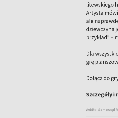
litewskiego 
Artysta mówi,
ale naprawdę
dziewczyna j
przykład” – 
Dla wszystki
grę planszo
Dołącz do gr
Szczegóły i 
źródło:
Samorząd Re