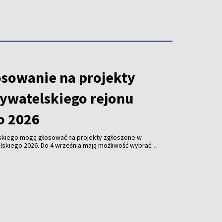
osowanie na projekty
ywatelskiego rejonu
o 2026
skiego mogą głosować na projekty zgłoszone w
skiego 2026. Do 4 września mają możliwość wybrać
aniem najbardziej przyczynią się do poprawy
akości życia w swojej okolicy.