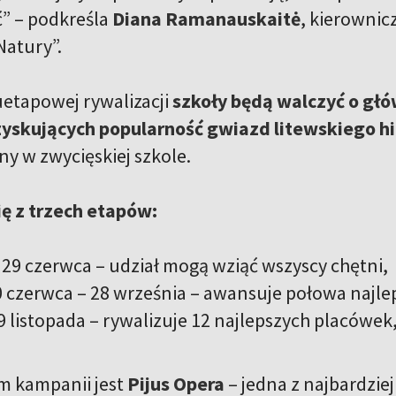
” – podkreśla
Diana Ramanauskaitė
, kierownic
Natury”.
uetapowej rywalizacji
szkoły będą walczyć o głó
zyskujących popularność gwiazd litewskiego hi
y w zwycięskiej szkole.
ię z trzech etapów:
29 czerwca – udział mogą wziąć wszyscy chętni,
 czerwca – 28 września – awansuje połowa najlep
9 listopada – rywalizuje 12 najlepszych placówek
 kampanii jest
Pijus Opera
– jedna z najbardzie