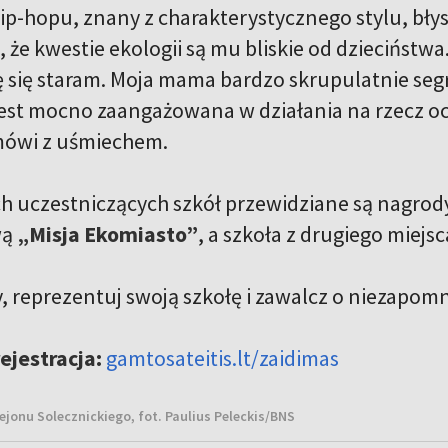
hip-hopu, znany z charakterystycznego stylu, błys
 że kwestie ekologii są mu bliskie od dzieciństw
 się staram. Moja mama bardzo skrupulatnie seg
est mocno zaangażowana w działania na rzecz oc
mówi z uśmiechem.
ch uczestniczących szkół przewidziane są nagrod
wą
„Misja Ekomiasto”
, a szkoła z drugiego miejs
y, reprezentuj swoją szkołę i zawalcz o niezapom
rejestracja:
gamtosateitis.lt/zaidimas
jonu Solecznickiego, fot. Paulius Peleckis/BNS