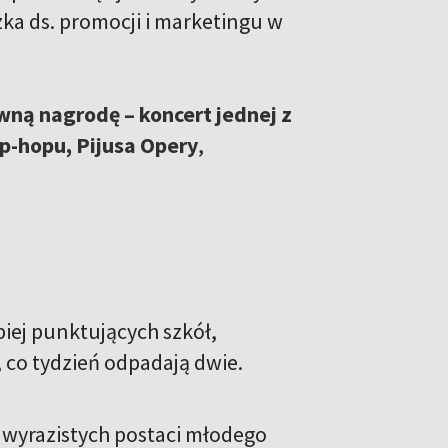
zka ds. promocji i marketingu w
wną nagrodę – koncert jednej z
p-hopu, Pijusa Ope­ry
,
iej punktujących szkół,
, co tydzień odpadają dwie.
j wyrazistych postaci młodego