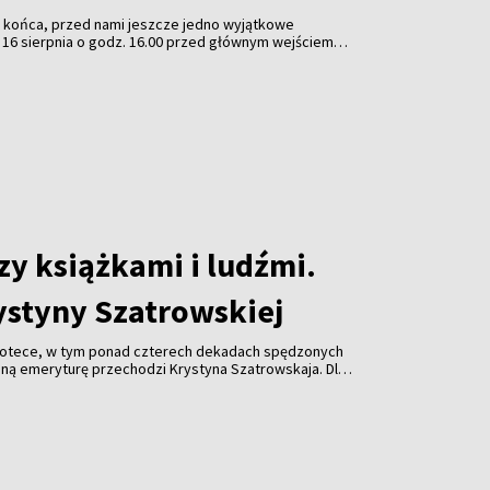
a końca, przed nami jeszcze jedno wyjątkowe
 16 sierpnia o godz. 16.00 przed głównym wejściem
 w Wilnie odbędzie się tradycyjny koncert „Muzyczne
 pozwoli zakończyć wakacje w radosnej atmosferze.
zy książkami i ludźmi.
ystyny Szatrowskiej
bliotece, w tym ponad czterech dekadach spędzonych
oną emeryturę przechodzi Krystyna Szatrowskaja. Dla
imś więcej niż bibliotekarką – to osoba, która przez
 książek i tworzyła miejsce, do którego chciało się