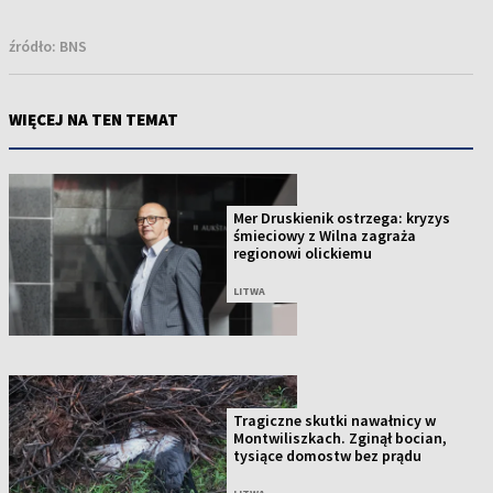
źródło:
BNS
WIĘCEJ NA TEN TEMAT
Mer Druskienik ostrzega: kryzys
śmieciowy z Wilna zagraża
regionowi olickiemu
LITWA
Tragiczne skutki nawałnicy w
Montwiliszkach. Zginął bocian,
tysiące domostw bez prądu