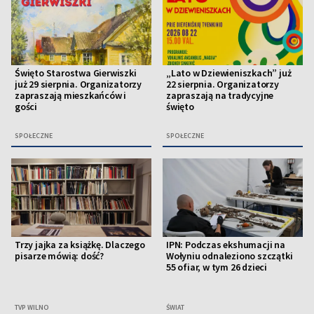
Święto Starostwa Gierwiszki
„Lato w Dziewieniszkach” już
już 29 sierpnia. Organizatorzy
22 sierpnia. Organizatorzy
zapraszają mieszkańców i
zapraszają na tradycyjne
gości
święto
SPOŁECZNE
SPOŁECZNE
Trzy jajka za książkę. Dlaczego
IPN: Podczas ekshumacji na
pisarze mówią: dość?
Wołyniu odnaleziono szczątki
55 ofiar, w tym 26 dzieci
TVP WILNO
ŚWIAT