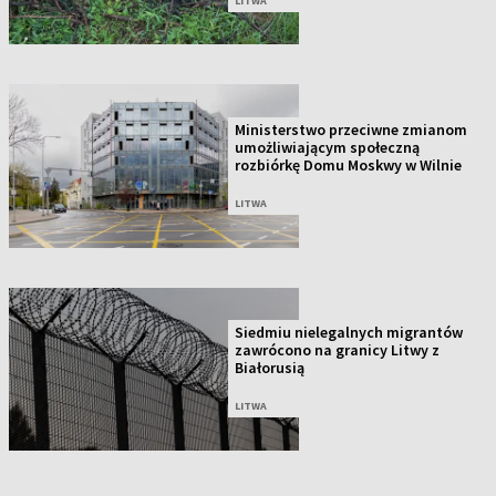
LITWA
Ministerstwo przeciwne zmianom
umożliwiającym społeczną
rozbiórkę Domu Moskwy w Wilnie
LITWA
Siedmiu nielegalnych migrantów
zawrócono na granicy Litwy z
Białorusią
LITWA