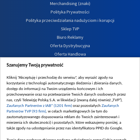
Merchandising (znaki)
Polityka Prywatności
Polityka przeciwdziałania nadużyciom i korupcji
Sklep TVP
Biuro Reklamy
Oferta Dystrybucyjna
Oferta Handlowa
Dostępność
Szanujemy Twoją prywatność
Moje zgody
Kliknij "Akceptuję i przechodzę do serwisu", aby wyrazić zgody na
Procedura zgłoszeń wewnętrznych
korzystanie z technologii automatycznego śledzenia i zbierania danych,
dostęp do informacji na Twoim urządzeniu końcowym i ich
przechowywanie oraz na przetwarzanie Twoich danych osobowych przez
nas, czyli Telewizję Polską S.A. w likwidacji (zwaną dalej również „TVP”),
Zaufanych Partnerów z IAB* (1201 firm)
oraz pozostałych
Zaufanych
Partnerów TVP (93 firm)
, w celach marketingowych (w tym do
zautomatyzowanego dopasowania reklam do Twoich zainteresowań i
mierzenia ich skuteczności) i pozostałych, które wskazujemy poniżej, a
także zgody na udostępnianie przez nas identyfikatora PPID do Google.