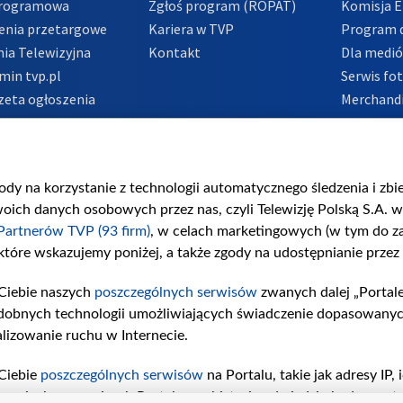
Programowa
Zgłoś program (ROPAT)
Komisja E
enia przetargowe
Kariera w TVP
Program d
ia Telewizyjna
Kontakt
Dla medi
min tvp.pl
Serwis fo
zeta ogłoszenia
Merchandi
acje o nadawcy
Polityka 
Polityka 
nadużycio
gody na korzystanie z technologii automatycznego śledzenia i zb
ch danych osobowych przez nas, czyli Telewizję Polską S.A. w 
Partnerów TVP (93 firm)
, w celach marketingowych (w tym do 
 które wskazujemy poniżej, a także zgody na udostępnianie przez
Ciebie naszych
poszczególnych serwisów
zwanych dalej „Portal
dobnych technologii umożliwiających świadczenie dopasowanych i
lizowanie ruchu w Internecie.
Ciebie
poszczególnych serwisów
na Portalu, takie jak adresy IP
iwaniach w serwisach Portalu czy historia odwiedzin będą prze