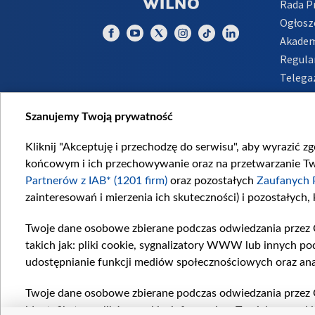
Rada 
Ogłosz
Akadem
Regula
Telega
Inform
Szanujemy Twoją prywatność
Kliknij "Akceptuję i przechodzę do serwisu", aby wyrazić z
końcowym i ich przechowywanie oraz na przetwarzanie Twoi
Partnerów z IAB* (1201 firm)
oraz pozostałych
Zaufanych 
zainteresowań i mierzenia ich skuteczności) i pozostałych,
Twoje dane osobowe zbierane podczas odwiedzania przez 
takich jak: pliki cookie, sygnalizatory WWW lub innych po
udostępnianie funkcji mediów społecznościowych oraz ana
Twoje dane osobowe zbierane podczas odwiedzania przez 
identyfikatory plików cookie, informacje o Twoich wyszuk