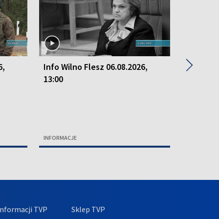
▶
6,
Info Wilno Flesz 06.08.2026,
Info Wil
13:00
13:00
INFORMACJE
INFORMACJ
nformacji TVP
Sklep TVP