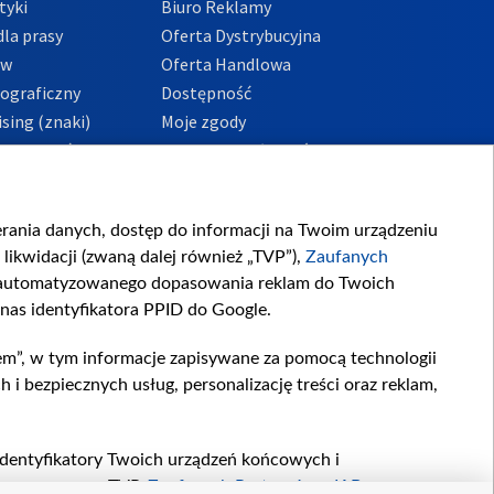
tyki
Biuro Reklamy
la prasy
Oferta Dystrybucyjna
ów
Oferta Handlowa
tograficzny
Dostępność
sing (znaki)
Moje zgody
Prywatności
Procedura zgłoszeń
wewnętrznych
przeciwdziałania
m i korupcji
ierania danych, dostęp do informacji na Twoim urządzeniu
likwidacji (zwaną dalej również „TVP”),
Zaufanych
zautomatyzowanego dopasowania reklam do Twoich
 nas identyfikatora PPID do Google.
em”, w tym informacje zapisywane za pomocą technologii
 bezpiecznych usług, personalizację treści oraz reklam,
, identyfikatory Twoich urządzeń końcowych i
twarzane przez TVP,
Zaufanych Partnerów z IAB
oraz