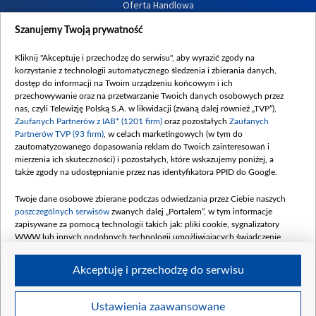
Oferta Handlowa
Dostępność
Szanujemy Twoją prywatność
Moje zgody
Kliknij "Akceptuję i przechodzę do serwisu", aby wyrazić zgody na
Procedura zgłoszeń wewnętrznych
korzystanie z technologii automatycznego śledzenia i zbierania danych,
dostęp do informacji na Twoim urządzeniu końcowym i ich
przechowywanie oraz na przetwarzanie Twoich danych osobowych przez
nas, czyli Telewizję Polską S.A. w likwidacji (zwaną dalej również „TVP”),
Zaufanych Partnerów z IAB* (1201 firm)
oraz pozostałych
Zaufanych
Partnerów TVP (93 firm)
, w celach marketingowych (w tym do
zautomatyzowanego dopasowania reklam do Twoich zainteresowań i
mierzenia ich skuteczności) i pozostałych, które wskazujemy poniżej, a
także zgody na udostępnianie przez nas identyfikatora PPID do Google.
Twoje dane osobowe zbierane podczas odwiedzania przez Ciebie naszych
poszczególnych serwisów
zwanych dalej „Portalem”, w tym informacje
zapisywane za pomocą technologii takich jak: pliki cookie, sygnalizatory
WWW lub innych podobnych technologii umożliwiających świadczenie
dopasowanych i bezpiecznych usług, personalizację treści oraz reklam,
udostępnianie funkcji mediów społecznościowych oraz analizowanie ruchu
Akceptuję i przechodzę do serwisu
w Internecie.
Twoje dane osobowe zbierane podczas odwiedzania przez Ciebie
Ustawienia zaawansowane
poszczególnych serwisów
na Portalu, takie jak adresy IP, identyfikatory