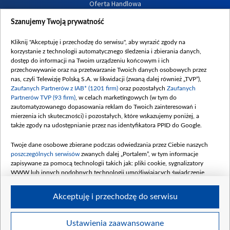
Oferta Handlowa
Dostępność
Szanujemy Twoją prywatność
Moje zgody
Kliknij "Akceptuję i przechodzę do serwisu", aby wyrazić zgody na
Procedura zgłoszeń wewnętrznych
korzystanie z technologii automatycznego śledzenia i zbierania danych,
dostęp do informacji na Twoim urządzeniu końcowym i ich
przechowywanie oraz na przetwarzanie Twoich danych osobowych przez
nas, czyli Telewizję Polską S.A. w likwidacji (zwaną dalej również „TVP”),
Zaufanych Partnerów z IAB* (1201 firm)
oraz pozostałych
Zaufanych
Partnerów TVP (93 firm)
, w celach marketingowych (w tym do
zautomatyzowanego dopasowania reklam do Twoich zainteresowań i
mierzenia ich skuteczności) i pozostałych, które wskazujemy poniżej, a
także zgody na udostępnianie przez nas identyfikatora PPID do Google.
Twoje dane osobowe zbierane podczas odwiedzania przez Ciebie naszych
poszczególnych serwisów
zwanych dalej „Portalem”, w tym informacje
zapisywane za pomocą technologii takich jak: pliki cookie, sygnalizatory
WWW lub innych podobnych technologii umożliwiających świadczenie
dopasowanych i bezpiecznych usług, personalizację treści oraz reklam,
udostępnianie funkcji mediów społecznościowych oraz analizowanie ruchu
Akceptuję i przechodzę do serwisu
w Internecie.
Twoje dane osobowe zbierane podczas odwiedzania przez Ciebie
Ustawienia zaawansowane
poszczególnych serwisów
na Portalu, takie jak adresy IP, identyfikatory