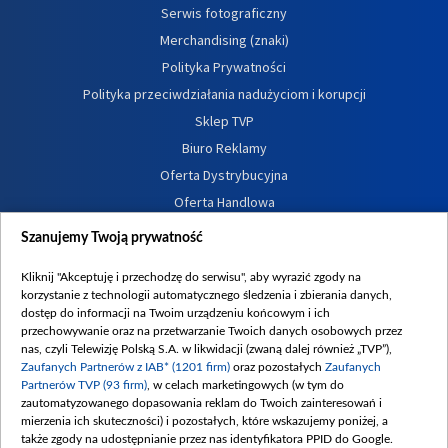
Serwis fotograficzny
Merchandising (znaki)
Polityka Prywatności
Polityka przeciwdziałania nadużyciom i korupcji
Sklep TVP
Biuro Reklamy
Oferta Dystrybucyjna
Oferta Handlowa
Dostępność
Szanujemy Twoją prywatność
Moje zgody
Kliknij "Akceptuję i przechodzę do serwisu", aby wyrazić zgody na
Procedura zgłoszeń wewnętrznych
korzystanie z technologii automatycznego śledzenia i zbierania danych,
dostęp do informacji na Twoim urządzeniu końcowym i ich
przechowywanie oraz na przetwarzanie Twoich danych osobowych przez
nas, czyli Telewizję Polską S.A. w likwidacji (zwaną dalej również „TVP”),
Zaufanych Partnerów z IAB* (1201 firm)
oraz pozostałych
Zaufanych
Partnerów TVP (93 firm)
, w celach marketingowych (w tym do
zautomatyzowanego dopasowania reklam do Twoich zainteresowań i
mierzenia ich skuteczności) i pozostałych, które wskazujemy poniżej, a
także zgody na udostępnianie przez nas identyfikatora PPID do Google.