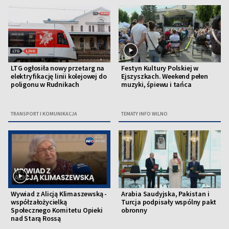
LTG ogłosiła nowy przetarg na
Festyn Kultury Polskiej w
elektryfikację linii kolejowej do
Ejszyszkach. Weekend pełen
poligonu w Rudnikach
muzyki, śpiewu i tańca
TRANSPORT I KOMUNIKACJA
TEMATY INFO WILNO
Wywiad z Alicją Klimaszewską -
Arabia Saudyjska, Pakistan i
współzałożycielką
Turcja podpisały wspólny pakt
Społecznego Komitetu Opieki
obronny
nad Starą Rossą