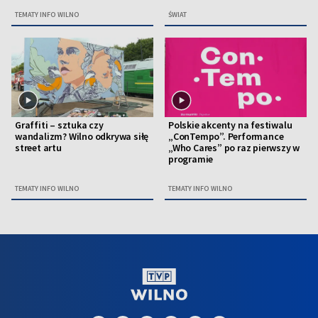
TEMATY INFO WILNO
ŚWIAT
Graffiti – sztuka czy
Polskie akcenty na festiwalu
wandalizm? Wilno odkrywa siłę
„ConTempo”. Performance
street artu
„Who Cares” po raz pierwszy w
programie
TEMATY INFO WILNO
TEMATY INFO WILNO