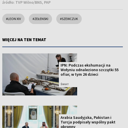
źródło:
TVP Wilno/BNS, PAP
#LEON XIV
#ZEŁENSKI
#SZEWCZUK
WIĘCEJ NA TEN TEMAT
IPN: Podczas ekshumacji na
Wołyniu odnaleziono szczątki 55
ofiar, w tym 26 dzieci
ŚWIAT
Arabia Saudyjska, Pakistan i
Turcja podpisały wspólny pakt
obronny