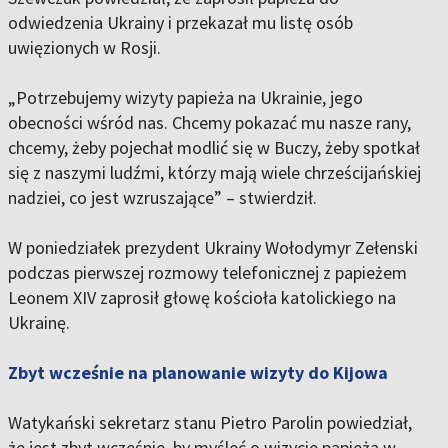
odwiedzenia Ukrainy i przekazał mu listę osób
uwięzionych w Rosji.
„Potrzebujemy wizyty papieża na Ukrainie, jego
obecności wśród nas. Chcemy pokazać mu nasze rany,
chcemy, żeby pojechał modlić się w Buczy, żeby spotkał
się z naszymi ludźmi, którzy mają wiele chrześcijańskiej
nadziei, co jest wzruszające” – stwierdził.
W poniedziałek prezydent Ukrainy Wołodymyr Zełenski
podczas pierwszej rozmowy telefonicznej z papieżem
Leonem XIV zaprosił głowę kościoła katolickiego na
Ukrainę.
Zbyt wcześnie na planowanie wizyty do Kijowa
Watykański sekretarz stanu Pietro Parolin powiedział,
że jest zbyt wcześnie, by myśleć o wizycie papieża w