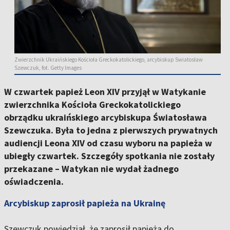
Zwierzchnik Ukraińskiego Kościoła Greckokatolickiego, arcybiskup Swiatosław
Szewczuk, fot. Getty Images
W czwartek papież Leon XIV przyjął w Watykanie
zwierzchnika Kościoła Greckokatolickiego
obrządku ukraińskiego arcybiskupa Światosława
Szewczuka. Była to jedna z pierwszych prywatnych
audiencji Leona XIV od czasu wyboru na papieża w
ubiegły czwartek. Szczegóły spotkania nie zostały
przekazane – Watykan nie wydał żadnego
oświadczenia.
Arcybiskup zaprosił papieża na Ukrainę
Szewczuk powiedział, że zaprosił papieża do