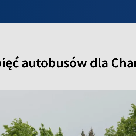
INFO WILNO
WILNO NA DZIEŃ DOBRY
PROGRAMY
ZGŁOŚ
ięć autobusów dla Ch