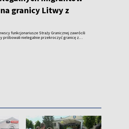
na granicy Litwy z
tewscy funkcjonariusze Straży Granicznej zawrócili
y próbowali nielegalnie przekroczyć granicę z
roku odnotowano już ponad tysiąc takich prób.