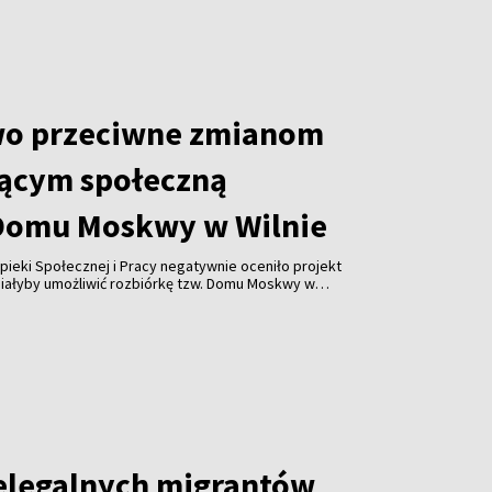
wo przeciwne zmianom
ącym społeczną
Domu Moskwy w Wilnie
pieki Społecznej i Pracy negatywnie oceniło projekt
miałyby umożliwić rozbiórkę tzw. Domu Moskwy w
watnych firm w formie darowizny. Resort ostrzega
orupcji i ograniczenia konkurencji.
elegalnych migrantów