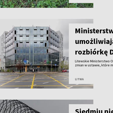
Ministerst
umożliwiaj
rozbiórkę 
Litewskie Ministerstwo O
zmian w ustawie, które 
Wilnie przy wsparciu pry
przed ryzykiem nadużyć, k
LITWA
Siedmiu ni