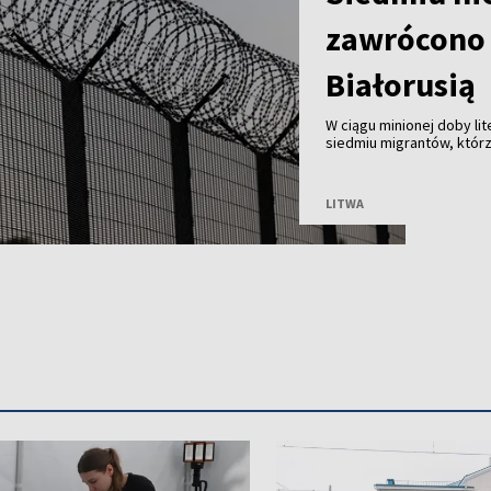
zawrócono 
Białorusią
W ciągu minionej doby li
siedmiu migrantów, którz
Białorusią. Od początku 
LITWA