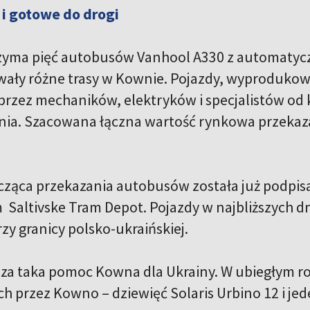
i gotowe do drogi
yma pięć autobusów Vanhool A330 z automatyczn
wały różne trasy w Kownie. Pojazdy, wyprodukow
rzez mechaników, elektryków i specjalistów od k
nia. Szacowana łączna wartość rynkowa przeka
ąca przekazania autobusów została już podpis
altivske Tram Depot. Pojazdy w najbliższych dn
rzy granicy polsko-ukraińskiej.
sza taka pomoc Kowna dla Ukrainy. W ubiegłym 
 przez Kowno – dziewięć Solaris Urbino 12 i jed