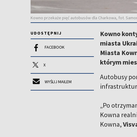
Kowno przekaże pięć autobusów dla Charkowa, fot. Samo
Kowno konty
UDOSTĘPNIJ
miasta Ukra
FACEBOOK
Miasta Kown
którym miesz
X
Autobusy po
WYŚLIJ MAILEM
infrastruktu
„Po otrzyman
Kowna realni
Kowna,
Visv