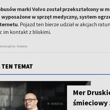
obusów marki Volvo został przekształcony w m
 wyposażone w sprzęt medyczny, system ogrze
nternetu
. Pojazd ten bierze udział w akcjach 
c im kontakt z bliskimi.
Samorząd m. Kowna
 TEN TEMAT
Mer Druski
śmieciowy 