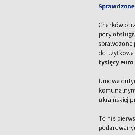
Sprawdzone 
Charków otrz
pory obsługi
sprawdzone p
do użytkowa
tysięcy euro
.
Umowa dotycz
komunalnym S
ukraińskiej p
To nie pierw
podarowanych