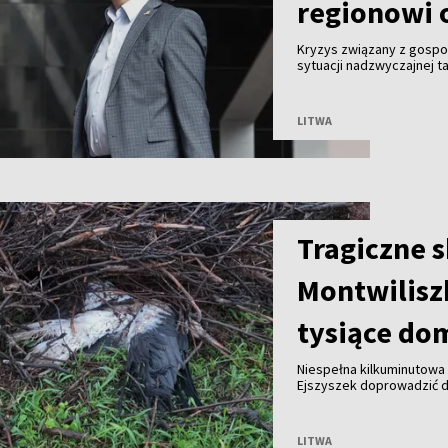
regionowi 
Kryzys związany z gosp
sytuacji nadzwyczajnej ta
Malinauskas alarmuje, że
Kogeneracyjna nie przyjm
LITWA
Tragiczne 
Montwilisz
tysiące do
Niespełna kilkuminutowa 
Ejszyszek doprowadzić do
części wieloletniego gni
pozbawiły prądu tysiące
LITWA