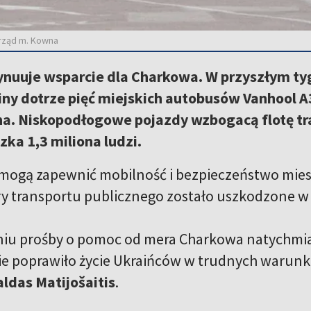
rząd m. Kowna
nuuje wsparcie dla Charkowa. W przyszłym tyg
iny dotrze pięć miejskich autobusów Vanhool 
a. Niskopodłogowe pojazdy wzbogacą flotę tr
ka 1,3 miliona ludzi.
mogą zapewnić mobilność i bezpieczeństwo mie
ry transportu publicznego zostało uszkodzone w
iu prośby o pomoc od mera Charkowa natychmiast
e poprawiło życie Ukraińców w trudnych warunk
aldas Matijošaitis
.