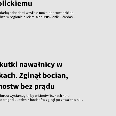
olickiemu
odarką odpadami w Wilnie może doprowadzić do
kże w regionie olickim. Mer Druskienik Ričardas
 od początku sierpnia Wileńska Elektrociepłownia
uje już do spalania odpadów z tego regionu.
skutki nawałnicy w
kach. Zginął bocian,
mostw bez prądu
burza wystarczyła, by w Montwiliszkach koło
 tragedii. Jeden z bocianów zginął po zawaleniu się
azda. Gwałtowne nawałnice, które przeszły nad Litwą,
 odbiorców i spowodowały liczne zniszczenia.