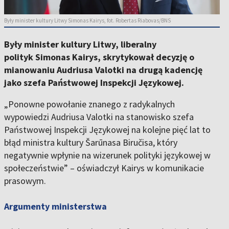
Były minister kultury Litwy Simonas Kairys, fot. Robertas Riabovas/BNS
Były minister kultury Litwy, liberalny
polityk Simonas Kairys, skrytykował decyzję o
mianowaniu Audriusa Valotki na drugą kadencję
jako szefa Państwowej Inspekcji Językowej.
„Ponowne powołanie znanego z radykalnych
wypowiedzi Audriusa Valotki na stanowisko szefa
Państwowej Inspekcji Językowej na kolejne pięć lat to
błąd ministra kultury Šarūnasa Biručisa, który
negatywnie wpłynie na wizerunek polityki językowej w
społeczeństwie” – oświadczył Kairys w komunikacie
prasowym.
Argumenty ministerstwa