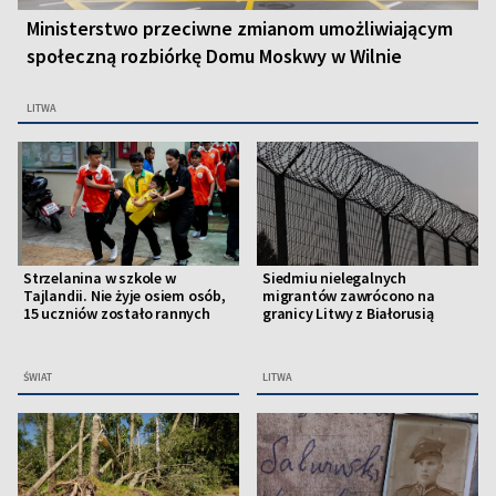
Ministerstwo przeciwne zmianom umożliwiającym
społeczną rozbiórkę Domu Moskwy w Wilnie
LITWA
Strzelanina w szkole w
Siedmiu nielegalnych
Tajlandii. Nie żyje osiem osób,
migrantów zawrócono na
15 uczniów zostało rannych
granicy Litwy z Białorusią
ŚWIAT
LITWA