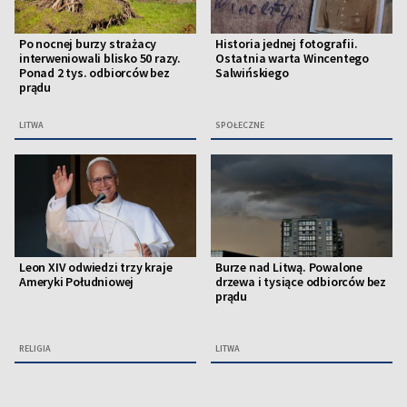
Po nocnej burzy strażacy
Historia jednej fotografii.
interweniowali blisko 50 razy.
Ostatnia warta Wincentego
Ponad 2 tys. odbiorców bez
Salwińskiego
prądu
LITWA
SPOŁECZNE
Leon XIV odwiedzi trzy kraje
Burze nad Litwą. Powalone
Ameryki Południowej
drzewa i tysiące odbiorców bez
prądu
RELIGIA
LITWA