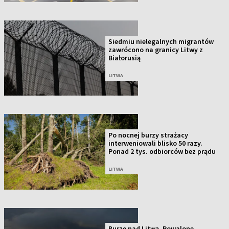
Siedmiu nielegalnych migrantów
zawrócono na granicy Litwy z
Białorusią
LITWA
Po nocnej burzy strażacy
interweniowali blisko 50 razy.
Ponad 2 tys. odbiorców bez prądu
LITWA
Burze nad Litwą. Powalone