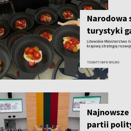
Narodowa s
turystyki 
Litewskie Ministerstwo G
krajową strategię rozwo
do końca tego roku we w
innymi partnerami. Celem
gałęzi litewskiej turysty
TEMATY INFO WILNO
granicą.
Najnowsze 
partii poli