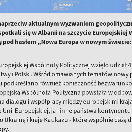
aprzeciw aktualnym wyzwaniom geopolityczn
potkali się w Albanii na szczycie Europejskiej
ę pod hasłem „Nowa Europa w nowym świecie: 
uropejskiej Wspólnoty Politycznej wzięło udział 
itwy i Polski. Wśród omawianych tematów nowy pa
tu podkreślano również konieczność bezwarunko
ropejska Wspólnota Polityczna powstała w odpowi
ma dialogu i współpracy między europejskimi kra
Unii Europejskiej, ja i inne państwa kontynentu -
o Ukrainę i kraje Kaukazu - które wspólnie dążą
opy.