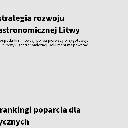
trategia rozwoju
gastronomicznej Litwy
ospodarki i Innowacji po raz pierwszy przygotowuje
ju turystyki gastronomicznej. Dokument ma powstać
spółpracy z branżą gastronomiczną, turystyczną i
 jest uczynienie gastronomii jedną z najważniejszych
ki, zwiększenie jej konkurencyjności i promocja kraju za
rankingi poparcia dla
tycznych