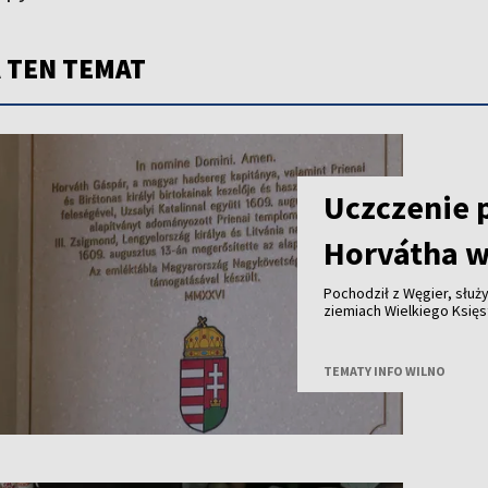
 TEN TEMAT
Uczczenie 
Horvátha w
Pochodził z Węgier, służy
ziemiach Wielkiego Księstwa Lite
królewskich dóbr - ponad cztery stu
jego historię przypomina tablica od
Polski i Węgier.
TEMATY INFO WILNO