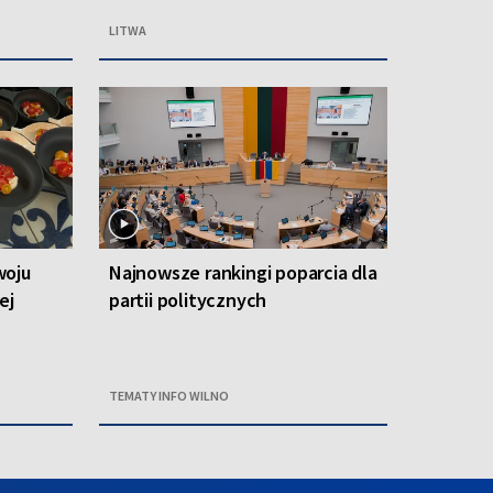
LITWA
woju
Najnowsze rankingi poparcia dla
ej
partii politycznych
TEMATY INFO WILNO