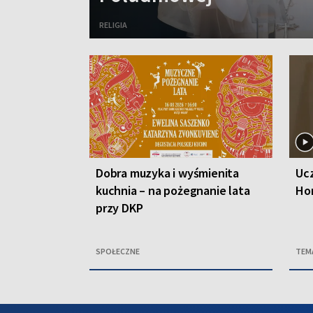
RELIGIA
Dobra muzyka i wyśmienita
Ucz
kuchnia – na pożegnanie lata
Ho
przy DKP
SPOŁECZNE
TEM