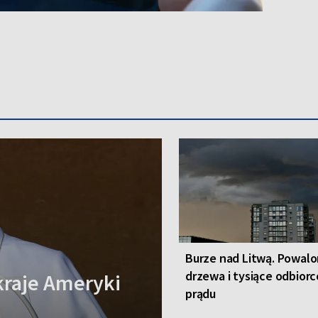
Burze nad Litwą. Powal
drzewa i tysiące odbior
kraje Ameryki
prądu