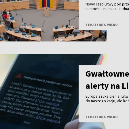
Nowy rząd Litwy pod pr
niespełna miesiąc. Jedn
TEMATY INFO WILNO
Gwałtowne 
alerty na L
Europa szuka cienia, Litw
do naszego kraju, ale k
przechodzą już burze z 
TEMATY INFO WILNO