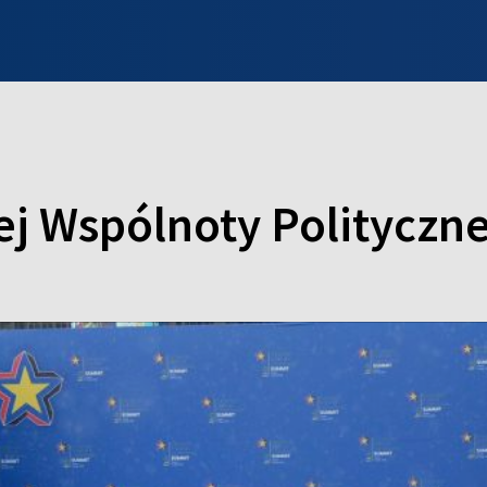
INFO WILNO
WILNO NA DZIEŃ DOBRY
PROGRAMY
ZGŁOŚ
ej Wspólnoty Polityczne