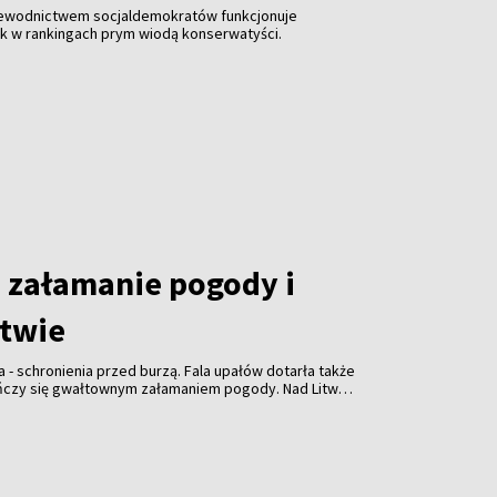
zewodnictwem socjaldemokratów funkcjonuje
ak w rankingach prym wiodą konserwatyści.
załamanie pogody i
itwie
a - schronienia przed burzą. Fala upałów dotarła także
ończy się gwałtownym załamaniem pogody. Nad Litwą
ulewami, gradem i porywistym wiatrem.