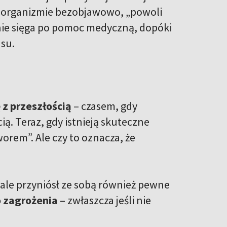
ę w organizmie bezobjawowo, „powoli
 nie sięga po pomoc medyczną, dopóki
asu.
 z przeszłością
– czasem, gdy
ią. Teraz, gdy istnieją skuteczne
worem”. Ale czy to oznacza, że
 ale przyniósł ze sobą również pewne
o zagrożenia
– zwłaszcza jeśli nie