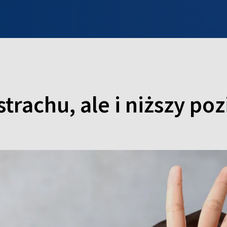
INFO WILNO
WILNO NA DZIEŃ DOBRY
PROGRAMY
ZGŁOŚ
 strachu, ale i niższy p