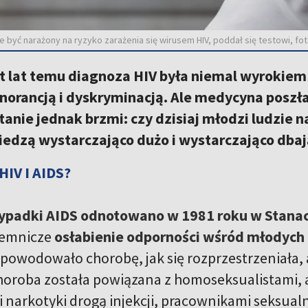
 być narażony na ryzyko zarażenia się wirusem HIV, poddał się testowi, fot
t lat temu diagnoza HIV była niemal wyrokiem ś
norancją i dyskryminacją. Ale medycyna poszła 
anie jednak brzmi: czy dzisiaj młodzi ludzie 
iedzą wystarczająco dużo i wystarczająco dbaj
HIV I AIDS?
ypadki AIDS odnotowano w 1981 roku w Stana
jemnicze
osłabienie odporności wśród młodych
spowodowało chorobę, jak się rozprzestrzeniała, a
horoba została powiązana z homoseksualistami, 
 narkotyki drogą injekcji, pracownikami seksual