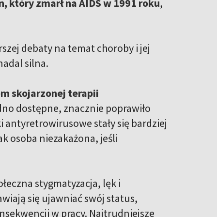
, który zmarł na AIDS w 1991 roku
,
szej debaty na temat choroby i jej
adal silna.
m skojarzonej terapii
rudno dostępne, znacznie poprawiło
i antyretrowirusowe stały się bardziej
k osoba niezakażona, jeśli
eczna stygmatyzacja, lęk i
wiają się ujawniać swój status,
onsekwencji w pracy. Najtrudniejsze