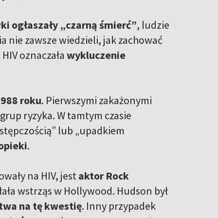
ki ogłaszały „czarną śmierć”
, ludzie
a nie zawsze wiedzieli, jak zachować
a HIV oznaczała
wykluczenie
1988 roku
. Pierwszymi zakażonymi
 grup ryzyka. W tamtym czasie
zestępczością” lub „upadkiem
opieki
.
wały na HIV, jest
aktor Rock
łała wstrząs w Hollywood. Hudson był
twa na tę kwestię
. Inny przypadek