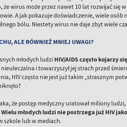
to, że wirus może przez nawet 10 lat rozwijać si
rowie. A jak pokazuje doświadczenie, wiele osób
ilnego bólu. Niestety wirus nie daje zbyt wiele cz
CHU, ALE RÓWNIEŻ MNIEJ UWAGI?
snych młodych ludzi
HIV/AIDS często kojarzy się
nieuleczalna i towarzyszył jej strach przed śmierc
ia, HIV często nie jest już takim „strasznym pot
niknęło?
taka, że postęp medyczny uratował miliony ludzi,
.
Wielu młodych ludzi nie postrzega już HIV jak
 w szkole lub w mediach.