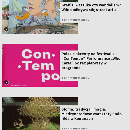
Graffiti – sztuka czy wandalizm?
Wilno odkrywa siłę street artu
TEMATY INFO WILNO
Polskie akcenty na festiwalu
„ConTempo”. Performance „Who
Cares” po raz pierwszy w
programie
TEMATY INFO WILNO
Słoma, tradycja i magia.
Międzynarodowe warsztaty Sodo
rēda w Koiranach
TEMATY INFO WILNO