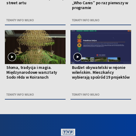
street artu
„Who Cares” po raz pierwszy w
programie
TEMATY INFO WILNO
TEMATY INFO WILNO
Słoma, tradycja i magia.
Budżet obywatelski w rejonie
Międzynarodowe warsztaty
wileńskim. Mieszkańcy
Sodo rēda w Koiranach
wybierają spośród 19 projektów
TEMATY INFO WILNO
TEMATY INFO WILNO