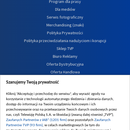
Program dla prasy
Dla mediów
Serwis fotograficzny
Merchandising (znaki)
Polityka Prywatności
Polityka przeciwdziałania nadużyciom i korupcji
Sklep TVP
Biuro Reklamy
Oferta Dystrybucyjna
Oferta Handlowa
Dostępność
Szanujemy Twoją prywatność
Moje zgody
Kliknij "Akceptuję i przechodzę do serwisu", aby wyrazić zgody na
Procedura zgłoszeń wewnętrznych
korzystanie z technologii automatycznego śledzenia i zbierania danych,
dostęp do informacji na Twoim urządzeniu końcowym i ich
przechowywanie oraz na przetwarzanie Twoich danych osobowych przez
nas, czyli Telewizję Polską S.A. w likwidacji (zwaną dalej również „TVP”),
Zaufanych Partnerów z IAB* (1201 firm)
oraz pozostałych
Zaufanych
Partnerów TVP (93 firm)
, w celach marketingowych (w tym do