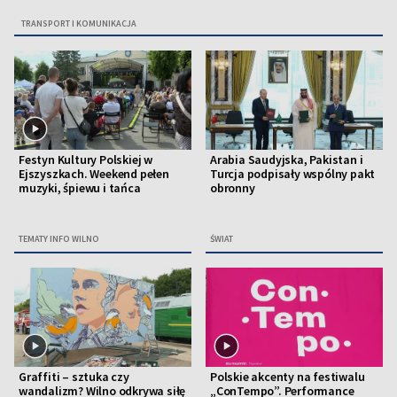
TRANSPORT I KOMUNIKACJA
Festyn Kultury Polskiej w
Arabia Saudyjska, Pakistan i
Ejszyszkach. Weekend pełen
Turcja podpisały wspólny pakt
muzyki, śpiewu i tańca
obronny
TEMATY INFO WILNO
ŚWIAT
Graffiti – sztuka czy
Polskie akcenty na festiwalu
wandalizm? Wilno odkrywa siłę
„ConTempo”. Performance