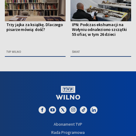
Trzy jajka za książkę. Dlaczego
IPN: Podczas ekshumacji na
pisarze mówią: dość?
Wołyniu odnaleziono szczątki
55 ofiar, w tym 26 dzieci
TVP WILNO
ŚWIAT
Abonament TVP
Rada Programowa