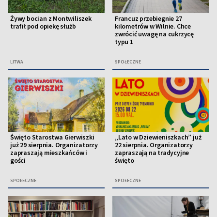
Żywy bocian z Montwiliszek
Francuz przebiegnie 27
trafił pod opiekę służb
kilometrów w Wilnie. Chce
zwrócić uwagę na cukrzycę
typu 1
LITWA
SPOŁECZNE
Święto Starostwa Gierwiszki
„Lato w Dziewieniszkach” już
już 29 sierpnia. Organizatorzy
22 sierpnia. Organizatorzy
zapraszają mieszkańców i
zapraszają na tradycyjne
gości
święto
SPOŁECZNE
SPOŁECZNE