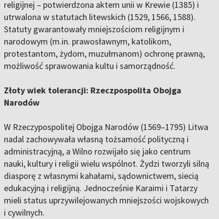
religijnej – potwierdzona aktem unii w Krewie (1385) i
utrwalona w statutach litewskich (1529, 1566, 1588).
Statuty gwarantowały mniejszościom religijnym i
narodowym (m.in. prawosławnym, katolikom,
protestantom, żydom, muzułmanom) ochronę prawną,
możliwość sprawowania kultu i samorządność.
Złoty wiek tolerancji: Rzeczpospolita Obojga
Narodów
W Rzeczypospolitej Obojga Narodów (1569–1795) Litwa
nadal zachowywała własną tożsamość polityczną i
administracyjną, a Wilno rozwijało się jako centrum
nauki, kultury i religii wielu wspólnot. Żydzi tworzyli silną
diasporę z własnymi kahałami, sądownictwem, siecią
edukacyjną i religijną. Jednocześnie Karaimi i Tatarzy
mieli status uprzywilejowanych mniejszości wojskowych
i cywilnych.