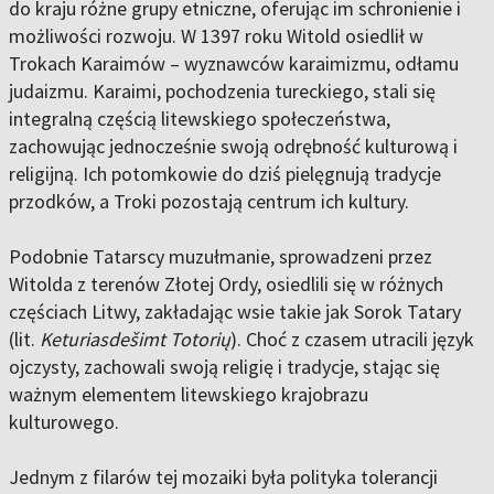
do kraju różne grupy etniczne, oferując im schronienie i
możliwości rozwoju. W 1397 roku Witold osiedlił w
Trokach Karaimów – wyznawców karaimizmu, odłamu
judaizmu. Karaimi, pochodzenia tureckiego, stali się
integralną częścią litewskiego społeczeństwa,
zachowując jednocześnie swoją odrębność kulturową i
religijną. Ich potomkowie do dziś pielęgnują tradycje
przodków, a Troki pozostają centrum ich kultury.
Podobnie Tatarscy muzułmanie, sprowadzeni przez
Witolda z terenów Złotej Ordy, osiedlili się w różnych
częściach Litwy, zakładając wsie takie jak Sorok Tatary
(lit.
Keturiasdešimt Totorių
). Choć z czasem utracili język
ojczysty, zachowali swoją religię i tradycje, stając się
ważnym elementem litewskiego krajobrazu
kulturowego.
Jednym z filarów tej mozaiki była polityka tolerancji