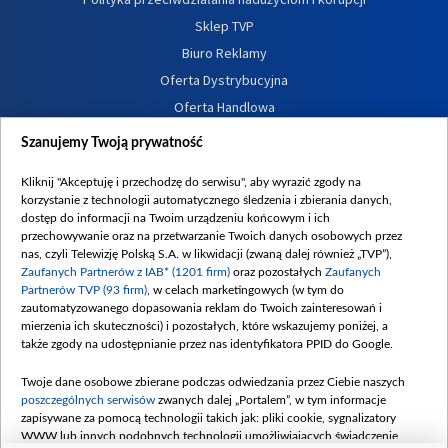
Sklep TVP
Biuro Reklamy
Oferta Dystrybucyjna
Oferta Handlowa
Dostępność
Szanujemy Twoją prywatność
Moje zgody
Kliknij "Akceptuję i przechodzę do serwisu", aby wyrazić zgody na
Procedura zgłoszeń wewnętrznych
korzystanie z technologii automatycznego śledzenia i zbierania danych,
dostęp do informacji na Twoim urządzeniu końcowym i ich
przechowywanie oraz na przetwarzanie Twoich danych osobowych przez
nas, czyli Telewizję Polską S.A. w likwidacji (zwaną dalej również „TVP”),
Zaufanych Partnerów z IAB* (1201 firm)
oraz pozostałych
Zaufanych
Partnerów TVP (93 firm)
, w celach marketingowych (w tym do
zautomatyzowanego dopasowania reklam do Twoich zainteresowań i
mierzenia ich skuteczności) i pozostałych, które wskazujemy poniżej, a
także zgody na udostępnianie przez nas identyfikatora PPID do Google.
Twoje dane osobowe zbierane podczas odwiedzania przez Ciebie naszych
poszczególnych serwisów
zwanych dalej „Portalem”, w tym informacje
zapisywane za pomocą technologii takich jak: pliki cookie, sygnalizatory
WWW lub innych podobnych technologii umożliwiających świadczenie