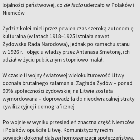
lojalności państwowej, co
de facto
uderzało w Polaków i
Niemców.
Żydzi z kolei mieli przez pewien czas szeroką autonomię
kulturalną (w latach 1918–1925 istniała nawet
Żydowska Rada Narodowa), jednak po zamachu stanu
w 1926 r. i objęciu władzy przez Antanasa Smetonę, ich
udział w życiu publicznym stopniowo malał.
W czasie II wojny światowej wielokulturowość Litwy
doznała brutalnego załamania. Zagłada Żydów – ponad
90% społeczności żydowskiej na Litwie została
wymordowana – doprowadziła do nieodwracalnej straty
cywilizacyjnej i demograficznej.
Po wojnie w wyniku przesiedleń znaczna część Niemców
i Polaków opuściła Litwę. Komunistyczny reżim
sowiecki dokonał dalszej homogenizacji społeczeństwa,