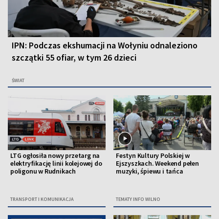
IPN: Podczas ekshumacji na Wołyniu odnaleziono
szczątki 55 ofiar, w tym 26 dzieci
ŚWIAT
LTG ogłosiła nowy przetarg na
Festyn Kultury Polskiej w
elektryfikację linii kolejowej do
Ejszyszkach. Weekend pełen
poligonu w Rudnikach
muzyki, śpiewu i tańca
TRANSPORT I KOMUNIKACJA
TEMATY INFO WILNO