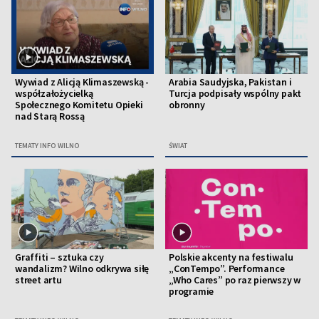
Wywiad z Alicją Klimaszewską -
Arabia Saudyjska, Pakistan i
współzałożycielką
Turcja podpisały wspólny pakt
Społecznego Komitetu Opieki
obronny
nad Starą Rossą
TEMATY INFO WILNO
ŚWIAT
Graffiti – sztuka czy
Polskie akcenty na festiwalu
wandalizm? Wilno odkrywa siłę
„ConTempo”. Performance
street artu
„Who Cares” po raz pierwszy w
programie