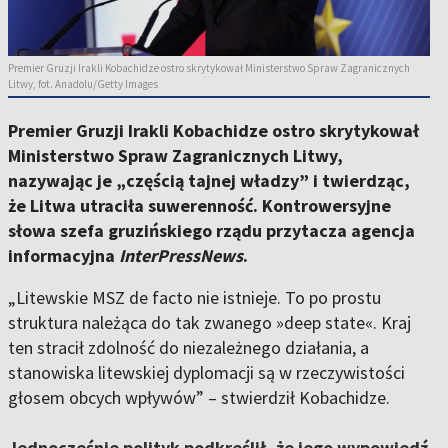
Premier Gruzji Irakli Kobachidze ostro skrytykował Ministerstwo Spraw Zagranicznych
Litwy, fot. Anadolu/Getty Images
Premier Gruzji Irakli Kobachidze ostro skrytykował
Ministerstwo Spraw Zagranicznych Litwy,
nazywając je „częścią tajnej władzy” i twierdząc,
że Litwa utraciła suwerenność. Kontrowersyjne
słowa szefa gruzińskiego rządu przytacza agencja
informacyjna
InterPressNews
.
„Litewskie MSZ de facto nie istnieje. To po prostu
struktura należąca do tak zwanego »deep state«. Kraj
ten stracił zdolność do niezależnego działania, a
stanowiska litewskiej dyplomacji są w rzeczywistości
głosem obcych wpływów” – stwierdził Kobachidze.
Jednocześnie polityk podkreślił, że jego wypowiedź