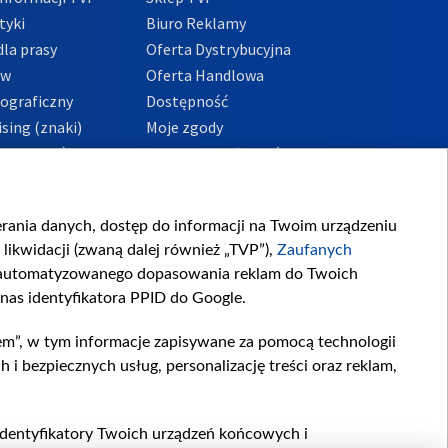
tyki
Biuro Reklamy
la prasy
Oferta Dystrybucyjna
ów
Oferta Handlowa
tograficzny
Dostępność
sing (znaki)
Moje zgody
Prywatności
Procedura zgłoszeń
wewnętrznych
przeciwdziałania
m i korupcji
ierania danych, dostęp do informacji na Twoim urządzeniu
likwidacji (zwaną dalej również „TVP”),
Zaufanych
zautomatyzowanego dopasowania reklam do Twoich
 nas identyfikatora PPID do Google.
em”, w tym informacje zapisywane za pomocą technologii
 bezpiecznych usług, personalizację treści oraz reklam,
, identyfikatory Twoich urządzeń końcowych i