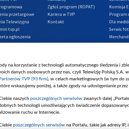
Programowa
Zgłoś program (ROPAT)
Komisja E
enia przetargowe
Kariera w TVP
Program d
ia Telewizyjna
Kontakt
Dla medi
min tvp.pl
Serwis fo
zeta ogłoszenia
Merchandi
acje o nadawcy
Polityka 
Polityka 
nadużycio
gody na korzystanie z technologii automatycznego śledzenia i zb
ch danych osobowych przez nas, czyli Telewizję Polską S.A. w 
Partnerów TVP (93 firm)
, w celach marketingowych (w tym do 
 które wskazujemy poniżej, a także zgody na udostępnianie przez
Ciebie naszych
poszczególnych serwisów
zwanych dalej „Portal
dobnych technologii umożliwiających świadczenie dopasowanych i
lizowanie ruchu w Internecie.
Ciebie
poszczególnych serwisów
na Portalu, takie jak adresy IP