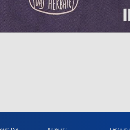
ment TVP
Konkursy
Centrum i