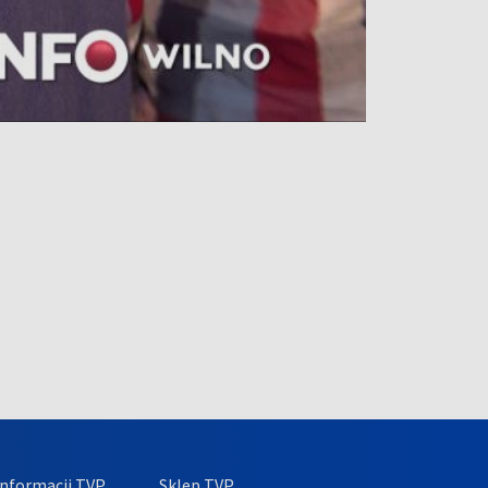
nformacji TVP
Sklep TVP