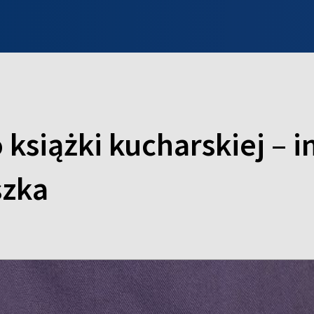
INFO WILNO
WILNO NA DZIEŃ DOBRY
PROGRAMY
ZGŁOŚ
książki kucharskiej – i
szka