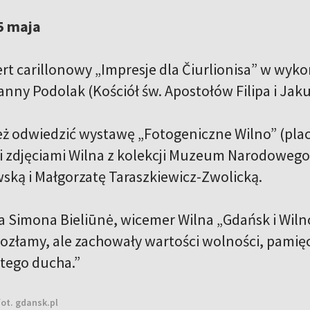
5 maja
ert carillonowy „Impresje dla Čiurlionisa” w wyk
anny Podolak (Kościół św. Apostołów Filipa i Jak
ż odwiedzić wystawę „Fotogeniczne Wilno” (plac
 zdjęciami Wilna z kolekcji Muzeum Narodoweg
ską i Małgorzatę Taraszkiewicz-Zwolicką.
a Simona Bieliūnė, wicemer Wilna „Gdańsk i Wiln
ozłamy, ale zachowały wartości wolności, pamięci
tego ducha.”
fot. gdansk.pl