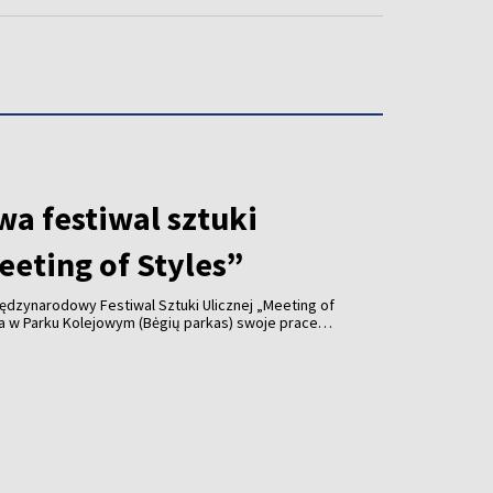
wa festiwal sztuki
eeting of Styles”
iędzynarodowy Festiwal Sztuki Ulicznej „Meeting of
nia w Parku Kolejowym (Bėgių parkas) swoje prace
żnych krajów, a program wydarzenia obejmuje także
tępy DJ-ów.