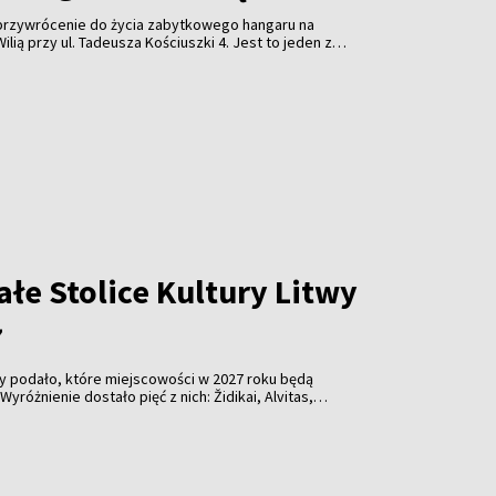
 przywrócenie do życia zabytkowego hangaru na
lią przy ul. Tadeusza Kościuszki 4. Jest to jeden z
 obiektów przypominających o historii wileńskiego
ynek znajduje się w stanie awaryjnym.
łe Stolice Kultury Litwy
7
wy podało, które miejscowości w 2027 roku będą
Wyróżnienie dostało pięć z nich: Židikai, Alvitas,
sliai.