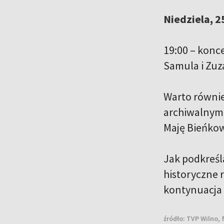
Niedziela, 2
19:00 – konc
Samula i Zuz
Warto równie
archiwalnymi
Maję Bieńkow
Jak podkreśl
historyczne r
kontynuacja 
źródło:
TVP Wilno, 