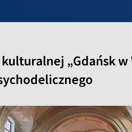
INFO WILNO
WILNO NA DZIEŃ DOBRY
PROGRAMY
ZGŁOŚ
kulturalnej „Gdańsk w 
psychodelicznego