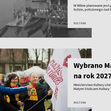
W Wilnie planowane jest
łodzie, położonego nad Wi
nielicznych zachowanych
wioślarstwa. Obecnie bud
KULTURA
Wybrano Ma
na rok 202
Ministerstwo Kultury Lit
Małymi Stolicami Kultury. 
Nedzingė, Daugėliškis i Ža
KULTURA