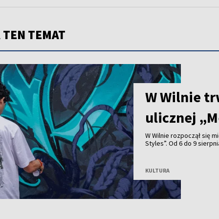
 TEN TEMAT
W Wilnie tr
ulicznej „M
W Wilnie rozpoczął się m
Styles”. Od 6 do 9 sierp
tworzy 40 artystów z ró
pokazy breakdance i wys
KULTURA