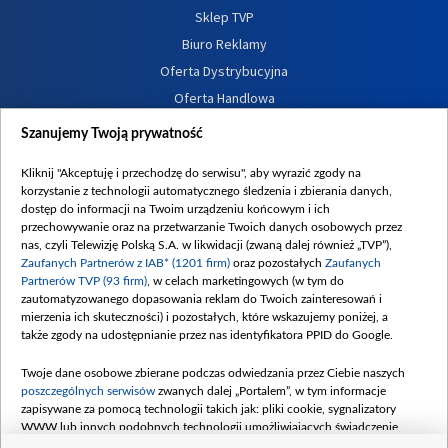
Sklep TVP
Biuro Reklamy
Oferta Dystrybucyjna
Oferta Handlowa
Dostępność
Szanujemy Twoją prywatność
Moje zgody
Kliknij "Akceptuję i przechodzę do serwisu", aby wyrazić zgody na
Procedura zgłoszeń wewnętrznych
korzystanie z technologii automatycznego śledzenia i zbierania danych,
dostęp do informacji na Twoim urządzeniu końcowym i ich
przechowywanie oraz na przetwarzanie Twoich danych osobowych przez
nas, czyli Telewizję Polską S.A. w likwidacji (zwaną dalej również „TVP”),
Zaufanych Partnerów z IAB* (1201 firm)
oraz pozostałych
Zaufanych
Partnerów TVP (93 firm)
, w celach marketingowych (w tym do
zautomatyzowanego dopasowania reklam do Twoich zainteresowań i
mierzenia ich skuteczności) i pozostałych, które wskazujemy poniżej, a
także zgody na udostępnianie przez nas identyfikatora PPID do Google.
Twoje dane osobowe zbierane podczas odwiedzania przez Ciebie naszych
poszczególnych serwisów
zwanych dalej „Portalem”, w tym informacje
zapisywane za pomocą technologii takich jak: pliki cookie, sygnalizatory
WWW lub innych podobnych technologii umożliwiających świadczenie
dopasowanych i bezpiecznych usług, personalizację treści oraz reklam,