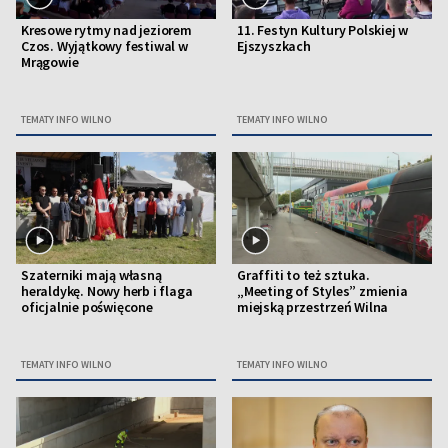
Kresowe rytmy nad jeziorem
11. Festyn Kultury Polskiej w
Czos. Wyjątkowy festiwal w
Ejszyszkach
Mrągowie
TEMATY INFO WILNO
TEMATY INFO WILNO
Szaterniki mają własną
Graffiti to też sztuka.
heraldykę. Nowy herb i flaga
„Meeting of Styles” zmienia
oficjalnie poświęcone
miejską przestrzeń Wilna
TEMATY INFO WILNO
TEMATY INFO WILNO