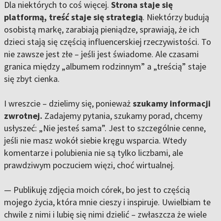
Dla niektórych to coś więcej.
Strona staje się
platformą, treść staje się strategią
. Niektórzy budują
osobistą markę, zarabiają pieniądze, sprawiają, że ich
dzieci stają się częścią influencerskiej rzeczywistości. To
nie zawsze jest złe – jeśli jest świadome. Ale czasami
granica między „albumem rodzinnym” a „treścią” staje
się zbyt cienka.
I wreszcie – dzielimy się, ponieważ
szukamy informacji
zwrotnej.
Zadajemy pytania, szukamy porad, chcemy
usłyszeć: „Nie jesteś sama”. Jest to szczególnie cenne,
jeśli nie masz wokół siebie kręgu wsparcia. Wtedy
komentarze i polubienia nie są tylko liczbami, ale
prawdziwym poczuciem więzi, choć wirtualnej.
— Publikuję zdjęcia moich córek, bo jest to częścią
mojego życia, która mnie cieszy i inspiruje. Uwielbiam te
chwile z nimi i lubię się nimi dzielić – zwłaszcza że wiele