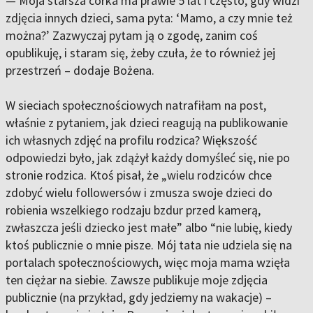
— Moja starsza córka ma prawie 5 lat i często, gdy widzi
zdjęcia innych dzieci, sama pyta: ‘Mamo, a czy mnie też
można?’ Zazwyczaj pytam ją o zgodę, zanim coś
opublikuję, i staram się, żeby czuła, że to również jej
przestrzeń – dodaje Bożena.
W sieciach społecznościowych natrafiłam na post,
właśnie z pytaniem, jak dzieci reagują na publikowanie
ich własnych zdjęć na profilu rodzica? Większość
odpowiedzi było, jak zdążył każdy domyśleć się, nie po
stronie rodzica. Ktoś pisał, że „wielu rodziców chce
zdobyć wielu followersów i zmusza swoje dzieci do
robienia wszelkiego rodzaju bzdur przed kamerą,
zwłaszcza jeśli dziecko jest małe” albo “nie lubię, kiedy
ktoś publicznie o mnie pisze. Mój tata nie udziela się na
portalach społecznościowych, więc moja mama wzięła
ten ciężar na siebie. Zawsze publikuje moje zdjęcia
publicznie (na przykład, gdy jedziemy na wakacje) –