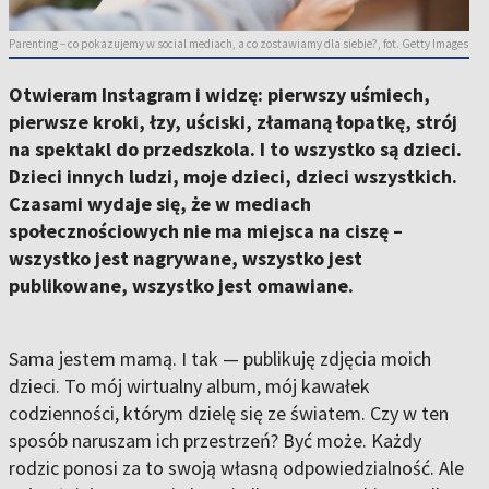
Parenting – co pokazujemy w social mediach, a co zostawiamy dla siebie?, fot. Getty Images
Otwieram Instagram i widzę: pierwszy uśmiech,
pierwsze kroki, łzy, uściski, złamaną łopatkę, strój
na spektakl do przedszkola. I to wszystko są dzieci.
Dzieci innych ludzi, moje dzieci, dzieci wszystkich.
Czasami wydaje się, że w mediach
społecznościowych nie ma miejsca na ciszę –
wszystko jest nagrywane, wszystko jest
publikowane, wszystko jest omawiane.
Sama jestem mamą. I tak — publikuję zdjęcia moich
dzieci. To mój wirtualny album, mój kawałek
codzienności, którym dzielę się ze światem. Czy w ten
sposób naruszam ich przestrzeń? Być może. Każdy
rodzic ponosi za to swoją własną odpowiedzialność. Ale