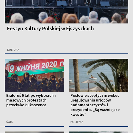
Festyn Kultury Polskiej w Ejszyszkach
KULTURA
Białoruś 6 lat po wyborach i
Posłowie sceptyczni wobec
masowych protestach
uregulowania urlopów
przeciwko Łukaszence
parlamentarzystów i
prezydenta. „Są ważniejsze
kwestie”
ŚWIAT
POLITYKA