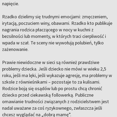
napięcie.
Rzadko dzielimy się trudnymi emocjami: zmęczeniem,
irytacją, poczuciem winy, obawami. Rzadko kto publikuje
nagrania rodzica płaczącego w nocy w kuchni z
bezsilności lub momenty, w których traci cierpliwość i
wpada w szał. Te sceny nie wywołują polubień, tylko
zażenowanie.
Prawie niewidoczne w sieci są również prawdziwe
problemy dziecka. Jeśli dziecko nie mówi w wieku 2,5
roku, jeśli ma lęki, jeśli wykazuje agresję, ma problemy w
szkole z równieśnikami – pozostaje to za kulisami.
Rodzice boją się osądów lub po prostu chcą chronić
dziecko przed ciekawską followerką. Publiczne
omawianie trudności związanych z rodzicielstwem jest
nadal uważane za coś ryzykownego, zwłaszcza jeśli
chcesz wyglądać na „dobrą mamę”.