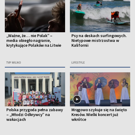
„Ważne, że… nie Polak” –
Psy na deskach surfingowych.
media obiegło nagranie,
Nietypowe mistrzostwa w
krytykujące Polaków na Litwie
Kalifornii
TVP WILNO
LIFESTYLE
Polska przygoda pełna zabawy
Mrągowo szykuje się na święto
– „Młodzi Odkrywcy” na
Kresów. Wielki koncert już
wakacjach
wkrótce