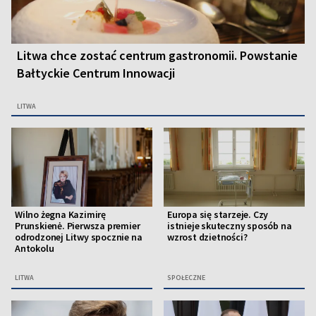
Litwa chce zostać centrum gastronomii. Powstanie
Bałtyckie Centrum Innowacji
LITWA
Wilno żegna Kazimirę
Europa się starzeje. Czy
Prunskienė. Pierwsza premier
istnieje skuteczny sposób na
odrodzonej Litwy spocznie na
wzrost dzietności?
Antokolu
LITWA
SPOŁECZNE