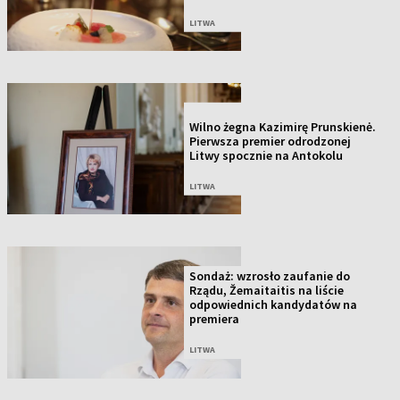
LITWA
NOWOŚĆ
Wilno żegna Kazimirę Prunskienė.
Pierwsza premier odrodzonej
Litwy spocznie na Antokolu
LITWA
Sondaż: wzrosło zaufanie do
Rządu, Žemaitaitis na liście
odpowiednich kandydatów na
premiera
LITWA