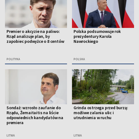
Premier o akcyzie na paliwo:
Polska podsumowuje rok
Rząd analizuje plan, by
prezydentury Karola
zapobiec podwyżce o 8 centów
Nawrockiego
POLITYKA
POLSKA
Sondaż: wzrosło zaufanie do
Grinda ostrzega przed burzą:
Rządu, Žemaitaitis na liście
możliwe zalania ulic i
odpowiednich kandydatów na
utrudnienia w ruchu
premiera
LITWA
LITWA