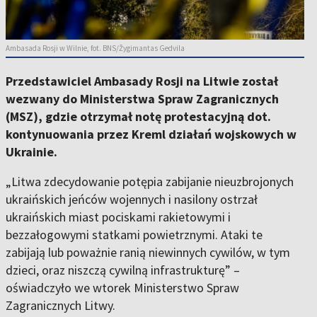
Ambasada Rosji w Wilnie, fot. BNS/Žygimantas Gedvila
Przedstawiciel Ambasady Rosji na Litwie został
wezwany do Ministerstwa Spraw Zagranicznych
(MSZ), gdzie otrzymał notę protestacyjną dot.
kontynuowania przez Kreml działań wojskowych w
Ukrainie.
„Litwa zdecydowanie potępia zabijanie nieuzbrojonych
ukraińskich jeńców wojennych i nasilony ostrzał
ukraińskich miast pociskami rakietowymi i
bezzałogowymi statkami powietrznymi. Ataki te
zabijają lub poważnie ranią niewinnych cywilów, w tym
dzieci, oraz niszczą cywilną infrastrukturę” –
oświadczyło we wtorek Ministerstwo Spraw
Zagranicznych Litwy.