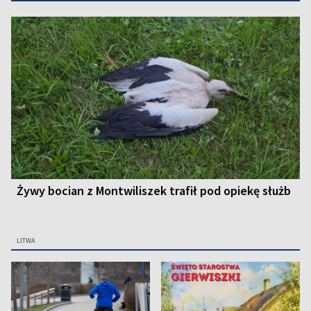
Żywy bocian z Montwiliszek trafił pod opiekę służb
LITWA