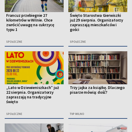
Francuz przebiegnie 27
Święto Starostwa Gierwiszki
kilometrów w Wilnie. Chce
już 29 sierpnia. Organizatorzy
zwrócić uwagę na cukrzycę
zapraszają mieszkańców i
typu 1
gości
SPOŁECZNE
SPOŁECZNE
„Lato w Dziewieniszkach” już
Trzy jajka za książkę. Dlaczego
22 sierpnia. Organizatorzy
pisarze mówią: dość?
zapraszają na tradycyjne
święto
SPOŁECZNE
TVP WILNO