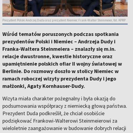
Prezydent Polski Andrzej Duda oraz prezydent Niemiec Frank-Walter Steinmeier, fot. KPRP
Wśród tematów poruszonych podczas spotkania
prezydentów Polski i Niemiec – Andrzeja Dudy i
Franka-Waltera Steinmeiera – znalazły się m.in.
relacje dwustronne, kwestie historyczne oraz
upamiętnienie polskich ofiar II wojny światowej w
Berlinie. Do rozmowy doszło w stolicy Niemiec w
ramach roboczej wizyty prezydenta Dudy i jego
małżonki, Agaty Kornhauser-Dudy.
Wizyta miała charakter pożegnalny i była okazją do
podsumowania współpracy z niemiecką głową państwa.
Prezydent Duda podkreślił, że chciał osobiście
podziękować Frankowi-Walterowi Steinmeierowi za
wieloletnie zaangażowanie w budowanie dobrych relacji