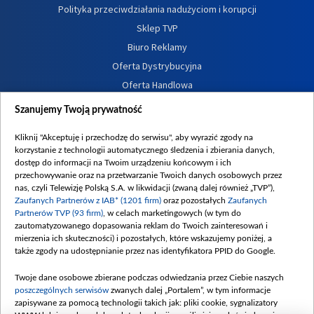
Polityka przeciwdziałania nadużyciom i korupcji
Sklep TVP
Biuro Reklamy
Oferta Dystrybucyjna
Oferta Handlowa
Dostępność
Szanujemy Twoją prywatność
Moje zgody
Kliknij "Akceptuję i przechodzę do serwisu", aby wyrazić zgody na
Procedura zgłoszeń wewnętrznych
korzystanie z technologii automatycznego śledzenia i zbierania danych,
dostęp do informacji na Twoim urządzeniu końcowym i ich
przechowywanie oraz na przetwarzanie Twoich danych osobowych przez
nas, czyli Telewizję Polską S.A. w likwidacji (zwaną dalej również „TVP”),
Zaufanych Partnerów z IAB* (1201 firm)
oraz pozostałych
Zaufanych
Partnerów TVP (93 firm)
, w celach marketingowych (w tym do
zautomatyzowanego dopasowania reklam do Twoich zainteresowań i
mierzenia ich skuteczności) i pozostałych, które wskazujemy poniżej, a
także zgody na udostępnianie przez nas identyfikatora PPID do Google.
Twoje dane osobowe zbierane podczas odwiedzania przez Ciebie naszych
poszczególnych serwisów
zwanych dalej „Portalem”, w tym informacje
zapisywane za pomocą technologii takich jak: pliki cookie, sygnalizatory