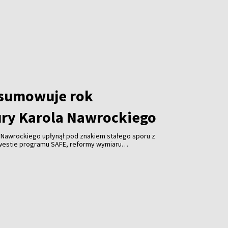
dsumowuje rok
ry Karola Nawrockiego
 Nawrockiego upłynął pod znakiem stałego sporu z
estie programu SAFE, reformy wymiaru
ów publicznych czy obsady stanowisk ambasadorskich;
ej były to m.in. próby zacieśniania więzów z USA i
ainą.