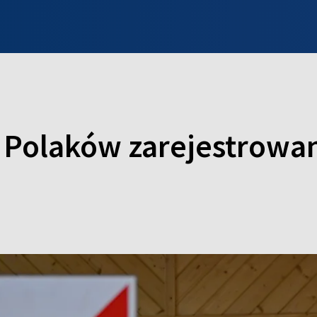
INFO WILNO
WILNO NA DZIEŃ DOBRY
PROGRAMY
ZGŁOŚ
 Polaków zarejestrowa