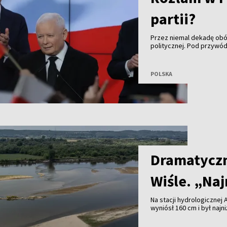
partii?
Przez niemal dekadę obó
politycznej. Pod przyw
Prawica rządziła twardą 
przypomina plac budowy i
polskiej prawicy, kto z k
POLSKA
Dramatyczn
Wiśle. „Naj
Na stacji hydrologicznej 
wyniósł 160 cm i był naj
miejscu od ponad 70 lat 
Dramatycznie niski stan 