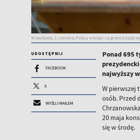
W niedzielę, 1 czerwca, Polacy w kraju i za granicą będą
Ponad 695 ty
UDOSTĘPNIJ
prezydencki
FACEBOOK
najwyższy wy
X
W pierwszej 
osób. Przed 
WYŚLIJ MAILEM
Chrzanowska,
20 maja kons
się w środę.