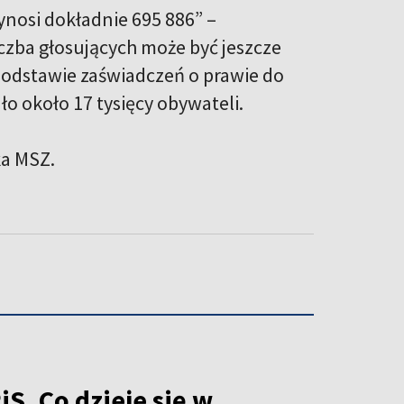
nosi dokładnie 695 886” –
czba głosujących może być jeszcze
podstawie zaświadczeń o prawie do
ło około 17 tysięcy obywateli.
ka MSZ.
S. Co dzieje się w