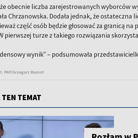
 że obecnie liczba zarejestrowanych wyborców wy
a Chrzanowska. Dodała jednak, że ostateczna li
ieważ część osób będzie głosować za granicą na 
 pierwszej turze z takiego rozwiązania skorzysta
edensowy wynik” – podsumowała przedstawiciel
ot. PAP/Grzegorz Mamot
 TEN TEMAT
Rozłam w Pi