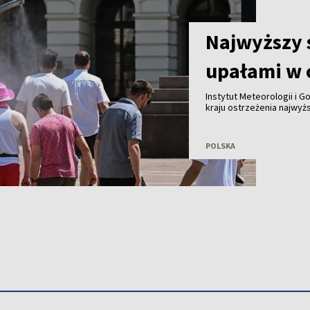
Najwyższy 
upałami w c
Instytut Meteorologii i 
kraju ostrzeżenia najwyż
fali upałów. Synoptycy o
miejscami może sięgnąć n
POLSKA