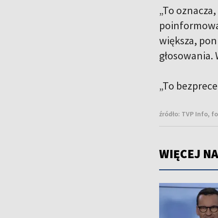
„To oznacza,
poinformował
większa, pon
głosowania. W
„To bezprec
źródło:
TVP Info, f
WIĘCEJ NA