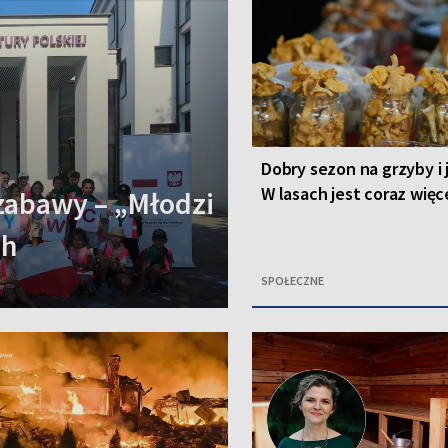
Dobry sezon na grzyby i 
W lasach jest coraz więc
zabawy – „Młodzi
ch
SPOŁECZNE