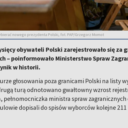
 wybierać nowego prezydenta Polski, fot. PAP/Grzegorz Momot
sięcy obywateli Polski zarejestrowało się za g
ch – poinformowało Ministerstwo Spraw Zagrani
nik w historii.
turze głosowania poza granicami Polski na listy 
drugą turą odnotowano gwałtowny wzrost rejestra
 pełnomocniczka ministra spraw zagranicznych d
ulowie dopisali do spisów wyborców kolejne 211 t