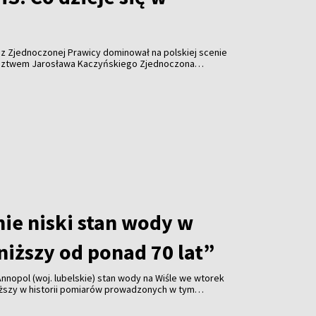
z Zjednoczonej Prawicy dominował na polskiej scenie
ództwem Jarosława Kaczyńskiego Zjednoczona
ręką, spychając opozycję do defensywy. Dziś ten obóz
 pole bitwy jednocześnie. Jak doszło do pęknięcia na
im walczy i co znaczy klub parlamentarny Rozwój Plus?
ie niski stan wody w
niższy od ponad 70 lat”
Annopol (woj. lubelskie) stan wody na Wiśle we wtorek
niższy w historii pomiarów prowadzonych w tym
– przekazał hydrolog IMGW Paweł Staniszewski.
wody jest też w Warszawie.