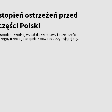
stopień ostrzeżeń przed
zęści Polski
Gospodarki Wodnej wydał dla Warszawy i dużej części
szego, trzeciego stopnia z powodu utrzymującej się
strzegają, że w najbliższych dniach temperatura
awet 40 st. C.