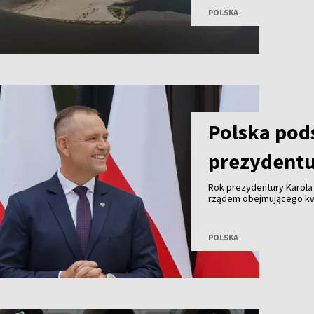
POLSKA
Polska po
prezydentu
Rok prezydentury Karola
rządem obejmującego kw
sprawiedliwości, finans
w polityce międzynarodow
napięcia w relacjach z Ukr
POLSKA