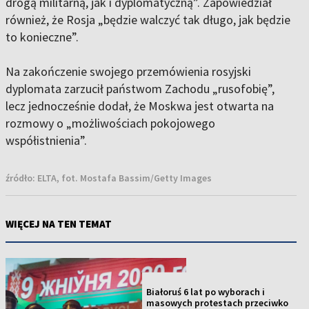
drogą militarną, jak i dyplomatyczną”. Zapowiedział
również, że Rosja „będzie walczyć tak długo, jak będzie
to konieczne”.
Na zakończenie swojego przemówienia rosyjski
dyplomata zarzucił państwom Zachodu „rusofobię”,
lecz jednocześnie dodał, że Moskwa jest otwarta na
rozmowy o „możliwościach pokojowego
współistnienia”.
źródło:
ELTA, fot. Mostafa Bassim/Getty Images
WIĘCEJ NA TEN TEMAT
NOWOŚĆ
Białoruś 6 lat po wyborach i
masowych protestach przeciwko