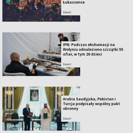
Łukaszence
ŚWIAT
IPN: Podczas ekshumacji na
Wołyniu odnaleziono szczątki 55
ofiar, w tym 26 dzieci
ŚWIAT
Arabia Saudyjska, Pakistan i
Turcja podpisały wspólny pakt
obronny
ŚWIAT