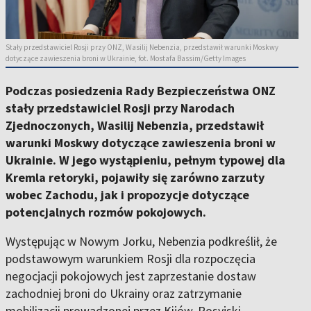
Stały przedstawiciel Rosji przy ONZ, Wasilij Nebenzia, przedstawił warunki Moskwy
dotyczące zawieszenia broni w Ukrainie, fot. Mostafa Bassim/Getty Images
Podczas posiedzenia Rady Bezpieczeństwa ONZ
stały przedstawiciel Rosji przy Narodach
Zjednoczonych, Wasilij Nebenzia, przedstawił
warunki Moskwy dotyczące zawieszenia broni w
Ukrainie. W jego wystąpieniu, pełnym typowej dla
Kremla retoryki, pojawiły się zarówno zarzuty
wobec Zachodu, jak i propozycje dotyczące
potencjalnych rozmów pokojowych.
Występując w Nowym Jorku, Nebenzia podkreślił, że
podstawowym warunkiem Rosji dla rozpoczęcia
negocjacji pokojowych jest zaprzestanie dostaw
zachodniej broni do Ukrainy oraz zatrzymanie
mobilizacji prowadzonej przez Kijów. Rosyjski