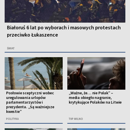
Białoruś 6 lat po wyborach i masowych protestach
przeciwko Łukaszence
ŚWIAT
Posłowie sceptyczni wobec
„Ważne, że… nie Polak” –
uregulowania urlopów
media obiegło nagranie,
parlamentarzystów i
krytykujące Polaków na Litwie
prezydenta. „Są ważniejsze
kwestie”
POLITYKA
TVP WILNO