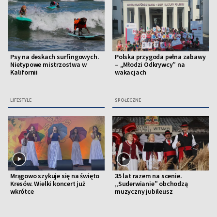
Psy na deskach surfingowych.
Polska przygoda pełna zabawy
Nietypowe mistrzostwa w
– „Młodzi Odkrywcy” na
Kalifornii
wakacjach
LIFESTYLE
SPOŁECZNE
Mrągowo szykuje się na święto
35 lat razem na scenie.
Kresów. Wielki koncert już
„Suderwianie” obchodzą
wkrótce
muzyczny jubileusz