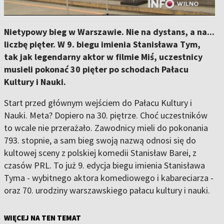
Nietypowy bieg w Warszawie. Nie na dystans, a na...
liczbę pięter. W 9. biegu imienia Stanisława Tym,
tak jak legendarny aktor w filmie Miś, uczestnicy
musieli pokonać 30 pięter po schodach Pałacu
Kultury i Nauki.
Start przed głównym wejściem do Pałacu Kultury i
Nauki. Meta? Dopiero na 30. piętrze. Choć uczestników
to wcale nie przerażało. Zawodnicy mieli do pokonania
793. stopnie, a sam bieg swoją nazwą odnosi się do
kultowej sceny z polskiej komedii Stanisław Barei, z
czasów PRL. To już 9. edycja biegu imienia Stanisława
Tyma - wybitnego aktora komediowego i kabareciarza -
oraz 70. urodziny warszawskiego pałacu kultury i nauki.
WIĘCEJ NA TEN TEMAT