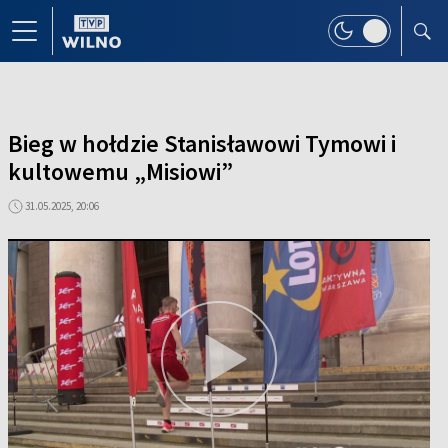
Bieg w hołdzie Stanisławowi Tymowi i
kultowemu „Misiowi”
31.05.2025, 20:06