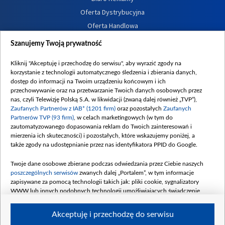
Oferta Dystrybucyjna
Oferta Handlowa
Dostępność
Szanujemy Twoją prywatność
Moje zgody
Kliknij "Akceptuję i przechodzę do serwisu", aby wyrazić zgody na
Procedura zgłoszeń wewnętrznych
korzystanie z technologii automatycznego śledzenia i zbierania danych,
dostęp do informacji na Twoim urządzeniu końcowym i ich
przechowywanie oraz na przetwarzanie Twoich danych osobowych przez
nas, czyli Telewizję Polską S.A. w likwidacji (zwaną dalej również „TVP”),
Zaufanych Partnerów z IAB* (1201 firm)
oraz pozostałych
Zaufanych
Partnerów TVP (93 firm)
, w celach marketingowych (w tym do
zautomatyzowanego dopasowania reklam do Twoich zainteresowań i
mierzenia ich skuteczności) i pozostałych, które wskazujemy poniżej, a
także zgody na udostępnianie przez nas identyfikatora PPID do Google.
Twoje dane osobowe zbierane podczas odwiedzania przez Ciebie naszych
poszczególnych serwisów
zwanych dalej „Portalem”, w tym informacje
zapisywane za pomocą technologii takich jak: pliki cookie, sygnalizatory
WWW lub innych podobnych technologii umożliwiających świadczenie
dopasowanych i bezpiecznych usług, personalizację treści oraz reklam,
udostępnianie funkcji mediów społecznościowych oraz analizowanie ruchu
Akceptuję i przechodzę do serwisu
w Internecie.