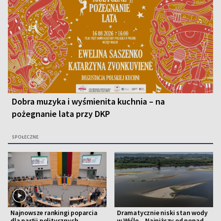
Dobra muzyka i wyśmienita kuchnia – na
pożegnanie lata przy DKP
SPOŁECZNE
Najnowsze rankingi poparcia
Dramatycznie niski stan wody
dla partii politycznych
w Wiśle. „Najniższy od ponad