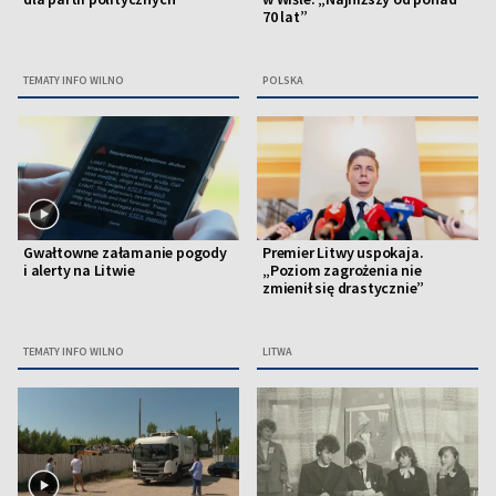
70 lat”
TEMATY INFO WILNO
POLSKA
Gwałtowne załamanie pogody
Premier Litwy uspokaja.
i alerty na Litwie
„Poziom zagrożenia nie
zmienił się drastycznie”
TEMATY INFO WILNO
LITWA