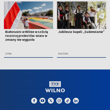
Białorusini w Wilnie w szóstą
Jubileusz kapeli „Suderwianie”
rocznicę protestów: wiara w
zmiany nie wygasła
LITWA
KULTURA