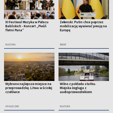
XI Festiwal Muzyka w Pałacu
Zełenski: Putin chce poprzez
Balińskich - Koncert „Pieśń
mobilizację wywierać presję na
fletni Pana”
Europę
KULTURA
ŚWIAT
Wybrano najlepsze miejsce na
Wilno z pokładu statku.
przeprowadzkę. Litwa w ścisłej
Miejska żegluga z
czołówce
audioprzewodnikiem
SPOŁECZNE
KULTURA