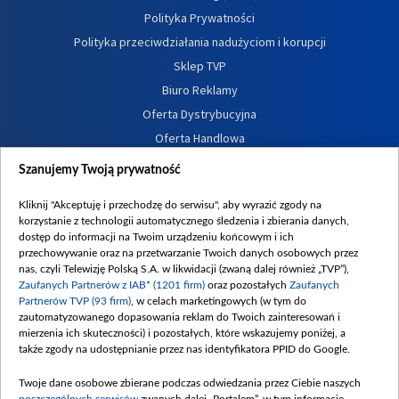
Polityka Prywatności
Polityka przeciwdziałania nadużyciom i korupcji
Sklep TVP
Biuro Reklamy
Oferta Dystrybucyjna
Oferta Handlowa
Dostępność
Szanujemy Twoją prywatność
Moje zgody
Kliknij "Akceptuję i przechodzę do serwisu", aby wyrazić zgody na
Procedura zgłoszeń wewnętrznych
korzystanie z technologii automatycznego śledzenia i zbierania danych,
dostęp do informacji na Twoim urządzeniu końcowym i ich
przechowywanie oraz na przetwarzanie Twoich danych osobowych przez
nas, czyli Telewizję Polską S.A. w likwidacji (zwaną dalej również „TVP”),
Zaufanych Partnerów z IAB* (1201 firm)
oraz pozostałych
Zaufanych
Partnerów TVP (93 firm)
, w celach marketingowych (w tym do
zautomatyzowanego dopasowania reklam do Twoich zainteresowań i
mierzenia ich skuteczności) i pozostałych, które wskazujemy poniżej, a
także zgody na udostępnianie przez nas identyfikatora PPID do Google.
Twoje dane osobowe zbierane podczas odwiedzania przez Ciebie naszych