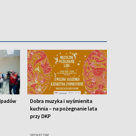
odpadów
Dobra muzyka i wyśmienita
kuchnia – na pożegnanie lata
przy DKP
SPOŁECZNE