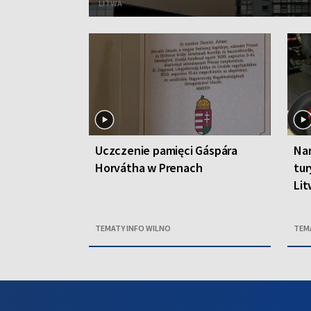
LITWA
Uczczenie pamięci Gáspára
Nar
Horvátha w Prenach
tur
Li
TEMATY INFO WILNO
TEM