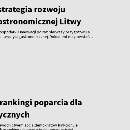
trategia rozwoju
gastronomicznej Litwy
ospodarki i Innowacji po raz pierwszy przygotowuje
ju turystyki gastronomicznej. Dokument ma powstać
spółpracy z branżą gastronomiczną, turystyczną i
 jest uczynienie gastronomii jedną z najważniejszych
ki, zwiększenie jej konkurencyjności i promocja kraju za
rankingi poparcia dla
tycznych
zewodnictwem socjaldemokratów funkcjonuje
ak w rankingach prym wiodą konserwatyści.