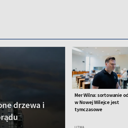
Mer Wilna: sortowanie 
w Nowej Wilejce jest
one drzewa i
tymczasowe
prądu
LITWA