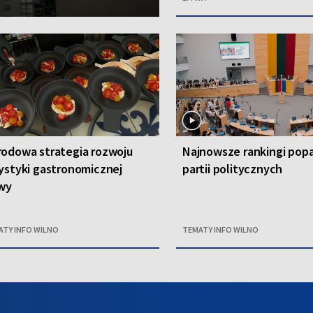
odowa strategia rozwoju
Najnowsze rankingi popa
ystyki gastronomicznej
partii politycznych
twy
ATY INFO WILNO
TEMATY INFO WILNO