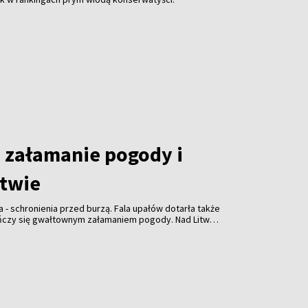
załamanie pogody i
itwie
a - schronienia przed burzą. Fala upałów dotarła także
ończy się gwałtownym załamaniem pogody. Nad Litwą
ulewami, gradem i porywistym wiatrem.