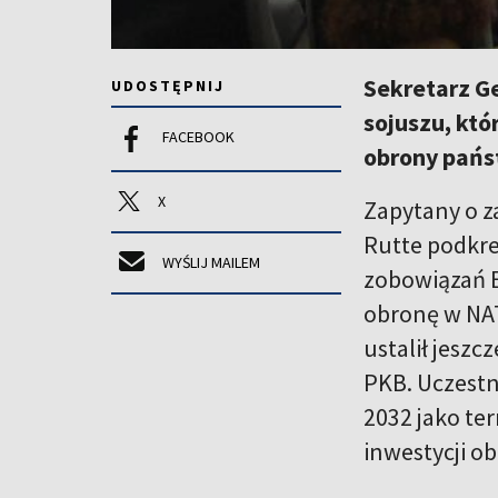
Sekretarz Ge
UDOSTĘPNIJ
sojuszu, któ
FACEBOOK
obrony pańs
X
Zapytany o z
Rutte podkre
WYŚLIJ MAILEM
zobowiązań E
obronę w NAT
ustalił jesz
PKB. Uczestni
2032 jako te
inwestycji o