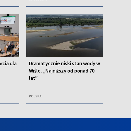
rcia dla
Dramatycznie niski stan wody w
Wiśle. „Najniższy od ponad 70
lat”
POLSKA