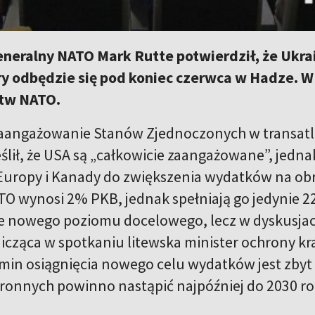
neralny NATO Mark Rutte potwierdził, że Ukra
ry odbędzie się pod koniec czerwca w Hadze. W
tw NATO.
aangażowanie Stanów Zjednoczonych w transatl
ślił, że USA są „całkowicie zaangażowane”, jedna
uropy i Kanady do zwiększenia wydatków na ob
O wynosi 2% PKB, jednak spełniają go jedynie 2
cze nowego poziomu docelowego, lecz w dyskusjac
cząca w spotkaniu litewska minister ochrony kraj
rmin osiągnięcia nowego celu wydatków jest zbyt 
bronnych powinno nastąpić najpóźniej do 2030 ro