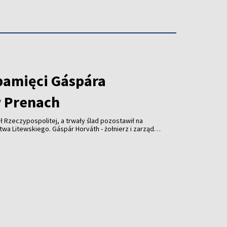
pamięci Gáspára
 Prenach
ł Rzeczypospolitej, a trwały ślad pozostawił na
wskiego. Gáspár Horváth - żołnierz i zarządca
lecia temu wsparł kościół w Prenach. Dziś
słonięta z udziałem przedstawicieli Litwy,