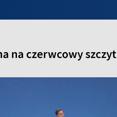
INFO WILNO
WILNO NA DZIEŃ DOBRY
PROGRAMY
ZGŁOŚ
na na czerwcowy szczy