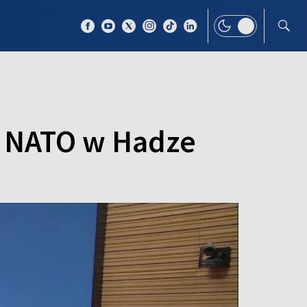
 TEMAT
WIĘCEJ
t NATO w Hadze