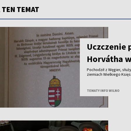
 TEN TEMAT
Uczczenie 
Horvátha w
Pochodził z Węgier, służy
ziemiach Wielkiego Księstwa Lite
królewskich dóbr - ponad cztery stu
jego historię przypomina tablica od
Polski i Węgier.
TEMATY INFO WILNO