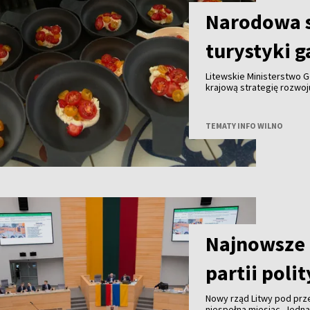
Narodowa s
turystyki 
Litewskie Ministerstwo G
krajową strategię rozwo
do końca tego roku we w
innymi partnerami. Celem
gałęzi litewskiej turysty
TEMATY INFO WILNO
granicą.
Najnowsze 
partii poli
Nowy rząd Litwy pod pr
niespełna miesiąc. Jedn