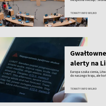
TEMATY INFO WILNO
Gwałtowne 
alerty na L
Europa szuka cienia, Litw
do naszego kraju, ale k
przechodzą już burze z 
TEMATY INFO WILNO