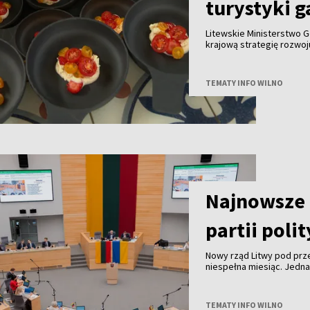
turystyki 
Litewskie Ministerstwo G
krajową strategię rozwo
do końca tego roku we w
innymi partnerami. Celem
gałęzi litewskiej turysty
TEMATY INFO WILNO
granicą.
Najnowsze 
partii poli
Nowy rząd Litwy pod pr
niespełna miesiąc. Jedn
TEMATY INFO WILNO