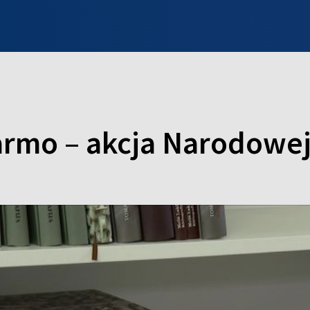
INFO WILNO
WILNO NA DZIEŃ DOBRY
PROGRAMY
ZGŁOŚ
darmo – akcja Narodowej