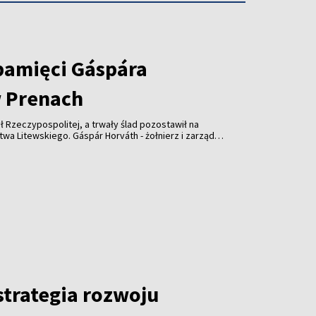
pamięci Gáspára
 Prenach
ł Rzeczypospolitej, a trwały ślad pozostawił na
wskiego. Gáspár Horváth - żołnierz i zarządca
lecia temu wsparł kościół w Prenach. Dziś
słonięta z udziałem przedstawicieli Litwy,
trategia rozwoju