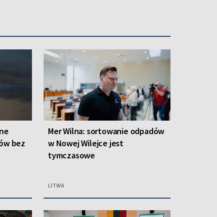
one
Mer Wilna: sortowanie odpadów
ców bez
w Nowej Wilejce jest
tymczasowe
LITWA