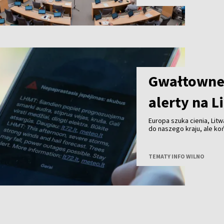
Gwałtowne 
alerty na L
Europa szuka cienia, Litw
do naszego kraju, ale k
przechodzą już burze z 
TEMATY INFO WILNO