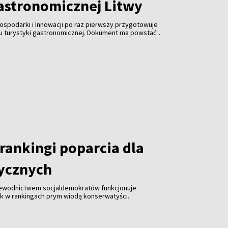
gastronomicznej Litwy
ospodarki i Innowacji po raz pierwszy przygotowuje
ju turystyki gastronomicznej. Dokument ma powstać
spółpracy z branżą gastronomiczną, turystyczną i
 jest uczynienie gastronomii jedną z najważniejszych
ki, zwiększenie jej konkurencyjności i promocja kraju za
rankingi poparcia dla
tycznych
zewodnictwem socjaldemokratów funkcjonuje
ak w rankingach prym wiodą konserwatyści.