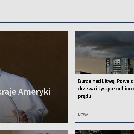
Burze nad Litwą. Powal
drzewa i tysiące odbior
kraje Ameryki
prądu
LITWA