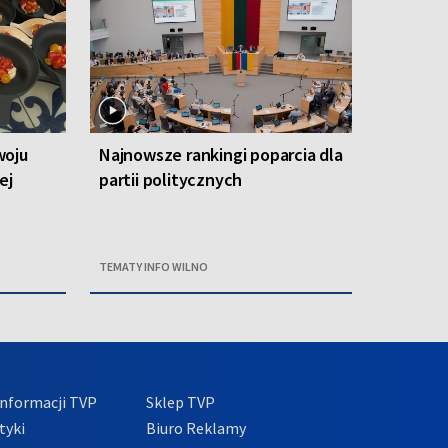
woju
Najnowsze rankingi poparcia dla
ej
partii politycznych
TEMATY INFO WILNO
nformacji TVP
Sklep TVP
tyki
Biuro Reklamy