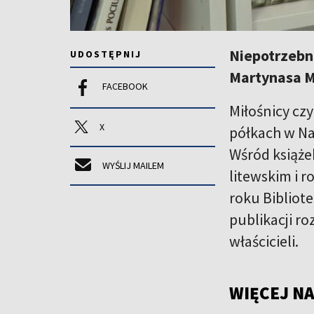
Niepotrzebne
UDOSTĘPNIJ
Martynasa M
FACEBOOK
Miłośnicy cz
X
półkach w Na
Wśród książe
WYŚLIJ MAILEM
litewskim i r
roku Bibliot
publikacji ro
właścicieli.
WIĘCEJ NA