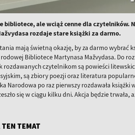
 bibliotece, ale wciąż cenne dla czytelników.
ažvydasa rozdaje stare książki za darmo.
ytania mają świetną okazję, by za darmo wybrać k
rodowej Bibliotece Martynasa Mažvydasa. Do rozdan
k rozdawanych czytelnikom są powieści litewskic
osyjskim, są zbiory poezji oraz literatura popul
eka Narodowa po raz pierwszy rozdawała książki 
zeszło się w ciągu kilku dni. Akcja będzie trwała,
 TEN TEMAT