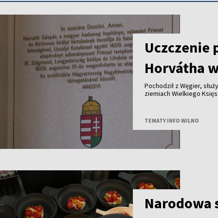
Uczczenie 
Horvátha w
Pochodził z Węgier, służy
ziemiach Wielkiego Księstwa Lite
królewskich dóbr - ponad cztery stu
jego historię przypomina tablica od
Polski i Węgier.
TEMATY INFO WILNO
Narodowa s