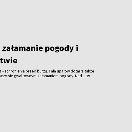
załamanie pogody i
itwie
a - schronienia przed burzą. Fala upałów dotarła także
ończy się gwałtownym załamaniem pogody. Nad Litwą
ulewami, gradem i porywistym wiatrem.