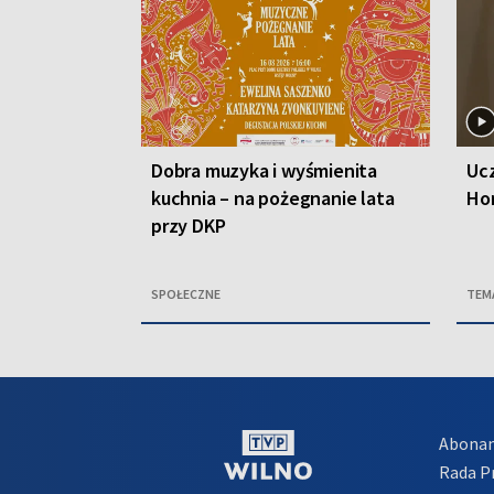
Dobra muzyka i wyśmienita
Ucz
kuchnia – na pożegnanie lata
Ho
przy DKP
SPOŁECZNE
TEM
Abona
Rada 