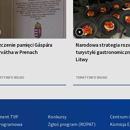
czenie pamięci Gáspára
Narodowa strategia roz
rvátha w Prenach
turystyki gastronomiczn
Litwy
ATY INFO WILNO
TEMATY INFO WILNO
ment TVP
Konkursy
Centrum i
Programowa
Zgłoś program (ROPAT)
Komisja E