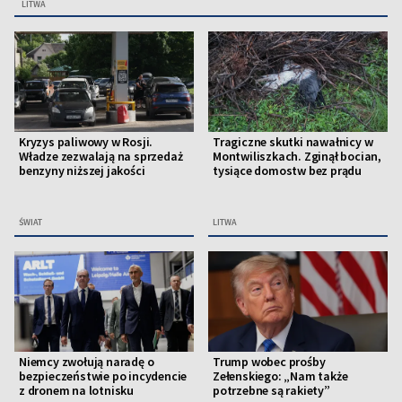
LITWA
Kryzys paliwowy w Rosji.
Tragiczne skutki nawałnicy w
Władze zezwalają na sprzedaż
Montwiliszkach. Zginął bocian,
benzyny niższej jakości
tysiące domostw bez prądu
ŚWIAT
LITWA
Niemcy zwołują naradę o
Trump wobec prośby
bezpieczeństwie po incydencie
Zełenskiego: „Nam także
z dronem na lotnisku
potrzebne są rakiety”