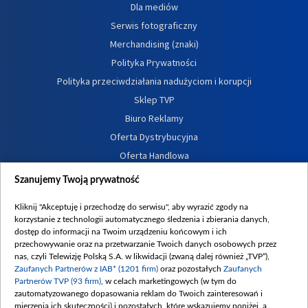
Dla mediów
Serwis fotograficzny
Merchandising (znaki)
Polityka Prywatności
Polityka przeciwdziałania nadużyciom i korupcji
Sklep TVP
Biuro Reklamy
Oferta Dystrybucyjna
Oferta Handlowa
Dostępność
Szanujemy Twoją prywatność
Moje zgody
Kliknij "Akceptuję i przechodzę do serwisu", aby wyrazić zgody na
Procedura zgłoszeń wewnętrznych
korzystanie z technologii automatycznego śledzenia i zbierania danych,
dostęp do informacji na Twoim urządzeniu końcowym i ich
przechowywanie oraz na przetwarzanie Twoich danych osobowych przez
nas, czyli Telewizję Polską S.A. w likwidacji (zwaną dalej również „TVP”),
Zaufanych Partnerów z IAB* (1201 firm)
oraz pozostałych
Zaufanych
Partnerów TVP (93 firm)
, w celach marketingowych (w tym do
zautomatyzowanego dopasowania reklam do Twoich zainteresowań i
mierzenia ich skuteczności) i pozostałych, które wskazujemy poniżej, a