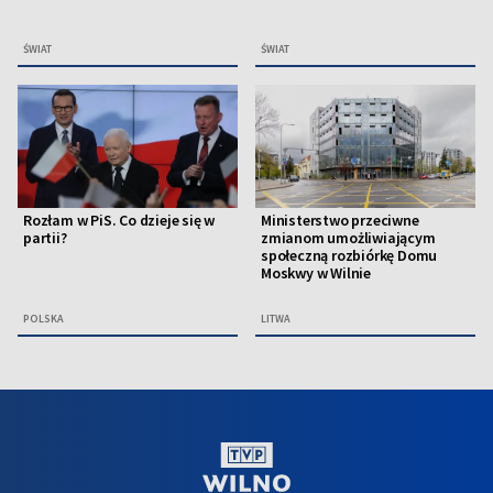
ŚWIAT
ŚWIAT
Rozłam w PiS. Co dzieje się w
Ministerstwo przeciwne
partii?
zmianom umożliwiającym
społeczną rozbiórkę Domu
Moskwy w Wilnie
POLSKA
LITWA