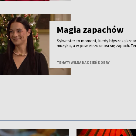
osobistym, relacjami i codziennymi wyzwan
wszyscy znamy aż za dobrze.
Magia zapachów
Sylwester to moment, kiedy błyszczą kreac
muzyka, a w powietrzu unosi się zapach. Te
wybierzemy, może dodać nam odwagi, stw
nastrój albo zostać zapamiętany na cały rok
wybrać perfumy idealne na tę wyjątkową no
TEMATY WILNA NA DZIEŃ DOBRY
porozmawiamy z Dianą Podmostko – znawc
perfum.