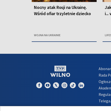
Nocny atak Rosji na Ukrainę.
Jak
Wśród ofiar trzyletnie dziecko
i..
WOJNA NA UKRAINIE
LIFE
Abona
Rada 
Ogłosz
Akadem
Regula
Telega
Inform