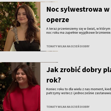
Noc sylwestrowa w
operze
A teraz przeniesiemy się w świat, w którym
noc roku ma zupełnie wyjątkowe brzmienie..
osób na całym świecie Sylwester to nie tyl
fajerwerki i bale, ale także wieczór spędzo
operze. To tradycja obecna od pokoleń — e
TEMATY WILNA NA DZIEŃ DOBRY
pełna klasy. Jest z nami Małgorzata Patrycj
śpiewaczka, artystka i osoba, która operę z
tylko z widowni, ale przede wszystkim ze s
Jak zrobić dobry pl
rok?
Koniec roku to dla wielu z nas moment, kie
patrzymy wstecz i jednocześnie zastanawia
dalej. Pojawiają się podsumowania i plany. 
planować kolejny rok, by nie zaczynać go od
Opowie o tym Kamila Daszkiewicz - certyf
TEMATY WILNA NA DZIEŃ DOBRY
coacherka, która na co dzień zajmuje się 