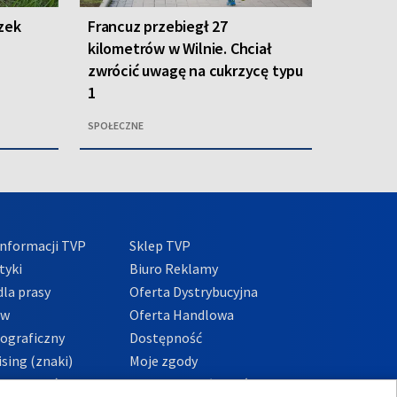
zek
Francuz przebiegł 27
kilometrów w Wilnie. Chciał
zwrócić uwagę na cukrzycę typu
1
SPOŁECZNE
nformacji TVP
Sklep TVP
tyki
Biuro Reklamy
la prasy
Oferta Dystrybucyjna
ów
Oferta Handlowa
tograficzny
Dostępność
sing (znaki)
Moje zgody
Prywatności
Procedura zgłoszeń