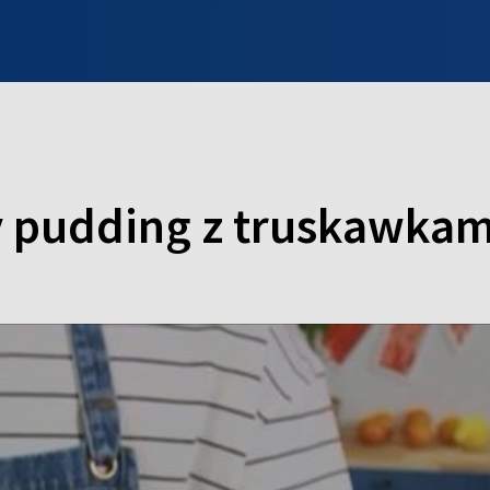
INFO WILNO
WILNO NA DZIEŃ DOBRY
PROGRAMY
ZGŁOŚ
y pudding z truskawkam