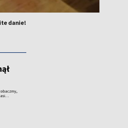
ite danie!
nął
 zobaczmy,
asi