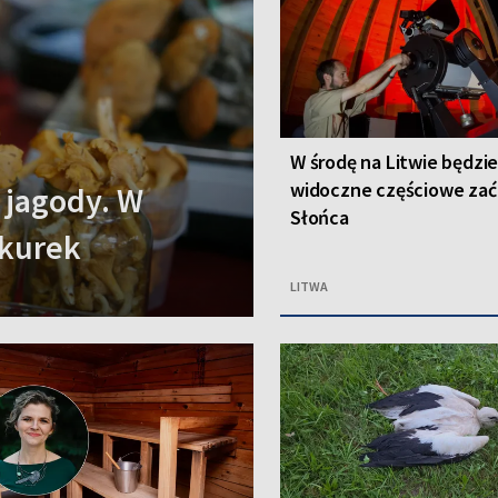
W środę na Litwie będzi
widoczne częściowe zać
 jagody. W
Słońca
 kurek
LITWA