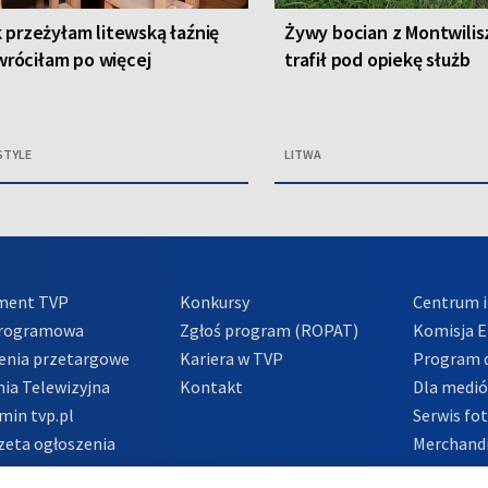
 przeżyłam litewską łaźnię
Żywy bocian z Montwilis
. wróciłam po więcej
trafił pod opiekę służb
STYLE
LITWA
ment TVP
Konkursy
Centrum i
Programowa
Zgłoś program (ROPAT)
Komisja E
enia przetargowe
Kariera w TVP
Program d
ia Telewizyjna
Kontakt
Dla medi
min tvp.pl
Serwis fo
zeta ogłoszenia
Merchandi
acje o nadawcy
Polityka 