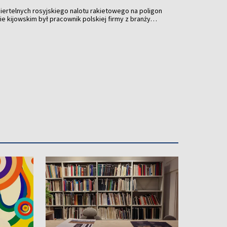
miertelnych rosyjskiego nalotu rakietowego na poligon
 kijowskim był pracownik polskiej firmy z branży
Defence24. Ofiara nie była obywatelem Polski.