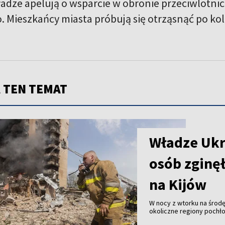
ładze apelują o wsparcie w obronie przeciwlotnic
 Mieszkańcy miasta próbują się otrząsnąć po kole
 TEN TEMAT
Władze Ukr
osób zginęł
na Kijów
W nocy z wtorku na środę 
okoliczne regiony pochłon
ranne – poinformowały w