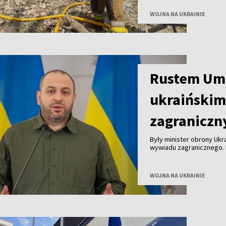
WOJNA NA UKRAINIE
Rustem Um
ukraiński
zagranicz
Były minister obrony Uk
wywiadu zagranicznego. 
Zełenski podczas wystąp
WOJNA NA UKRAINIE