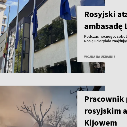
Rosyjski at
ambasadę L
Podczas nocnego, sobot
Rosję ucierpiała znajduj
minister spraw zagranicz
WOJNA NA UKRAINIE
Pracownik p
rosyjskim 
Kijowem