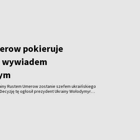
erow pokieruje
m wywiadem
nym
rainy Rustem Umerow zostanie szefem ukraińskiego
Decyzję tę ogłosił prezydent Ukrainy Wołodymyr
ienia telewizyjnego.