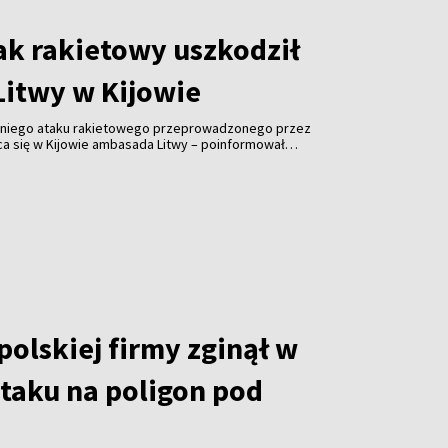
ak rakietowy uszkodził
itwy w Kijowie
niego ataku rakietowego przeprowadzonego przez
ąca się w Kijowie ambasada Litwy – poinformował
nych Kęstutis Budrys.
olskiej firmy zginął w
ataku na poligon pod