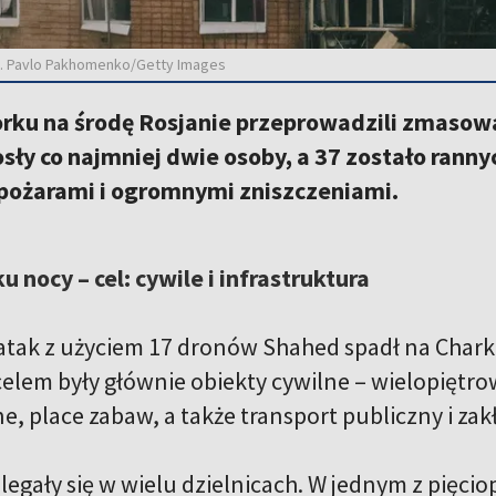
fot. Pavlo Pakhomenko/Getty Images
orku na środę Rosjanie przeprowadzili zmasow
sły co najmniej dwie osoby, a 37 zostało rannyc
 pożarami i ogromnymi zniszczeniami.
 nocy – cel: cywile i infrastruktura
ak z użyciem 17 dronów Shahed spadł na Chark
elem były głównie obiekty cywilne – wielopiętr
e, place zabaw, a także transport publiczny i za
zlegały się w wielu dzielnicach. W jednym z pięc