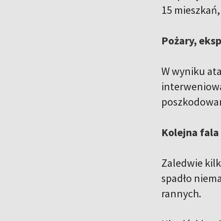
15 mieszkań, 
Pożary, eksp
W wyniku ata
interweniowa
poszkodowany
Kolejna fala
Zaledwie kil
spadło niemal
rannych.