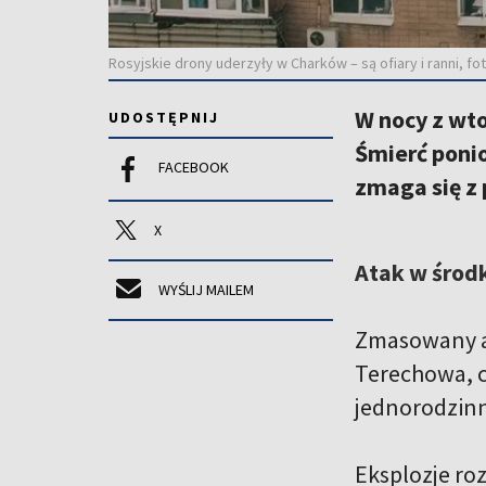
Rosyjskie drony uderzyły w Charków – są ofiary i ranni, 
W nocy z wt
UDOSTĘPNIJ
Śmierć ponio
FACEBOOK
zmaga się z
X
Atak w środku
WYŚLIJ MAILEM
Zmasowany at
Terechowa, c
jednorodzinn
Eksplozje ro