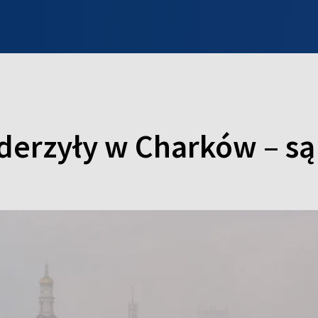
INFO WILNO
WILNO NA DZIEŃ DOBRY
PROGRAMY
ZGŁOŚ
derzyły w Charków – są o