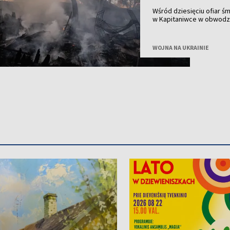
Wśród dziesięciu ofiar ś
w Kapitaniwce w obwodzie
obronnej – podał portal 
WOJNA NA UKRAINIE