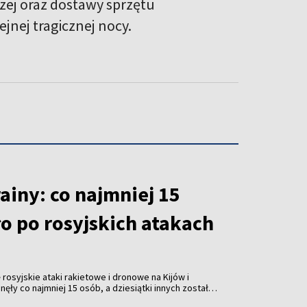
zej oraz dostawy sprzętu
jnej tragicznej nocy.
ainy: co najmniej 15
o po rosyjskich atakach
rosyjskie ataki rakietowe i dronowe na Kijów i
ęły co najmniej 15 osób, a dziesiątki innych zostały
e wtorek władze.