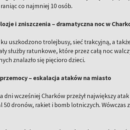
raniąc co najmniej 10 osób.
lozje i zniszczenia – dramatyczna noc w Char
ku uszkodzono trolejbusy, sieć trakcyjną, a tak
ły służby ratunkowe, które przez całą noc walczy
ch znalazło się pięcioro dzieci.
 przemocy – eskalacja ataków na miasto
ka dni wcześniej Charków przeżył największy ata
 50 dronów, rakiet i bomb lotniczych. Wówczas zg