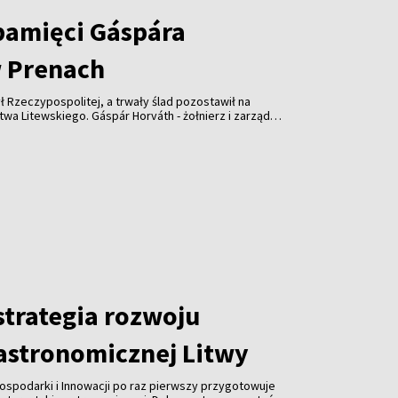
pamięci Gáspára
 Prenach
ł Rzeczypospolitej, a trwały ślad pozostawił na
wskiego. Gáspár Horváth - żołnierz i zarządca
lecia temu wsparł kościół w Prenach. Dziś
słonięta z udziałem przedstawicieli Litwy,
trategia rozwoju
gastronomicznej Litwy
ospodarki i Innowacji po raz pierwszy przygotowuje