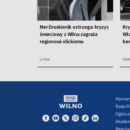
Mer Druskienik ostrzega: kryzys
Kry
śmieciowy z Wilna zagraża
Wła
regionowi olickiemu
ben
LITWA
ŚWI
Abona
Rada 
Ogłosz
Akadem
Regula