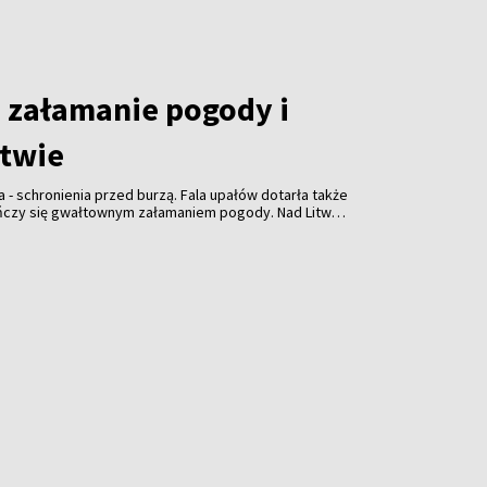
załamanie pogody i
itwie
a - schronienia przed burzą. Fala upałów dotarła także
ończy się gwałtownym załamaniem pogody. Nad Litwą
ulewami, gradem i porywistym wiatrem.