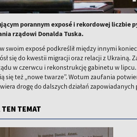
ącym porannym exposé i rekordowej liczbie py
nia rządowi Donalda Tuska.
w swoim exposé podkreślił między innymi koniec
sł się do kwestii migracji oraz relacji z Ukrainą.
ądu w czerwcu i rekonstrukcję gabinetu w lipcu.
ią się też „nowe twarze”. Wotum zaufania potwier
otwiera drogę do dalszych działań zapowiadanych 
 TEN TEMAT