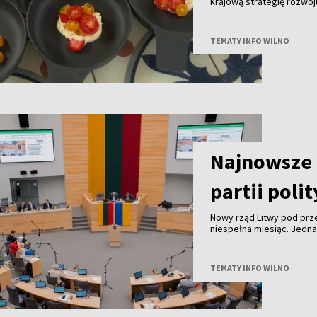
krajową strategię rozwo
do końca tego roku we w
innymi partnerami. Celem
gałęzi litewskiej turysty
TEMATY INFO WILNO
granicą.
Najnowsze 
partii poli
Nowy rząd Litwy pod pr
niespełna miesiąc. Jedn
TEMATY INFO WILNO