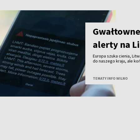
Gwałtowne 
alerty na L
Europa szuka cienia, Litw
do naszego kraju, ale k
przechodzą już burze z 
TEMATY INFO WILNO