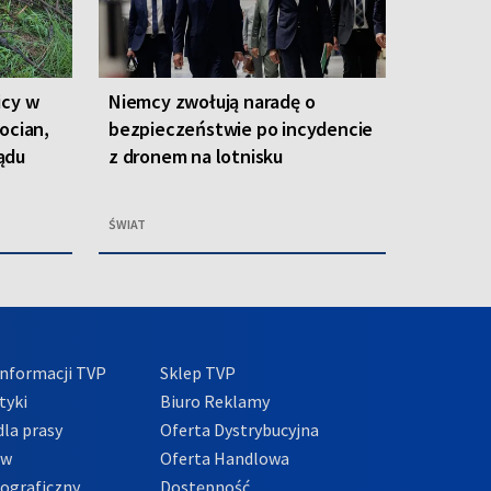
icy w
Niemcy zwołują naradę o
ocian,
bezpieczeństwie po incydencie
ądu
z dronem na lotnisku
ŚWIAT
nformacji TVP
Sklep TVP
tyki
Biuro Reklamy
la prasy
Oferta Dystrybucyjna
ów
Oferta Handlowa
tograficzny
Dostępność