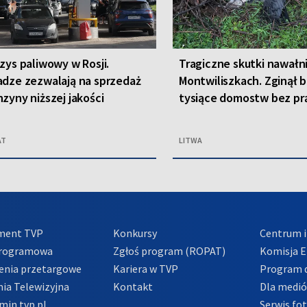
zys paliwowy w Rosji.
Tragiczne skutki nawałn
dze zezwalają na sprzedaż
Montwiliszkach. Zginął b
zyny niższej jakości
tysiące domostw bez pr
AT
LITWA
ment TVP
Konkursy
Centrum i
Programowa
Zgłoś program (ROPAT)
Komisja E
enia przetargowe
Kariera w TVP
Program d
ia Telewizyjna
Kontakt
Dla medi
min tvp.pl
Serwis fo