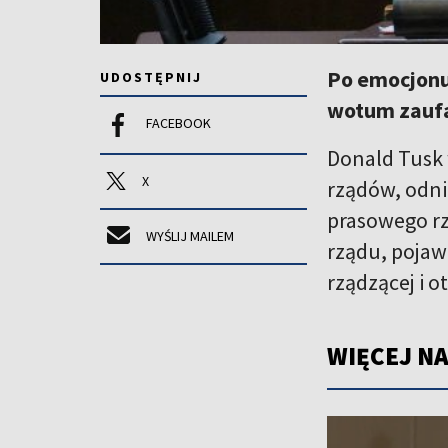
Po emocjonuj
UDOSTĘPNIJ
wotum zaufa
FACEBOOK
Donald Tusk 
X
rządów, odnió
prasowego rz
WYŚLIJ MAILEM
rządu, pojaw
rządzącej i 
WIĘCEJ NA