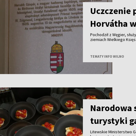
Uczczenie 
Horvátha w
Pochodził z Węgier, służy
ziemiach Wielkiego Księstwa Lite
królewskich dóbr - ponad cztery stu
jego historię przypomina tablica od
Polski i Węgier.
TEMATY INFO WILNO
Narodowa s
turystyki 
Litewskie Ministerstwo G