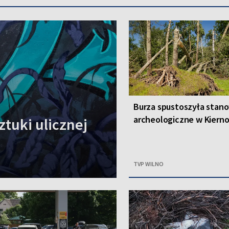
Burza spustoszyła stan
archeologiczne w Kiern
ztuki ulicznej
TVP WILNO